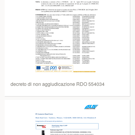
decreto di non aggiudicazione RDO 554034