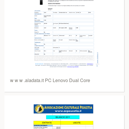
w w w .aladata.it PC Lenovo Dual Core