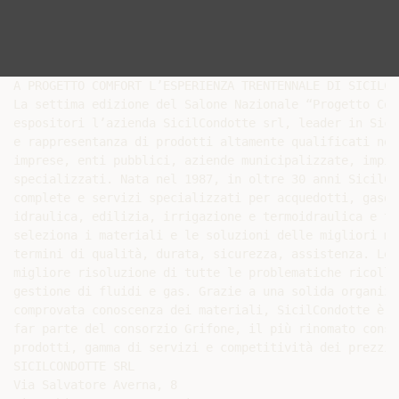
A PROGETTO COMFORT L’ESPERIENZA TRENTENNALE DI SICILCON
La settima edizione del Salone Nazionale “Progetto Com
espositori l’azienda SicilCondotte srl, leader in Sici
e rappresentanza di prodotti altamente qualificati nel
imprese, enti pubblici, aziende municipalizzate, impia
specializzati. Nata nel 1987, in oltre 30 anni SicilCo
complete e servizi specializzati per acquedotti, gasdo
idraulica, edilizia, irrigazione e termoidraulica e tr
seleziona i materiali e le soluzioni delle migliori ma
termini di qualità, durata, sicurezza, assistenza. Le 
migliore risoluzione di tutte le problematiche ricolle
gestione di fluidi e gas. Grazie a una solida organizz
comprovata conoscenza dei materiali, SicilCondotte è l
far parte del consorzio Grifone, il più rinomato conso
prodotti, gamma di servizi e competitività dei prezzi.

SICILCONDOTTE SRL

Via Salvatore Averna, 8
