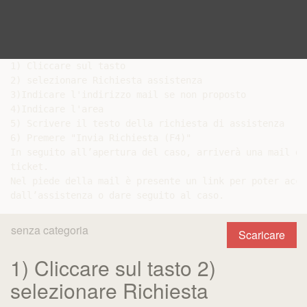
1) Cliccare sul tasto

2) selezionare Richiesta assistenza

3)Indicare l'indirizzo mail se non proposto

4)Indicare l'area

5) Scrivere il testo della richiesta di assistenza

6) Premere "Invia Richiesta (F4)"

In seguito all’apertura del caso, arriverà una mail di
ticket.

Nel piede della mail è presente un link per poter acce
senza categoria
Scaricare
1) Cliccare sul tasto 2)
selezionare Richiesta