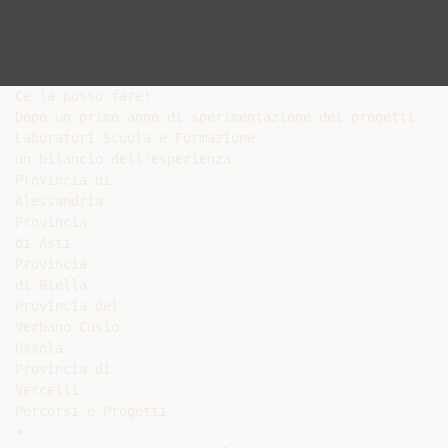
Ce la posso fare!

Dopo un primo anno di sperimentazione dei progetti

Laboratori Scuola e Formazione

un bilancio dell’esperienza

Provincia di

Alessandria

Provincia

di Asti

Provincia

di Biella

Provincia del

Verbano Cusio

Ossola

Provincia di

Vercelli

Percorsi e Progetti

•
