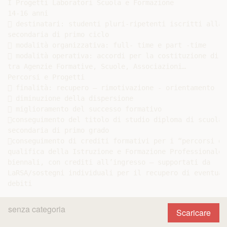
I Progetti Laboratori Scuola e Formazione

14-16 anni

 destinatari: studenti pluri-ripetenti iscritti alla s
secondaria di primo ciclo

 modalità organizzativa: full- time e part -time

 modalità operativa: accordi per la costituzione di re
tra Agenzie Formative, Scuole, Associazioni…

Percorsi e Progetti

 finalità: recupero – rimotivazione - orientamento

 diminuzione della dispersione

 miglioramento del successo formativo

conseguimento del titolo di studio diploma di scuola

secondaria di primo grado

conseguimento di crediti formativi per i “percorsi di

qualifica della Istruzione e Formazione Professionale –
biennali, con crediti all’ingresso – supportati da

LaRSA/sostegni individuali per il recupero di eventuali
senza categoria
Scaricare