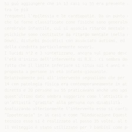
Si può aggiungere che in 13 casi su 55 era presente an
tra le più

frequenti l’epilessia e le cardiopatie. Da un punto di
che le forme classificate come fisiche sono generalmen
cerebrale infantile, cui si associa ritardo mentale ne
psichiche sono costituite da ritardo mentale (nella ma
Down), disturbi psicotici con associato autismo, ed in
della condotta particolarmente severi.

I lucidi n°2 e 3 sintetizzano, ancora sul piano descri
l’età d’inizio dell’intervento di R.E.: ci sembra degn
fatto che il limite inferiore si situa sui 4 anni e ch
proposta a persone in età infanto-giovanile.

Relativamente poi all’intervento segnaliamo che per 13
14 con patologia fisica era contemporaneamente in atto
diretto e 20 persone su 55 praticavano anche uno sport
quest’ultimo dato sembra suggerire come l’attività equ
un’attività “gradita” alla persona con disabilità.

Analizzando ulteriormente l’intervento esso si configur
“Ippoterapia” in 16 casi e come “Rieducazione Equestre
tecnico esso si è realizzato al passo 35 volte, al tro
il Volteggio è stato utilizzato per 7 bambini come pur