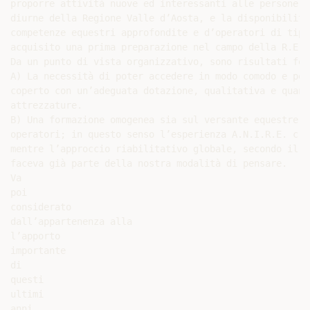
proporre attività nuove ed interessanti alle persone d
diurne della Regione Valle d’Aosta, e la disponibilità
competenze equestri approfondite e d’operatori di tipo
acquisito una prima preparazione nel campo della R.E.

Da un punto di vista organizzativo, sono risultati fon
A) La necessità di poter accedere in modo comodo e per
coperto con un’adeguata dotazione, qualitativa e quant
attrezzature.

B) Una formazione omogenea sia sul versante equestre c
operatori; in questo senso l’esperienza A.N.I.R.E. c’è
mentre l’approccio riabilitativo globale, secondo il p
faceva già parte della nostra modalità di pensare.

Va

poi

considerato

dall’appartenenza alla

l’apporto

importante

di

questi

ultimi

anni
