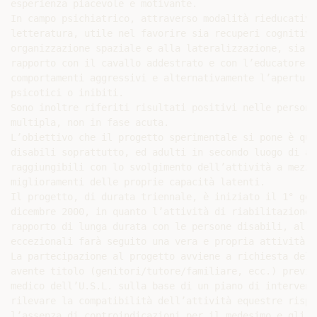
esperienza piacevole e motivante.

In campo psichiatrico, attraverso modalità rieducative
letteratura, utile nel favorire sia recuperi cognitivi
organizzazione spaziale e alla lateralizzazione, sia e
rapporto con il cavallo addestrato e con l’educatore p
comportamenti aggressivi e alternativamente l’apertura
psicotici o inibiti.

Sono inoltre riferiti risultati positivi nelle persone
multipla, non in fase acuta.

L’obiettivo che il progetto sperimentale si pone è que
disabili soprattutto, ed adulti in secondo luogo di ac
raggiungibili con lo svolgimento dell’attività a mezzo
miglioramenti delle proprie capacità latenti.

Il progetto, di durata triennale, è iniziato il 1° gen
dicembre 2000, in quanto l’attività di riabilitazione 
rapporto di lunga durata con le persone disabili, al q
eccezionali farà seguito una vera e propria attività p
La partecipazione al progetto avviene a richiesta dell
avente titolo (genitori/tutore/familiare, ecc.) previa
medico dell’U.S.L. sulla base di un piano di intervent
rilevare la compatibilità dell’attività equestre rispe
l’assenza di controindicazioni per il medesimo e gli o