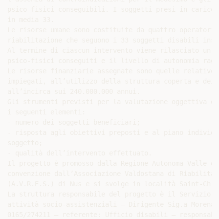
psico-fisici conseguibili. I soggetti presi in carico 
in media 33.

Le risorse umane sono costituite da quattro operatori 
riabilitazione che seguono i 33 soggetti disabili inse
Al termine di ciascun intervento viene rilasciato un d
psico-fisici conseguiti e il livello di autonomia raggi
Le risorse finanziarie assegnate sono quelle relative 
impiegati, all’utilizzo della struttura coperta e dei 
all’incirca sui 240.000.000 annui.

Gli strumenti previsti per la valutazione oggettiva de
i seguenti elementi:

- numero dei soggetti beneficiari;

- risposta agli obiettivi preposti e al piano individu
soggetto;

- qualità dell’intervento effettuato.

Il progetto è promosso dalla Regione Autonoma Valle d’
convenzione dall’Associazione Valdostana di Riabilitaz
(A.V.R.E.S.) di Nus e si svolge in località Saint-Chris
La struttura responsabile del progetto è il Servizio o
attività socio-assistenziali – Dirigente Sig.a Morena 
0165/274211 – referente: Ufficio disabili – responsabi