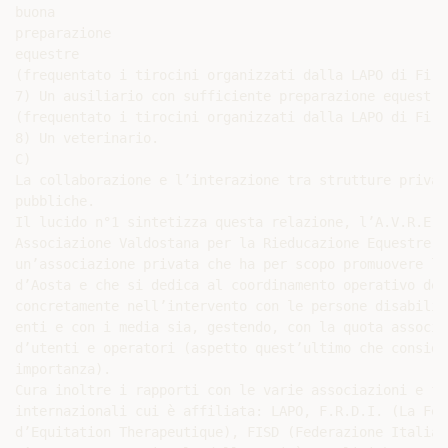
buona

preparazione

equestre

(frequentato i tirocini organizzati dalla LAPO di Firen
7) Un ausiliario con sufficiente preparazione equestre

(frequentato i tirocini organizzati dalla LAPO di Firen
8) Un veterinario.

C)

La collaborazione e l’interazione tra strutture privat
pubbliche.

Il lucido n°1 sintetizza questa relazione, l’A.V.R.E.S
Associazione Valdostana per la Rieducazione Equestre e
un’associazione privata che ha per scopo promuovere lo
d’Aosta e che si dedica al coordinamento operativo del
concretamente nell’intervento con le persone disabili 
enti e con i media sia, gestendo, con la quota associa
d’utenti e operatori (aspetto quest’ultimo che conside
importanza).

Cura inoltre i rapporti con le varie associazioni e fe
internazionali cui è affiliata: LAPO, F.R.D.I. (La Fed
d’Equitation Therapeutique), FISD (Federazione Italian