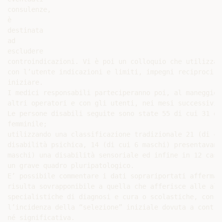
consulenze,

è

destinata

ad

escludere

controindicazioni. Vi è poi un colloquio che utilizzan
con l’utente indicazioni e limiti, impegni reciproci e
iniziare.

I medici responsabili parteciperanno poi, al maneggio,
altri operatori e con gli utenti, nei mesi successivi.

Le persone disabili seguite sono state 55 di cui 31 di
femminile;

utilizzando una classificazione tradizionale 21 (di cu
disabilità psichica, 14 (di cui 6 maschi) presentavano
maschi) una disabilità sensoriale ed infine in 12 casi
un grave quadro pluripatologico.

E’ possibile commentare i dati soprariportati afferman
risulta sovrapponibile a quella che afferisce alle alt
specialistiche di diagnosi e cura o scolastiche, con l
l’incidenza della “selezione” iniziale dovuta a contro
né significativa.
