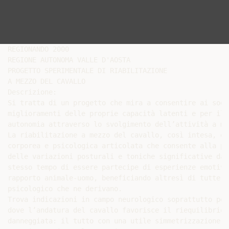
REGIONANDO 2000

REGIONE AUTONOMA VALLE D'AOSTA

PROGETTO SPERIMENTALE DI RIABILITAZIONE

A MEZZO DEL CAVALLO

Descrizione:

Si tratta di un progetto che mira a consentire ai sogg
miglioramenti delle proprie capacità latenti e per il 
autonomia attraverso lo svolgimento dell’attività a me
La riabilitazione a mezzo del cavallo, così intesa, è 
corporea e psicologica articolata che consente alla pe
delle variazioni posturali e toniche significative dal
stesso tempo di essere partecipe di esperienze emotive
rapporto animale-uomo, beneficiando altresì di tutte l
psicologico che ne derivano.

Trova indicazioni in campo neurologico soprattutto per
dove l’andatura del cavallo favorisce il riequilibrio 
danneggiata: il tutto con una utile simmetrizzazione d