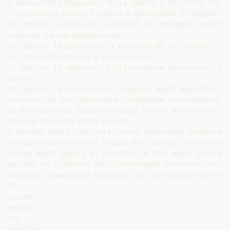
L’Assessorato Regionale della Sanità e Politiche Socia
l’iniziativa presso l’utenza e garantendo il badget ne
1) Coprire la spesa del noleggio del maneggio coperto

compresa la sua manutenzione;

2) Coprire la spese per la pensione di n°3 cavalli, com
le spese veterinarie e di mascalcia;

3) Coprire le spese per l’attrezzatura necessaria, bar
genere;

4) Coprire la spesa per in compenso degli operatori (co
contratto di collaborazione coordinata continuativa);

5) Provvedere al trasporto degli utenti provenienti dal
diverse località della regione.

L’Azienda Unità Sanitaria Locale interviene permettendo
neuropsichiatra che si occupa dell’utenza in età evolu
occupa degli adulti di prestare la loro opera in orari
avviene su richiesta dell’interessato attraverso un pr
raccolta anammestica completa, con particolare attenzi
la

visita

medica,

con

eventuali
