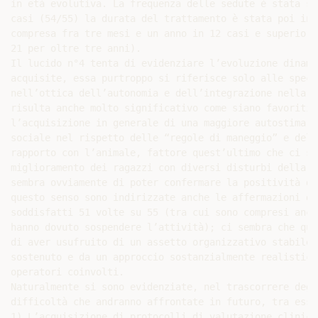
in età evolutiva. La frequenza delle sedute è stata se
casi (54/55) la durata del trattamento è stata poi inf
compresa fra tre mesi e un anno in 12 casi e superiore
21 per oltre tre anni).

Il lucido n°4 tenta di evidenziare l’evoluzione dinami
acquisite, essa purtroppo si riferisce solo alle speci
nell’ottica dell’autonomia e dell’integrazione nella p
risulta anche molto significativo come siano favoriti 
l’acquisizione in generale di una maggiore autostima, 
sociale nel rispetto delle “regole di maneggio” e dell
rapporto con l’animale, fattore quest’ultimo che ci se
miglioramento dei ragazzi con diversi disturbi della c
sembra ovviamente di poter confermare la positività de
questo senso sono indirizzate anche le affermazioni de
soddisfatti 51 volte su 55 (tra cui sono compresi anch
hanno dovuto sospendere l’attività); ci sembra che que
di aver usufruito di un assetto organizzativo stabile,
sostenuto e da un approccio sostanzialmente realistico
operatori coinvolti.

Naturalmente si sono evidenziate, nel trascorrere degl
difficoltà che andranno affrontate in futuro, tra esse
1) L’acquisizione di protocolli di valutazione clinica 