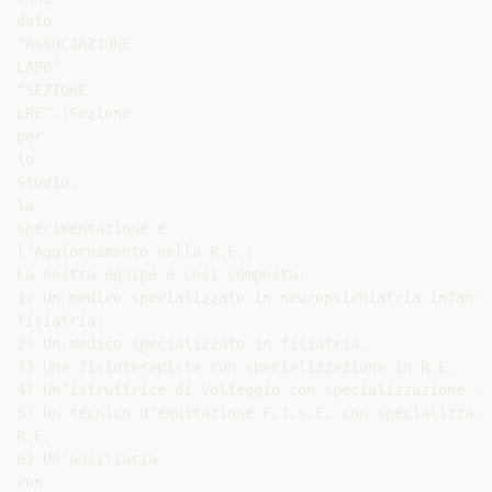
dato

“ASSOCIAZIONE

LAPO”

“SEZIONE

LRE”.(Sezione

per

lo

Studio,

la

Sperimentazione e

l’Aggiornamento nella R.E.)

La nostra équipe è così composta:

1) Un medico specializzato in neuropsichiatria infantil
fisiatria.

2) Un medico specializzato in fisiatria.

3) Una fisioterapista con specializzazione in R.E.

4) Un’istruttrice di Volteggio con specializzazione in 
5) Un tecnico d’equitazione F.I.S.E. con specializzazio
R.E.

6) Un’ausiliaria

con
