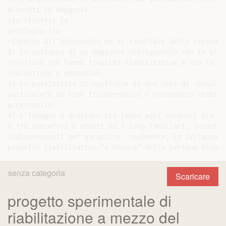
accurati ed omogenei,

sia rispetto la

patologia sia

rispetto all’intervento ed ai risultati dello stesso;

2) Lo sviluppo di un maggiore collegamento con le altre
strutture che hanno finalità riabilitative e con le str
scolastiche e educative;

3) La possibilità di usufruire di una rete di consulent
particolare di tipo fisioterapico e ortopedico stabile 
accessibile;

4) L’impegno a dedicare più tempo agli incontri tra ope
e tra operatori e utenti ed i loro familiari, incontri

indispensabili per garantire, realmente, lo sviluppo di
senza categoria
Scaricare
progetto sperimentale di
riabilitazione a mezzo del