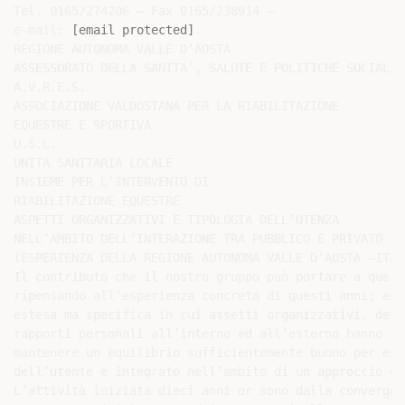
Tel. 0165/274206 – Fax 0165/238914 –

e-mail: 
[email protected]
.

REGIONE AUTONOMA VALLE D’AOSTA

ASSESSORATO DELLA SANITA’, SALUTE E POLITICHE SOCIALI

A.V.R.E.S.

ASSOCIAZIONE VALDOSTANA PER LA RIABILITAZIONE

EQUESTRE E SPORTIVA

U.S.L.

UNITA SANITARIA LOCALE

INSIEME PER L’INTERVENTO DI

RIABILITAZIONE EQUESTRE

ASPETTI ORGANIZZATIVI E TIPOLOGIA DELL’UTENZA

NELL’AMBITO DELL’INTERAZIONE TRA PUBBLICO E PRIVATO

(ESPERIENZA DELLA REGIONE AUTONOMA VALLE D’AOSTA –ITALI
Il contributo che il nostro gruppo può portare a quest
ripensando all’esperienza concreta di questi anni; ess
estesa ma specifica in cui assetti organizzativi, defi
rapporti personali all’interno ed all’esterno hanno ra
mantenere un equilibrio sufficientemente buono per ess
dell’utente e integrato nell’ambito di un approccio glo
L’attività iniziata dieci anni or sono dalla convergen