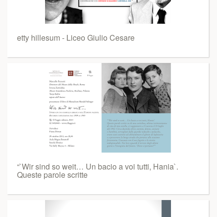
etty hillesum - Liceo Giulio Cesare
“`Wir sind so weit… Un bacio a voi tutti, Hania`.
Queste parole scritte