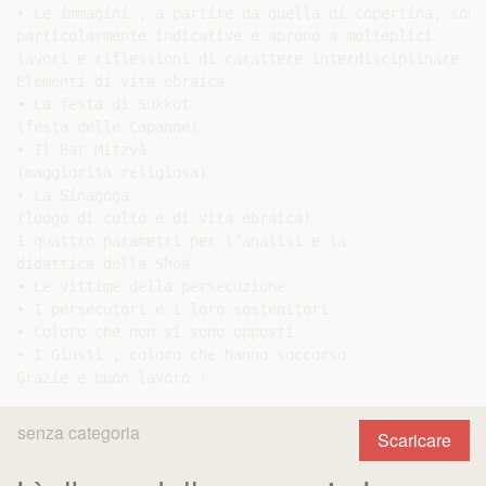
• Le immagini , a partire da quella di copertina, sono

particolarmente indicative e aprono a molteplici

lavori e riflessioni di carattere interdisciplinare

Elementi di vita ebraica

• La festa di Sukkot

(festa delle Capanne)

• Il Bar Mitzvà

(maggiorità religiosa)

• La Sinagoga

(luogo di culto e di vita ebraica)

I quattro parametri per l’analisi e la

didattica della Shoà

• Le vittime della persecuzione

• I persecutori e i loro sostenitori

• Coloro che non si sono opposti

• I Giusti , coloro che hanno soccorso

senza categoria
Scaricare