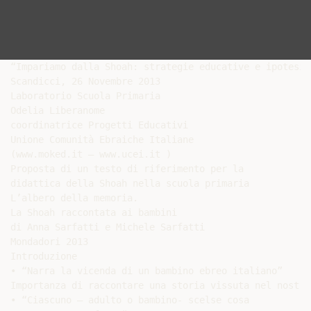
“Impariamo dalla Shoah: strategie educative e ipotesi 
Scandicci, 26 Novembre 2013

Laboratorio Scuola Primaria

Odelia Liberanome

coordinatrice Progetti Educativi

Unione Comunità Ebraiche Italiane

(www.moked.it – www.ucei.it )

Proposta di un testo di riferimento per la

didattica della Shoah nella scuola primaria

L’albero della memoria.

La Shoah raccontata ai bambini

di Anna Sarfatti e Michele Sarfatti

Mondadori 2013

Introduzione

• “Narra la vicenda di un bambino ebreo italiano”

Importanza di raccontare una storia vissuta nel nostro
• “Ciascuno – adulto o bambino- scelse cosa
