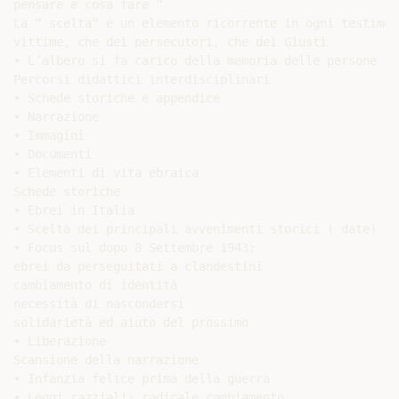
pensare e cosa fare “

La “ scelta” è un elemento ricorrente in ogni testimon
vittime, che dei persecutori, che dei Giusti

• L’albero si fa carico della memoria delle persone

Percorsi didattici interdisciplinari

• Schede storiche e appendice

• Narrazione

• Immagini

• Documenti

• Elementi di vita ebraica

Schede storiche

• Ebrei in Italia

• Scelta dei principali avvenimenti storici ( date)

• Focus sul dopo 8 Settembre 1943:

ebrei da perseguitati a clandestini

cambiamento di identità

necessità di nascondersi

solidarietà ed aiuto del prossimo

• Liberazione

Scansione della narrazione

• Infanzia felice prima della guerra

• Leggi razziali: radicale cambiamento
