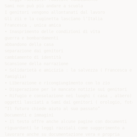
Sami non può più andare a scuola

I genitori vengono allontanati dal lavoro

Gli zii e la cuginetta lasciano l’Italia

Francesca , unica amica

• Inasprimento delle condizioni di vita

guerra e bombardamenti

abbandono della casa

separazione dai genitori

cambiamento di identità

Scansione della narrazione

• Solidarietà e amicizia : la salvezza ( Francesca e la
famiglia)

• Liberazione e ricongiungimento con lo zio

• Disperazione per le mancate notizie sui genitori

• Rifugio e consolazione nei luoghi ( casa , albero) e

oggetti lasciati a Sami dai genitori ( orologio, fotogr
“Il futuro chiede aiuto al suo passato”

Documenti e immagini

• Il testo offre anche alcune pagine con documenti

riguardanti le leggi razziali come suggerimento a

lavorare anche su documentazione vera e propria
