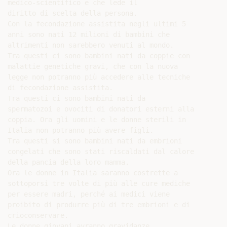
medico-scientifico e che lede il

diritto di scelta della persona.

Con la fecondazione assistita negli ultimi 5

anni sono nati 12 milioni di bambini che

altrimenti non sarebbero venuti al mondo.

Tra questi ci sono bambini nati da coppie con

malattie genetiche gravi, che con la nuova

legge non potranno più accedere alle tecniche

di fecondazione assistita.

Tra questi ci sono bambini nati da

spermatozoi e ovociti di donatori esterni alla

coppia. Ora gli uomini e le donne sterili in

Italia non potranno più avere figli.

Tra questi si sono bambini nati da embrioni

congelati che sono stati riscaldati dal calore

della pancia della loro mamma.

Ora le donne in Italia saranno costrette a

sottoporsi tre volte di più alle cure mediche

per essere madri, perché ai medici viene

proibito di produrre più di tre embrioni e di

crioconservare.

Le donne giovani avranno gravidanze
