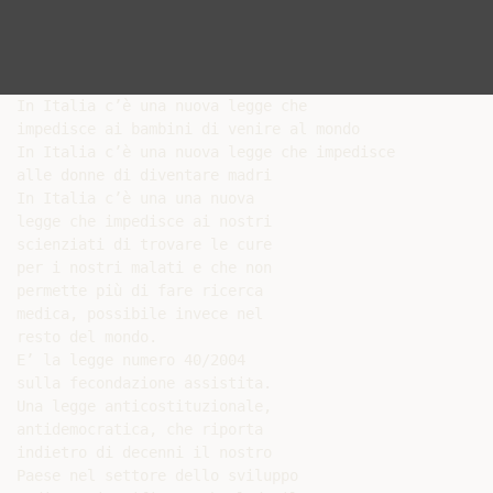
In Italia c’è una nuova legge che

impedisce ai bambini di venire al mondo

In Italia c’è una nuova legge che impedisce

alle donne di diventare madri

In Italia c’è una una nuova

legge che impedisce ai nostri

scienziati di trovare le cure

per i nostri malati e che non

permette più di fare ricerca

medica, possibile invece nel

resto del mondo.

E’ la legge numero 40/2004

sulla fecondazione assistita.

Una legge anticostituzionale,

antidemocratica, che riporta

indietro di decenni il nostro

Paese nel settore dello sviluppo
