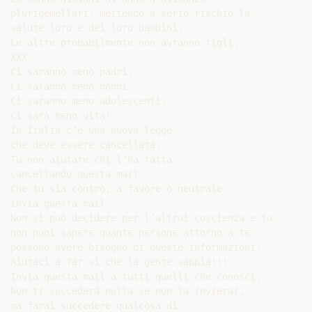
plurigemellari, mettendo a serio rischio la

salute loro e dei loro bambini.

Le altre probabilmente non avranno figli.

XXX

Ci saranno meno padri.

Ci saranno meno nonni.

Ci saranno meno adolescenti.

Ci sarà meno vita!

In Italia c’è una nuova legge

che deve essere cancellata.

Tu non aiutare chi l’ha fatta

cancellando questa mail.

Che tu sia contro, a favore o neutrale

invia questa mail.

Non si può decidere per l’altrui coscienza e tu

non puoi sapere quante persone attorno a te

possono avere bisogno di queste informazioni.

Aiutaci a far sì che la gente sappia!!!

Invia questa mail a tutti quelli che conosci.

Non ti succederà nulla se non la invierai,

ma farai succedere qualcosa di
