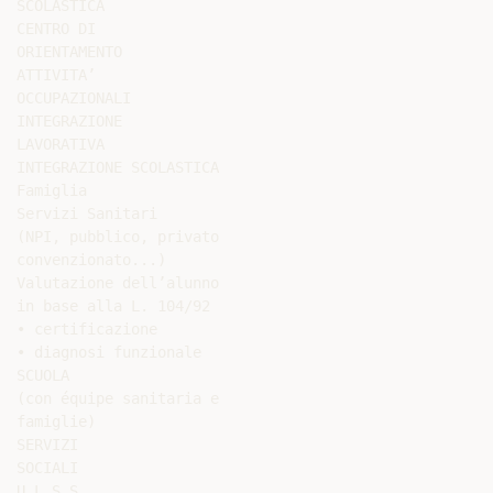
SCOLASTICA

CENTRO DI

ORIENTAMENTO

ATTIVITA’

OCCUPAZIONALI

INTEGRAZIONE

LAVORATIVA

INTEGRAZIONE SCOLASTICA

Famiglia

Servizi Sanitari

(NPI, pubblico, privato

convenzionato...)

Valutazione dell’alunno

in base alla L. 104/92

• certificazione

• diagnosi funzionale

SCUOLA

(con équipe sanitaria e

famiglie)

SERVIZI

SOCIALI

U.L.S.S.
