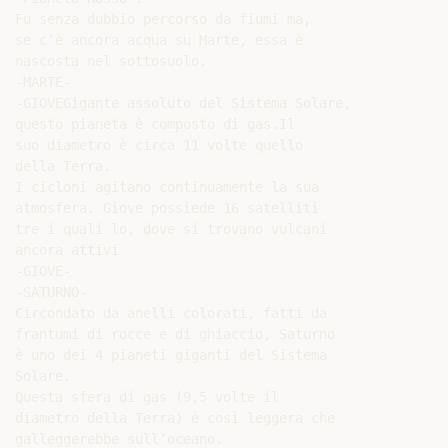
Fu senza dubbio percorso da fiumi ma,

se c’è ancora acqua su Marte, essa è

nascosta nel sottosuolo.

-MARTE-

-GIOVEGigante assoluto del Sistema Solare,

questo pianeta è composto di gas.Il

suo diametro è circa 11 volte quello

della Terra.

I cicloni agitano continuamente la sua

atmosfera. Giove possiede 16 satelliti

tre i quali lo, dove si trovano vulcani

ancora attivi

-GIOVE-

-SATURNO-

Circondato da anelli colorati, fatti da

frantumi di rocce e di ghiaccio, Saturno

è uno dei 4 pianeti giganti del Sistema

Solare.

Questa sfera di gas (9,5 volte il

diametro della Terra) è così leggera che

galleggerebbe sull’oceano.
