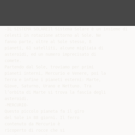
-IL SISTEMA SOLAREIl Sistema Solare è un insieme di cor
celesti in rotazione attorno al Sole. Ne

fanno parte, oltre al Sole stesso, 8

pianeti, 61 satelliti, alcune migliaia di

asteroidi, ed un numero imprecisato di

comete.

Partendo dal Sole, troviamo per primi

pianeti interni, Mercurio e Venere, poi la

Terra e infine i pianeti esterni: Marte,

Giove, Saturno, Urano e Nettuno. Tra

l’orbita di Marte si trova la fascia degli

asteroidi.

-MERCURIO-

Questo piccolo pianeta fa il giro

del Sole in 88 giorni. Il ferro

contenuto da Mercurio è

ricoperto di rocce che si
