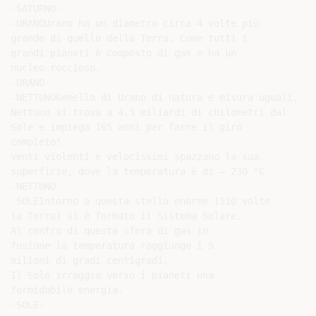
-SATURNO-

-URANOUrano ha un diametro circa 4 volte più

grande di quello della Terra. Come tutti i

grandi pianeti è composto di gas e ha un

nucleo roccioso.

-URANO-

-NETTUNOGemello di Urano di natura e misura uguali,

Nettuno si trova a 4,5 miliardi di chilometri dal

Sole e impiega 165 anni per farne il giro

completo!

Venti violenti e velocissimi spazzano la sua

superficie, dove la temperatura è di – 230 °C

-NETTUNO-

-SOLEIntorno a questa stella enorme (110 volte

la Terra) si è formato il Sistema Solare.

Al centro di questa sfera di gas in

fusione la temperatura raggiunge i 5

milioni di gradi centigradi.

Il Sole irraggia verso i pianeti una

formidabile energia.
