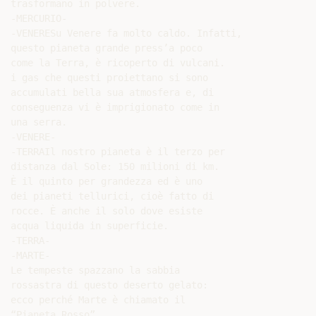
trasformano in polvere.

-MERCURIO-

-VENERESu Venere fa molto caldo. Infatti,

questo pianeta grande press’a poco

come la Terra, è ricoperto di vulcani.

i gas che questi proiettano si sono

accumulati bella sua atmosfera e, di

conseguenza vi è imprigionato come in

una serra.

-VENERE-

-TERRAIl nostro pianeta è il terzo per

distanza dal Sole: 150 milioni di km.

È il quinto per grandezza ed è uno

dei pianeti tellurici, cioè fatto di

rocce. È anche il solo dove esiste

acqua liquida in superficie.

-TERRA-

-MARTE-

Le tempeste spazzano la sabbia

rossastra di questo deserto gelato:

ecco perché Marte è chiamato il

“Pianeta Rosso”.
