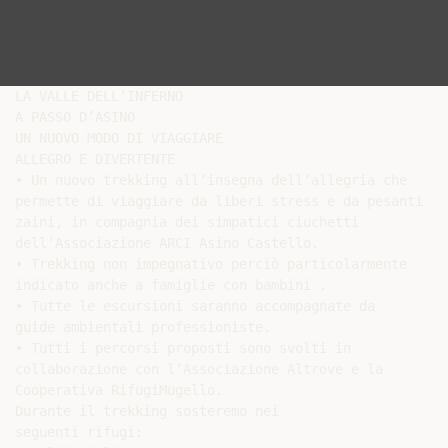
LA VALLE DELL’INFERNO

A PASSO D’ASINO

UN NUOVO MODO DI VIAGGIARE

ALLEGRO E DIVERTENTE

• Un nuovo trekking all’insegna dell’allegria che

permette di viaggiare da liberi stress e da pesanti

zaini, in compagnia dei simpatici ciuchetti

dell’Associazione ARCI Asino Castello.

• Trekking non impegnativo perciò particolarmente

indicato anche a famiglie con bambini .

• Tutte le escursioni saranno accompagnate da

guide ambientali professioniste.

• Tutti i percorsi proposti sono svolti in

collaborazione con l’Associazione Altrove e la

Cooperativa RifugiMugello.

Durante il trekking sosteremo nei

seguenti rifugi:
