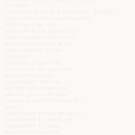
dell’asino

• Dormiremo in rifugi e agriturismi, gustando i

piatti della cucina tipica mugellana

Sulle tracce del lupo

Escursione di una giornata tra

faggete secolari alla ricerca

delle tracce lasciate da gli

ultimi esemplari di Lupo

appeninico .

I mestieri di una volta

Escursione di due giorni con

pernottamento presso

l’agriturismo “Badia di

Moscheta“ alla scoperta di

come una volta i contadini

vivevano grazie alle risorse del

bosco.

La misteriosa vallata del Rovigo

Escursione di tre giorni con

pernottamento in tenda.

Rivivremo le sensazioni
