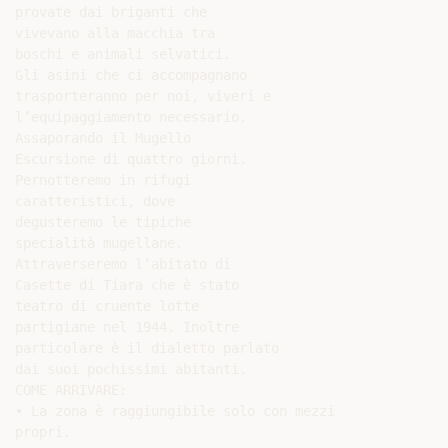
provate dai briganti che

vivevano alla macchia tra

boschi e animali selvatici.

Gli asini che ci accompagnano

trasporteranno per noi, viveri e

l’equipaggiamento necessario.

Assaporando il Mugello

Escursione di quattro giorni.

Pernotteremo in rifugi

caratteristici, dove

degusteremo le tipiche

specialità mugellane.

Attraverseremo l’abitato di

Casette di Tiara che è stato

teatro di cruente lotte

partigiane nel 1944. Inoltre

particolare è il dialetto parlato

dai suoi pochissimi abitanti.

COME ARRIVARE:

• La zona è raggiungibile solo con mezzi

propri.
