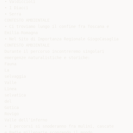
• Valdiccioli

• I Diacci

• Serra

CONTESTO AMBIENTALE

• Ci troviamo lungo il confine fra Toscana e

Emilia-Romagna

• Nel Sito di Importanza Regionale GiogoCasaglia

CONTESTO AMBIENTALE

Durante il percorso incontreremo singolari

emergenze naturalistiche e storiche:

Fauna

La

selvaggia

Valle

Linea

selvatica

del

Gotica

Rovigo

Valle dell’inferno

• I percorsi si snoderanno fra mulini, cascate

e Badie millenarie scoprendo il mondo
