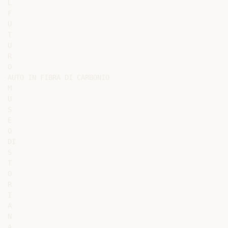
L

F

U

T

U

R

O

AUTO IN FIBRA DI CARBONIO

M

U

S

E

O

DI

S

T

O

R

I

A

N

A
