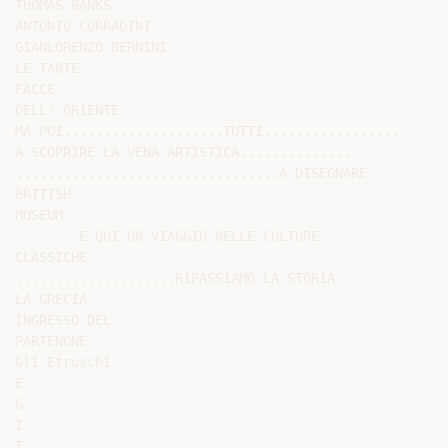
THOMAS BANKS

ANTONIO CORRADINI

GIANLORENZO BERNINI

LE TANTE

FACCE

DELL' ORIENTE

MA POI....................TUTTI.................

A SCOPRIRE LA VENA ARTISTICA..............

.................................A DISEGNARE

BRITISH

MUSEUM

........E QUI UN VIAGGIO NELLE CULTURE

CLASSICHE

....................RIPASSIAMO LA STORIA

LA GRECIA

INGRESSO DEL

PARTENONE

Gli Etruschi

E

G

I

T
