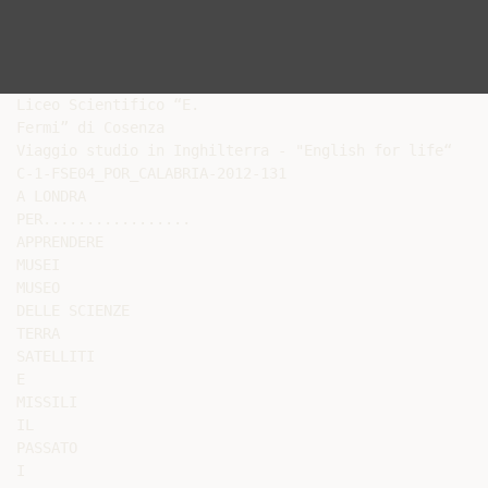
Liceo Scientifico “E.

Fermi” di Cosenza

Viaggio studio in Inghilterra - "English for life“

C-1-FSE04_POR_CALABRIA-2012-131

A LONDRA

PER.................

APPRENDERE

MUSEI

MUSEO

DELLE SCIENZE

TERRA

SATELLITI

E

MISSILI

IL

PASSATO

I
