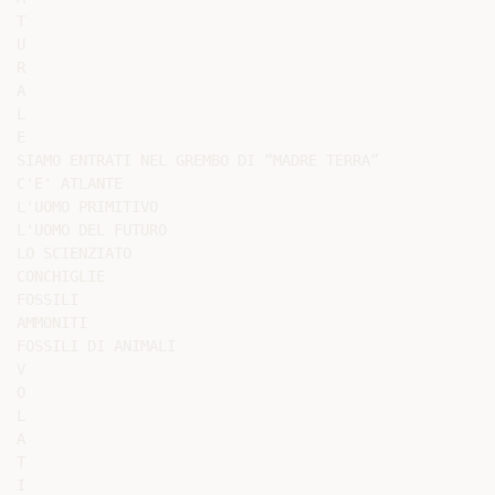
T

U

R

A

L

E

SIAMO ENTRATI NEL GREMBO DI “MADRE TERRA”

C'E' ATLANTE

L'UOMO PRIMITIVO

L'UOMO DEL FUTURO

LO SCIENZIATO

CONCHIGLIE

FOSSILI

AMMONITI

FOSSILI DI ANIMALI

V

O

L

A

T

I
