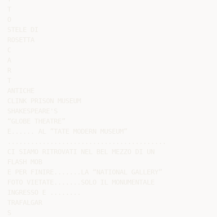
T

O

STELE DI

ROSETTA

C

A

R

T

ANTICHE

CLINK PRISON MUSEUM

SHAKESPEARE'S

“GLOBE THEATRE”

E...... AL ”TATE MODERN MUSEUM”

.........................................

CI SIAMO RITROVATI NEL BEL MEZZO DI UN

FLASH MOB

E PER FINIRE.......LA “NATIONAL GALLERY”

FOTO VIETATE.......SOLO IL MONUMENTALE

INGRESSO E ........

TRAFALGAR

S
