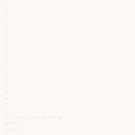
L

I

D

I

N

O

S

A

U

R

I

S

E

Q

U

O

I

A

VICTORIA & ALBERT MUSEUM

RODIN

CANOVA
