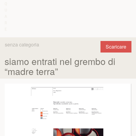
Q

U

A

R

senza categoria
Scaricare
siamo entrati nel grembo di
“madre terra”