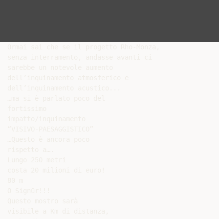
Ormai sai che se il progetto Rho-Monza,

senza interramento, andasse avanti ci

sarebbe un notevole aumento

dell’inquinamento atmosferico e

dell’inquinamento acustico...

…ma si è parlato poco del

fortissimo

impatto/inquinamento

“VISIVO-PAESAGGISTICO”

…Questo è ancora poco

rispetto a….

Lungo 250 metri

costa 20 milioni di euro!

80 m

O Signűr!!!

Questo mostro sarà

visibile a Km di distanza,
