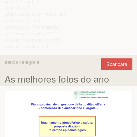
anche di notte

Cosa Fare?

Siamo ancora in tempo per

cambiare le cose!

Sostienici “moralmente”

ed “economicamente”

Stiamo lavorando perché

senza categoria
Scaricare
As melhores fotos do ano