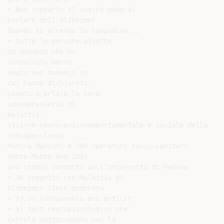
• Non sopporto il vostro modo di

parlare dell’Alzheimer

Quando si accende la lampadina...

• Tutte le persone affette

da demenza che ho

conosciuto hanno

avuto dei momenti in

cui hanno dichiarato,

pianto o urlato la loro

consapevolezza di

malattia.

Visione neuro-psicocomportamentale e sociale della

consapevolezza

Monica Manzoni e 350 operatori socio-sanitari

Sente-Mente Day 2015

Uno studio condotto dall’Università di Padova

• 30 soggetti con Malattia di

Alzheimer lieve-moderata

• 53,3% consapevole dei deficit

• il test neuropsicologico che

correla maggiormente con la
