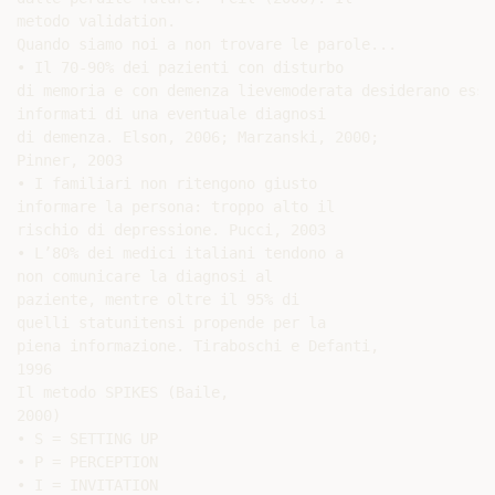
metodo validation.

Quando siamo noi a non trovare le parole...

• Il 70-90% dei pazienti con disturbo

di memoria e con demenza lievemoderata desiderano esser
informati di una eventuale diagnosi

di demenza. Elson, 2006; Marzanski, 2000;

Pinner, 2003

• I familiari non ritengono giusto

informare la persona: troppo alto il

rischio di depressione. Pucci, 2003

• L’80% dei medici italiani tendono a

non comunicare la diagnosi al

paziente, mentre oltre il 95% di

quelli statunitensi propende per la

piena informazione. Tiraboschi e Defanti,

1996

Il metodo SPIKES (Baile,

2000)

• S = SETTING UP

• P = PERCEPTION

• I = INVITATION
