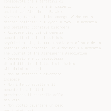
consapevoli che i tentativi di

suicidio non sono rari in pazienti

anziani con Alzheimer” Barak e

Aizenberg (2002). Suicide amongst Alzheimer's

disease patients: a 10-year survey. In Dementia

and Geriatric Cognitive Disorders.

• Ricevere diagnosi di demenza

aumenta il rischio di suicidio

Seyfried et al., (2011). Predictors of suicide in

patients with dementia. In Alzheimer's & Dementia:

The Journal of The Alzheimer's Association

• Depressione e consapevolezza

di malattia tra i fattori di rischio

Gli ultimi messaggi...

• Non mi rassegno a diventare

incapace

• Non intendo aspettare il

momento in cui altri

prenderanno il controllo della

mia vita

• Non voglio diventare un peso

per i miei cari
