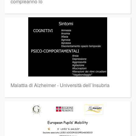
compleanno lo
Malattia di Alzheimer - Università dell`Insubria