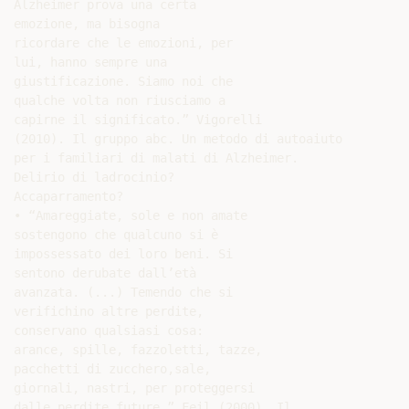
Alzheimer prova una certa

emozione, ma bisogna

ricordare che le emozioni, per

lui, hanno sempre una

giustificazione. Siamo noi che

qualche volta non riusciamo a

capirne il significato.” Vigorelli

(2010). Il gruppo abc. Un metodo di autoaiuto

per i familiari di malati di Alzheimer.

Delirio di ladrocinio?

Accaparramento?

• “Amareggiate, sole e non amate

sostengono che qualcuno si è

impossessato dei loro beni. Si

sentono derubate dall’età

avanzata. (...) Temendo che si

verifichino altre perdite,

conservano qualsiasi cosa:

arance, spille, fazzoletti, tazze,

pacchetti di zucchero,sale,

giornali, nastri, per proteggersi

dalle perdite future.” Feil (2000). Il
