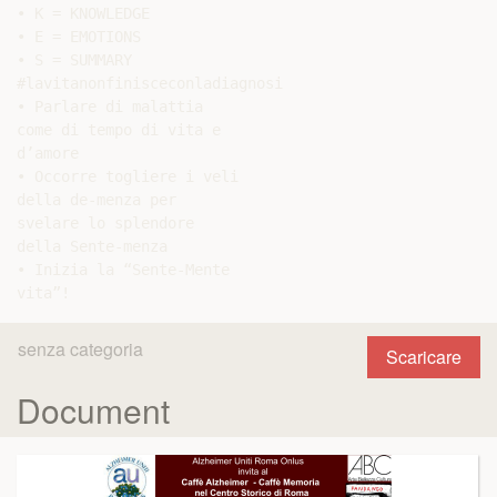
• K = KNOWLEDGE

• E = EMOTIONS

• S = SUMMARY

#lavitanonfinisceconladiagnosi

• Parlare di malattia

come di tempo di vita e

d’amore

• Occorre togliere i veli

della de-menza per

svelare lo splendore

della Sente-menza

• Inizia la “Sente-Mente

senza categoria
Scaricare
Document