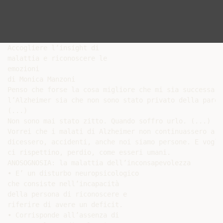
Accogliere l’insight di

malattia e riconoscere le

emozioni

di Monica Manzoni

Penso che forse la cosa migliore che mi sia successa d
l’Alzheimer sia che non sono stato privato della parol
(...)

Non sono mai stato zitto. Quando soffro urlo. (...)

Vorrei che i malati di Alzheimer non continuassero a s
dicessero, accidenti, anche noi siamo persone. E vogli
ci rispettino, perdio, come esseri umani.

ANOSOGNOSIA: la malattia dell’inconsapevolezza

• E’ un disturbo neuropsicologico

che consiste nell’incapacità

della persona di riconoscere e

riferire di avere un deficit.

• Corrisponde all’assenza di
