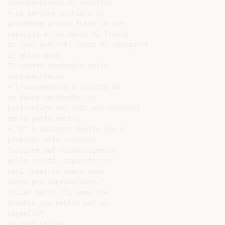
consapevolezza di malattia

• La persona dichiara di

possedere ancora tutte le sue

capacità e, se messo di fronte

ai suoi deficit, cerca di spiegarli

in altro modo.

Il centro cerebrale della

consapevolezza

• L’anosognosia è causata da

un danno cerebrale, in

particolare dei lobi pre-frontali

della parte destra

• “E’ l'emisfero destro che è

preposto alla cruciale

funzione del riconoscimento

della realtà, capacità che

ogni creatura umana deve

avere per sopravvivere.”

Oliver Sacks, “L’uomo che

scambiò sua moglie per un

cappello”

Le statistiche
