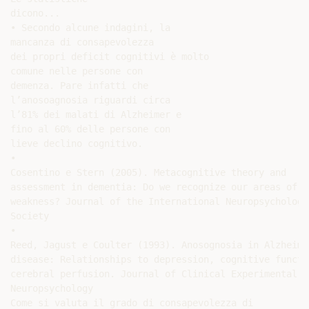
dicono...

• Secondo alcune indagini, la

mancanza di consapevolezza

dei propri deficit cognitivi è molto

comune nelle persone con

demenza. Pare infatti che

l’anosoagnosia riguardi circa

l’81% dei malati di Alzheimer e

fino al 60% delle persone con

lieve declino cognitivo.

•

Cosentino e Stern (2005). Metacognitive theory and

assessment in dementia: Do we recognize our areas of

weakness? Journal of the International Neuropsychologic
Society

•

Reed, Jagust e Coulter (1993). Anosognosia in Alzheimer
disease: Relationships to depression, cognitive functio
cerebral perfusion. Journal of Clinical Experimental

Neuropsychology

Come si valuta il grado di consapevolezza di
