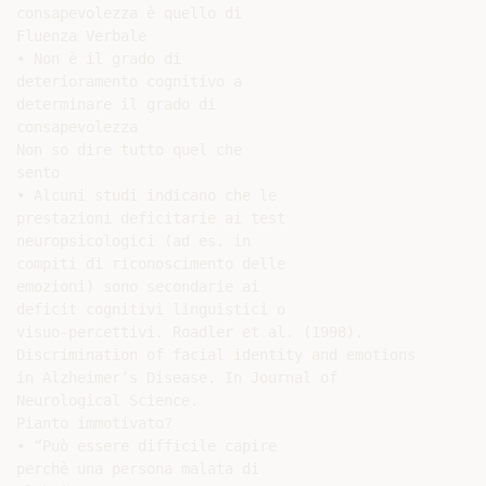
consapevolezza è quello di

Fluenza Verbale

• Non è il grado di

deterioramento cognitivo a

determinare il grado di

consapevolezza

Non so dire tutto quel che

sento

• Alcuni studi indicano che le

prestazioni deficitarie ai test

neuropsicologici (ad es. in

compiti di riconoscimento delle

emozioni) sono secondarie ai

deficit cognitivi linguistici o

visuo-percettivi. Roadler et al. (1998).

Discrimination of facial identity and emotions

in Alzheimer’s Disease. In Journal of

Neurological Science.

Pianto immotivato?

• “Può essere difficile capire

perchè una persona malata di
