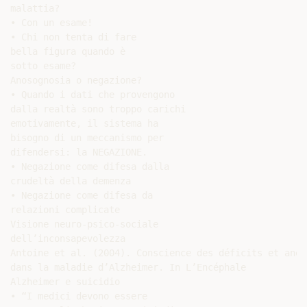
malattia?

• Con un esame!

• Chi non tenta di fare

bella figura quando è

sotto esame?

Anosognosia o negazione?

• Quando i dati che provengono

dalla realtà sono troppo carichi

emotivamente, il sistema ha

bisogno di un meccanismo per

difendersi: la NEGAZIONE.

• Negazione come difesa dalla

crudeltà della demenza

• Negazione come difesa da

relazioni complicate

Visione neuro-psico-sociale

dell’inconsapevolezza

Antoine et al. (2004). Conscience des déficits et anoso
dans la maladie d’Alzheimer. In L’Encéphale

Alzheimer e suicidio

• “I medici devono essere
