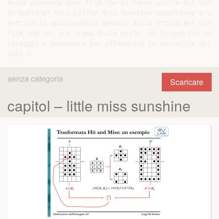
Avete presente quei film che ti fanno uscire dal cinem
da buttare? Ecco,Little Miss Sunshine appartiene a que
entrare in qualsivoglia manuale della storia del cinem
film che con una trama esile esile, un furgoncino Volk
coraggio e buonumore per affrontare le seccature della
senza categoria
Scaricare
capitol – little miss sunshine