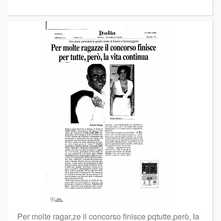
Per molte ragar,ze il concorso finisce pqtutte,però, Ia