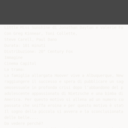
Little Miss Sunshine di Jonathan Dayton e Valerie Fari
Con Greg Kinnear, Toni Collette,

Steve Carell, Paul Dano

Durata: 101 minuti

Distribuzione: 20° Century Fox

Immagine

Cinema Capitol

La trama:

La famiglia allargata Hoover vive a Albuquerque, New M
raggiungere il successo e spera di pubblicare un saggi
omosessuale in profonda crisi dopo l’abbandono del pro
adolescente appassionato di Nietzsche e una bimba di 7
America. Per questo motivo si allena ad un numero con 
passata che sniffa eroina e per questo motivo è stato 
Il sogno della piccola si avvera e la sconclusionata f
delle belle....

Da vedere perché?
