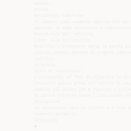
manuale.

Metodi

Metodologia ludiforme

Il bambino completamente immerso nell'atti
apprende in modo divertente e significativ
Descrizione dell'attività

Luogo: Aula multimediale

Modalità: L'insegnante detta le parole in 
ciascun alunno, davanti al proprio compute
codifica.

Strategie

Gioco di simulazione

L'insegnante, al fine di stimolare la moti
inserisce questa prova all'interno di una
bambino più veloce che è riuscito a scrive
di parole corrette vince l'indicazione per
Valutazione

La valutazione sarà in itinere e a fine pe
seguenti parametri:

Attenzione

●
