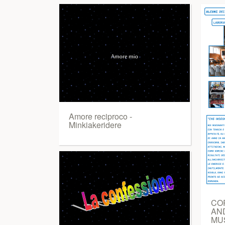
Amore reciproco -
Minkiakeridere
CO
AN
MU