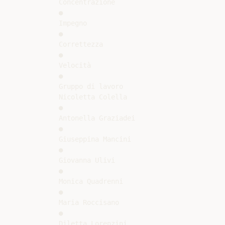
Concentrazione

●

Impegno

●

Correttezza

●

Velocità

●

Gruppo di lavoro

Nicoletta Colella

●

Antonella Graziadei

●

Giuseppina Mancini

●

Giovanna Ulivi

●

Monica Quadrenni

●

Maria Roccisano

●

Diletta Lorenzini
