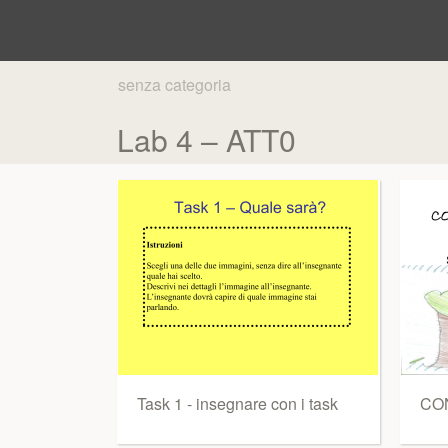
senza categoria
Lab 4 – ATT0
Task 1 - insegnare con i task
CON