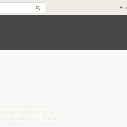
Esp




ne di permettere agli

iettivo previsto. In tal

vo, in quanto gli alunni

a l'impegno della scrittura
