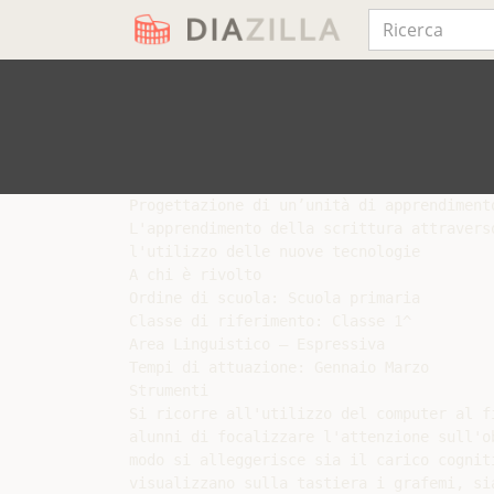
Progettazione di un’unità di apprendimento
L'apprendimento della scrittura attraverso
l'utilizzo delle nuove tecnologie

A chi è rivolto

Ordine di scuola: Scuola primaria

Classe di riferimento: Classe 1^

Area Linguistico – Espressiva

Tempi di attuazione: Gennaio Marzo

Strumenti

Si ricorre all'utilizzo del computer al fi
alunni di focalizzare l'attenzione sull'ob
modo si alleggerisce sia il carico cogniti
visualizzano sulla tastiera i grafemi, si