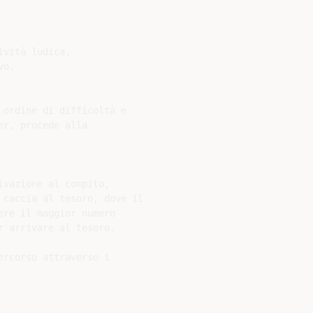
vità ludica,

o.

ordine di difficoltà e

r, procede alla

vazione al compito,

 caccia al tesoro, dove il

re il maggior numero

 arrivare al tesoro.

rcorso attraverso i
