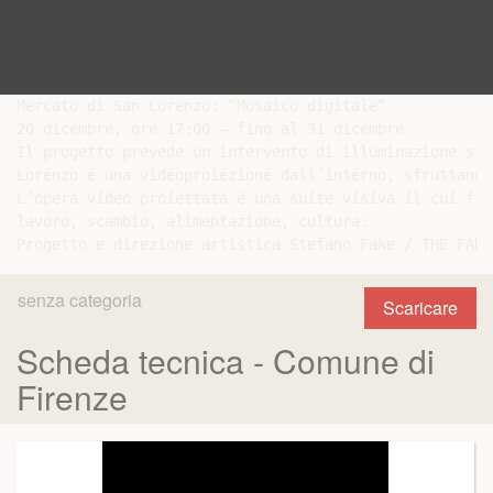
Mercato di San Lorenzo: “Mosaico digitale”

20 dicembre, ore 17:00 – fino al 31 dicembre

Il progetto prevede un intervento di illuminazione sta
Lorenzo e una videoproiezione dall’interno, sfruttando
L’opera video proiettata è una suite visiva il cui fil
lavoro, scambio, alimentazione, cultura.

senza categoria
Scaricare
Scheda tecnica - Comune di
Firenze