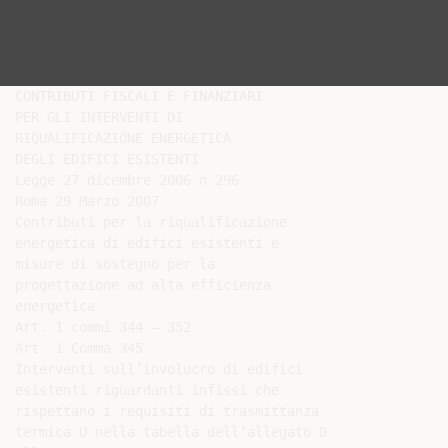
CONTRIBUTI FISCALI E FINANZIARI

PER GLI INTERVENTI DI

RIQUALIFICAZIONE ENERGETICA

DEGLI EDIFICI ESISTENTI

Legge 27 dicembre 2006 n.296

Roma 29 Marzo 2007

Contributi per la riqualificazione

energetica di edifici esistenti e

misure di sostegno per la

progettazione ad alta efficienza

energetica

Art. 1 commi 344 – 352

Art. 1 Comma 345

Interventi sull’involucro di edifici

esistenti riguardanti infissi che

rispettano i requisiti di trasmittanza

termica U nella tabella dell’allegato D
