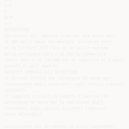
2,5

F

0,35

2,2

DEFINIZIONI

Detrazione dall’imposta lorda per una quota pari

al 55% delle spese documentate, sostenute entro

il 31 dicembre 2007 fino ad un valore massimo

della detrazione pari a 60.000 Eu (ammontare

lavori pari a ca 110.000 Eu) da ripartire in 3 quote

annuali di pari importo.

SOGGETTI AMMESSI ALLA DETRAZIONE

1) Persone fisiche che sostengono le spese per

l’esecuzione degli interventi sugli edifici esistenti

(privati),

2) Soggetti titolari di reddito d’impresa che

sostengono le spese per la esecuzione degli

interventi sugli edifici esistenti (imprese).

SPESE DETRAIBILI

-

Sostituzione dei serramenti (o altri componenti),
