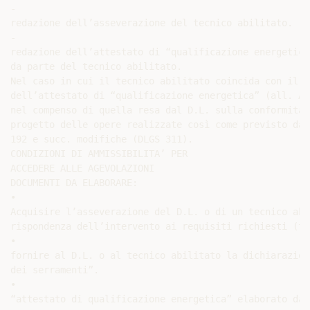
-

redazione dell’asseverazione del tecnico abilitato.

-

redazione dell’attestato di “qualificazione energetica
da parte del tecnico abilitato.

Nel caso in cui il tecnico abilitato coincida con il D
dell’attestato di “qualificazione energetica” (all. A)
nel compenso di quella resa dal D.L. sulla conformità a
progetto delle opere realizzate così come previsto dal 
192 e succ. modifiche (DLGS 311).

CONDIZIONI DI AMMISSIBILITA’ PER

ACCEDERE ALLE AGEVOLAZIONI

DOCUMENTI DA ELABORARE:

•

Acquisire l’asseverazione del D.L. o di un tecnico abi
rispondenza dell’intervento ai requisiti richiesti (ta
•

fornire al D.L. o al tecnico abilitato la dichiarazion
dei serramenti”.

•

“attestato di qualificazione energetica” elaborato dal