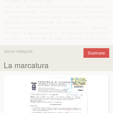
DOCUMENTI DA TRASMETTERE:

Copia dell’attestato di qualificazione energetica,

Asseverazione del tecnico abilitato o “prestazione ene
- Scheda informativa relativa agli interventi realizza
MODALITA’ DI TRASMISSIONE DEI DOCUMENTI:

trasmettere entro 60gg dalla fine lavori e comunque no
all’ENEA, a www.acs.enea.it (e ricevere ricevuta infor
senza categoria
Scaricare
La marcatura