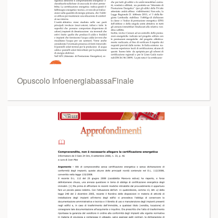
Opuscolo InfoenergiabassaFinale