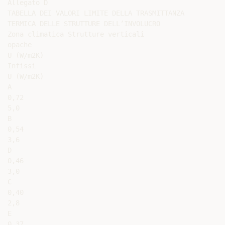
Allegato D

TABELLA DEI VALORI LIMITE DELLA TRASMITTANZA

TERMICA DELLE STRUTTURE DELL’INVOLUCRO

Zona climatica Strutture verticali

opache

U (W/m2K)

Infissi

U (W/m2K)

A

0,72

5,0

B

0,54

3,6

D

0,46

3,0

C

0,40

2,8

E

0,37
