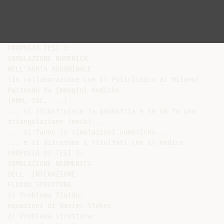
PROPOSTA TESI 1:

SIMULAZIONE NUMERICA

NELL'AORTA ADDOMINALE

(in collaborazione con il Policlinico di Milano)

Partendo da immagini mediche

(RNM, TAC, ...)

... si ricostruisce la geometria e se ne fa una

triangolazione (mesh)...

... si fanno le simulazioni numeriche...

... e si discutono i risultati con il medico

PROPOSTA DI TESI 2:

SIMULAZIONE NEUMERICA

DELL' INTERAZIONE

FLUIDO_STRUTTURA

1) Problema fluido:

equazioni di Navier-Stokes

2) Problema struttura:
