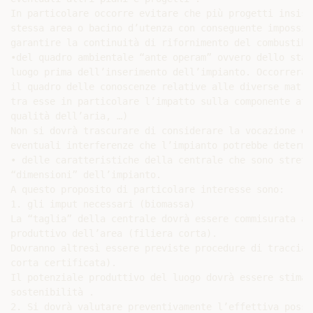
In particolare occorre evitare che più progetti insist
stessa area o bacino d’utenza con conseguente impossib
garantire la continuità di rifornimento del combustibil
•del quadro ambientale “ante operam” ovvero dello stat
luogo prima dell’inserimento dell’impianto. Occorrerà 
il quadro delle conoscenze relative alle diverse matri
tra esse in particolare l’impatto sulla componente atm
qualità dell’aria, …)

Non si dovrà trascurare di considerare la vocazione de
eventuali interferenze che l’impianto potrebbe determin
• delle caratteristiche della centrale che sono strett
“dimensioni” dell’impianto.

A questo proposito di particolare interesse sono:

1. gli imput necessari (biomassa)

La “taglia” della centrale dovrà essere commisurata al
produttivo dell’area (filiera corta).

Dovranno altresì essere previste procedure di tracciab
corta certificata).

Il potenziale produttivo del luogo dovrà essere stimat
sostenibilità .

2. Si dovrà valutare preventivamente l’effettiva possi