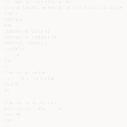
Potrebbe far male alla salute?

Un’opportunità che ancora non si è riusciti a cogliere

t/anno

MWtotali

MWe

Biomassa agricola da

potatura ed espianti di

frutteti, vigneti e

noccioleti

317.000

100

21

Biomassa proveniente

dalla filiera del pioppo

60.000

19

4

Biomassa forestale (solo

materiale da triturazione)

964.899

306

64
