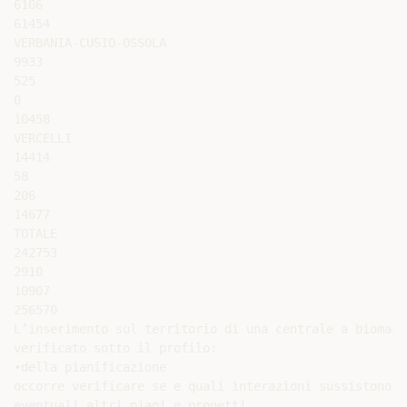
6106

61454

VERBANIA-CUSIO-OSSOLA

9933

525

0

10458

VERCELLI

14414

58

206

14677

TOTALE

242753

2910

10907

256570

L’inserimento sul territorio di una centrale a biomass
verificato sotto il profilo:

•della pianificazione

occorre verificare se e quali interazioni sussistono t
eventuali altri piani e progetti .
