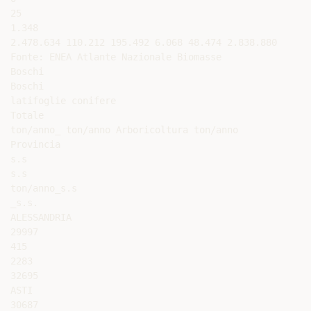
25

1.348

2.478.634 110.212 195.492 6.068 48.474 2.838.880

Fonte: ENEA Atlante Nazionale Biomasse

Boschi

Boschi

latifoglie conifere

Totale

ton/anno_ ton/anno Arboricoltura ton/anno

Provincia

s.s

s.s

ton/anno_s.s

_s.s.

ALESSANDRIA

29997

415

2283

32695

ASTI

30687
