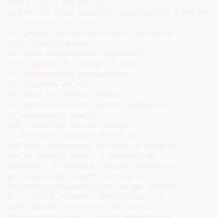
Vale a dire 1.538.600 ha.

La prov. di Cuneo occupa una superficie di 6.903 Km²

(2,2 volte più piccola)

Il Piemonte ha una superficie di 25.400 Km²

(1,6 volte più grande)

Si tratta di dimensioni accettabili?

Altri aspetti da considerare sono:

•La compatibilità paesaggistica

•La sicurezza del sito

•I flussi di traffico previsti

•L’impatto sulle altre matrici ambientali

•L’inquinamento acustico

•Gli impatti in fase di cantiere

E’ necessario comunque attuare un

confronto trasparente, corretto ed obiettivo

con la comunità locale, i portatori di

interessi, le autorità, non per convincerli

della bontà del progetto attraverso

iniziative propagandistiche, ma per definire

in un’ottica realmente concertativa se e

quale impianto può essere realizzato.

Occorre minimizzare l’impatto ambientale e
