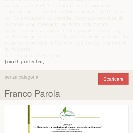
massimizzare l’utilità sociale dell’impianto

i meccanismi di incentivazione adottati dallo Stato

per la produzione di energia elettrica ottenuta da

biomassa sono rilevanti ma tutti indirizzati

esclusivamente a favore di chi produce l’energia;

condizione necessaria é che vi sia anche una positiva

ricaduta economica sulla comunità locale (contratti

di filiera).

[email protected]
senza categoria
Scaricare
Franco Parola