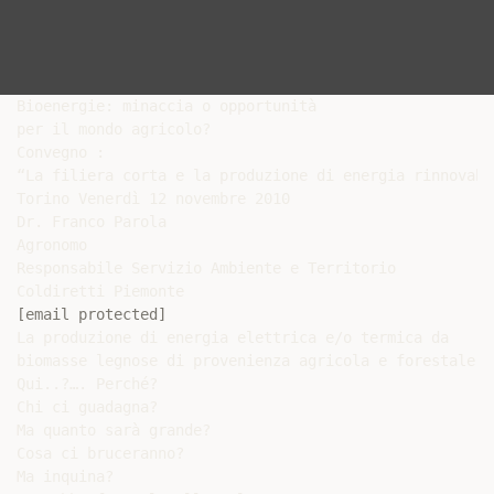
Bioenergie: minaccia o opportunità

per il mondo agricolo?

Convegno :

“La filiera corta e la produzione di energia rinnovabi
Torino Venerdì 12 novembre 2010

Dr. Franco Parola

Agronomo

Responsabile Servizio Ambiente e Territorio

[email protected]
La produzione di energia elettrica e/o termica da

biomasse legnose di provenienza agricola e forestale

Qui..?…. Perché?

Chi ci guadagna?

Ma quanto sarà grande?

Cosa ci bruceranno?

Ma inquina?
