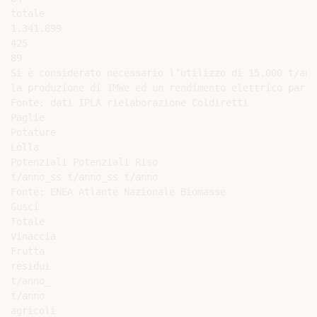
totale

1.341.899

425

89

Si è considerato necessario l’utilizzo di 15.000 t/ann
la produzione di 1MWe ed un rendimento elettrico pari 
Fonte: dati IPLA rielaborazione Coldiretti

Paglie

Potature

Lolla

Potenziali Potenziali Riso

t/anno_ss t/anno_ss t/anno

Fonte: ENEA Atlante Nazionale Biomasse

Gusci

Totale

Vinaccia

Frutta

residui

t/anno_

t/anno

agricoli
