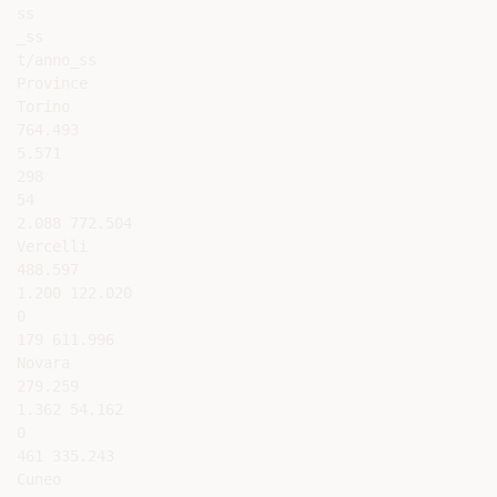
ss

_ss

t/anno_ss

Province

Torino

764.493

5.571

298

54

2.088 772.504

Vercelli

488.597

1.200 122.020

0

179 611.996

Novara

279.259

1.362 54.162

0

461 335.243

Cuneo
