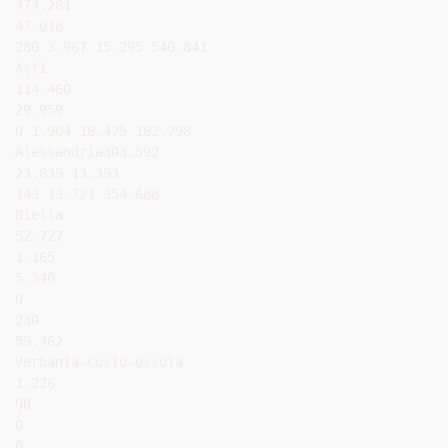
474.281

47.018

280 3.967 15.295 540.841

Asti

114.460

29.959

0 1.904 16.475 162.798

Alessandria303.592

23.839 13.393

143 13.721 354.688

Biella

52.727

1.165

5.340

0

230

59.462

Verbania-Cusio-Ossola

1.226

98

0

0
