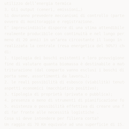
utilizzo dell’energia termica

3. Gli output (ceneri, emissioni…)

Si dovranno prevedere meccanismi di controllo (parteci
ovvero di monitoraggio e registrazione.

E’ imprescindibile disporre di una stima attendibile d
realmente producibile con continuità e nel lungo period
meno di 20 anni) in un’area circostante il luogo in cui
realizzata la centrale (resa energetica del 90%?) che 
di:

1. tipologia dei boschi esistenti e loro provvigione m
fine di valutare quanta biomassa è destinabile a materi
triturazione (dal comparto vanno esclusi i boschi di p
porta seme, assortimenti da lavoro…);

2. le reali possibilità di esbosco (viabilità) tenuto 
aspetti economici (macchiatico positivo);

3. tipologia di proprietà (privata o pubblica);

4. presenza o meno di strumenti di pianificazione fores
5. esistenza o possibilità effettiva di creare una fil
di far fronte alle necessità logistiche .

Cosa si deve intendere per filiera corta?

Un raggio di 70 Km equivale ad una superficie di 15.386