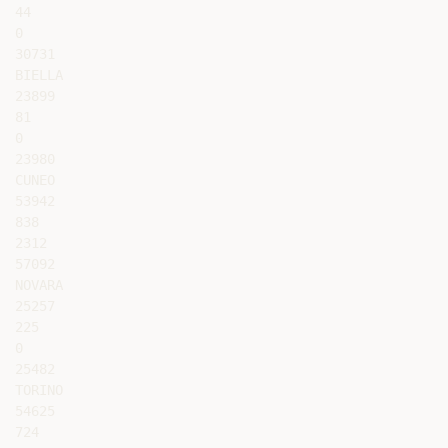
44

0

30731

BIELLA

23899

81

0

23980

CUNEO

53942

838

2312

57092

NOVARA

25257

225

0

25482

TORINO

54625

724
