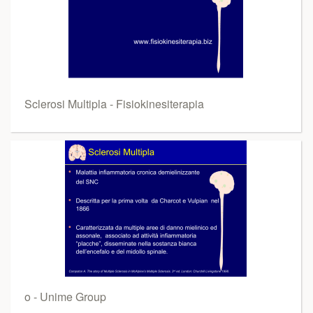
Sclerosi Multipla - Fisiokinesiterapia
o - Unime Group