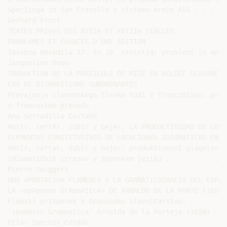
Sperlinga in San Fratello v sistemu mreže AIS . . . . 
Gerhard Ernst

TEXTES PRIVéS DES XVIIe ET XVIIIe SIèCLES:

PROBLèMES ET ChANCES D’UNE éDITION

Zasebna besedila 17. in 18. stoletja: problemi in možn
Jacqueline Oven

TRADUCTION DE LA PARTICULE DE MISE EN RELIEF SLOVèNE t
CAS DE DISPARITIONS SURPRENANTES

Prevajanje slovenskega členka tudi v francoščino: pres
v francoskem prevodu . . . . . . . . . . . . . . . . .
Ana Serradilla Castaño

Abrir, cerrAr, subir y bAjAr: LA PRODUCTIVIDAD DE LOS 
ELEMENTOS CONSTITUTIVOS DE LOCUCIONES IDIOMáTICAS EN ES
Abrir, cerrar, subir y bajar: produktivnost glagolov g
idiomatičnih izrazov v španskem jeziku . . . . . . . .
Pierre Swiggers

UNA APORTACIóN FLAMENCA A LA GRAMATICOGRAFíA DEL ESPAñO
LA «spAensen GrAmmAticA» DE ARNALDO DE LA PORTE (1659)

Flamski prispevek k španskemu slovničarstvu:

‘spaensen Grammatica’ Arnalda de la Porteja (1659) . .
Pilar Sanchís Cerdán
