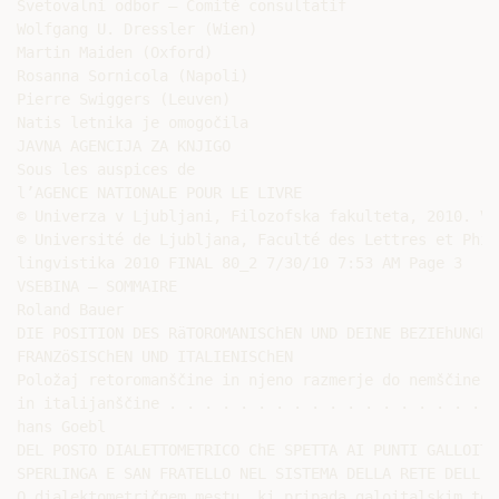
Svetovalni odbor – Comité consultatif

Wolfgang U. Dressler (Wien)

Martin Maiden (Oxford)

Rosanna Sornicola (Napoli)

Pierre Swiggers (Leuven)

Natis letnika je omogočila

JAVNA AGENCIJA ZA KNJIGO

Sous les auspices de

l’AGENCE NATIONALE POUR LE LIVRE

© Univerza v Ljubljani, Filozofska fakulteta, 2010. Vs
© Université de Ljubljana, Faculté des Lettres et Phil
lingvistika 2010 FINAL 80_2 7/30/10 7:53 AM Page 3

VSEBINA – SOMMAIRE

Roland Bauer

DIE POSITION DES RäTOROMANISChEN UND DEINE BEZIEhUNGEN
FRANZöSISChEN UND ITALIENISChEN

Položaj retoromanščine in njeno razmerje do nemščine, 
in italijanščine . . . . . . . . . . . . . . . . . . .
hans Goebl

DEL POSTO DIALETTOMETRICO ChE SPETTA AI PUNTI GALLOITA
SPERLINGA E SAN FRATELLO NEL SISTEMA DELLA RETE DELL’AI
O dialektometričnem mestu, ki pripada galoitalskim toč