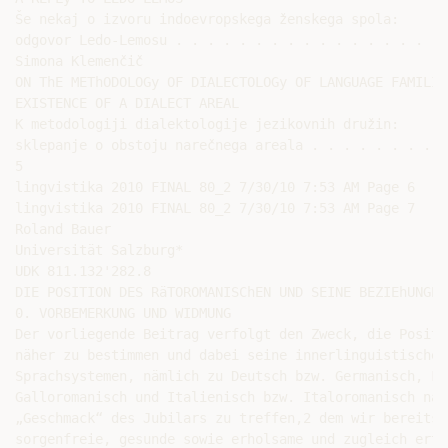
Še nekaj o izvoru indoevropskega ženskega spola:

odgovor Ledo-Lemosu . . . . . . . . . . . . . . . . . 
Simona Klemenčič

ON ThE METhODOLOGy OF DIALECTOLOGy OF LANGUAGE FAMILIE
EXISTENCE OF A DIALECT AREAL

K metodologiji dialektologije jezikovnih družin:

sklepanje o obstoju narečnega areala . . . . . . . . .
5

lingvistika 2010 FINAL 80_2 7/30/10 7:53 AM Page 6

lingvistika 2010 FINAL 80_2 7/30/10 7:53 AM Page 7

Roland Bauer

Universität Salzburg*

UDK 811.132'282.8

DIE POSITION DES RäTOROMANISChEN UND SEINE BEZIEhUNGEN
0. VORBEMERKUNG UND WIDMUNG

Der vorliegende Beitrag verfolgt den Zweck, die Positi
näher zu bestimmen und dabei seine innerlinguistischen
Sprachsystemen, nämlich zu Deutsch bzw. Germanisch, Fr
Galloromanisch und Italienisch bzw. Italoromanisch näh
„Geschmack“ des Jubilars zu treffen,2 dem wir bereits 
sorgenfreie, gesunde sowie erholsame und zugleich ertr