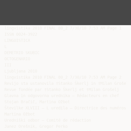
lingvistika 2010 FINAL 80_2 7/30/10 7:53 AM Page 1

ISSN 0024-3922

LINGUISTICA

L

DEMETRIO SKUBIC

OCTOGENARIO

III

Ljubljana 2010

lingvistika 2010 FINAL 80_2 7/30/10 7:53 AM Page 2

Revijo sta ustanovila †Stanko Škerlj in †Milan Grošelj

Revue fondée par †Stanko Škerlj et †Milan Grošelj

Glavna in odgovorna urednika – Rédacteurs en chef

Stojan Bračič, Martina Ožbot

Številke XLVIII – L uredila – Directrice des numéros X
Martina Ožbot

Uredniški odbor – Comité de rédaction

Janez Orešnik, Gregor Perko
