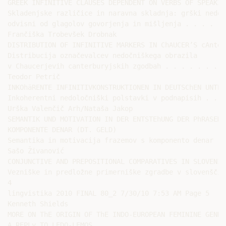
GREEK INFINITIVE CLAUSES DEPENDENT ON VERBS OF SPEAKIN
Skladenjske različice in naravna skladnja: grški nedol
odvisni od glagolov govorjenja in mišljenja . . . . . 
Frančiška Trobevšek Drobnak

DISTRIBUTION OF INFINITIVE MARKERS IN ChAUCER’S cAnter
Distribucija označevalcev nedočniškega obrazila

v Chaucerjevih canterburyjskih zgodbah . . . . . . . .
Teodor Petrič

INKOhäRENTE INFINITIVKONSTRUKTIONEN IN DEUTSChEN UNTERT
Inkoherentni nedoločniški polstavki v podnapisih . . .
Urška Valenčič Arh/Nataša Jakop

SEMANTIK UND MOTIVATION IN DER ENTSTEhUNG DER PhRASEME
KOMPONENTE DENAR (DT. GELD)

Semantika in motivacija frazemov s komponento denar . 
Sašo Živanović

CONJUNCTIVE AND PREPOSITIONAL COMPARATIVES IN SLOVENIAN
Vezniške in predložne primerniške zgradbe v slovenščin
4

lingvistika 2010 FINAL 80_2 7/30/10 7:53 AM Page 5

Kenneth Shields

MORE ON ThE ORIGIN OF ThE INDO-EUROPEAN FEMININE GENDER
A REPLy TO LEDO-LEMOS
