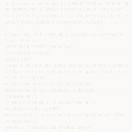
EL diáloGo de lA lenGuA DE JUAN DE VALDéS: MODELO hUMAN
DE DEFENSA DE LA LENGUA CASTELLANA EN EL SIGLO XVI

Juan de Valdés, diálogo de la lengua: humanistični mod
kastiljskega jezika v šestnajstem stoletju . . . . . .
3

lingvistika 2010 FINAL 80_2 7/30/10 7:53 AM Page 4

Dieter Messner

SOBRE TRADUCCIONES FRACASADAS

O neuspelih prevodih . . . . . . . . . . . . . . . . .
Lucija Čok

LINGUE E CULTURE NEL DIBATTITO SULLE IDENTITà EUROPEE

Jeziki in kulture v diskurzu o evropskih identitetah .
Rienzo Pellegrini

mezzoGiorno Alpino DI GIOSUè CARDUCCI

mezzogiorno alpino Giosuèja Carduccija . . . . . . . .
Emanuele Banfi

LA GRECIA MODERNA E LA FORMAZIONE DELLA

Νέα Ελληνική Κοινή (NEK)

Moderna Grčija in nastanek Νέα ελληνική κοινή (NEK) . 
Jerneja Kavčič

SyNTACTIC VARIANTS AND NATURAL SyNTAX:
