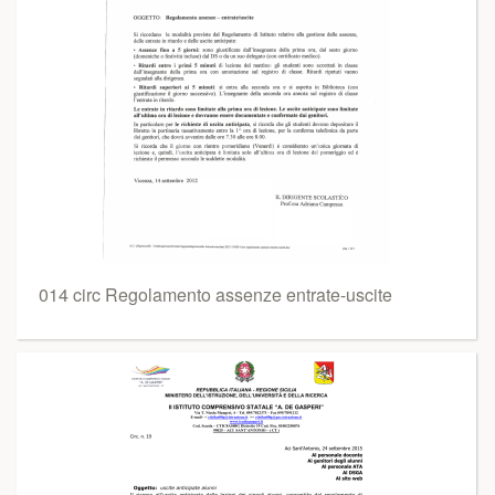
014 circ Regolamento assenze entrate-uscite