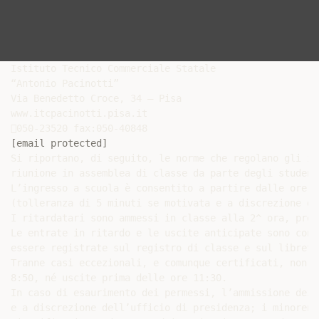
Istituto Tecnico Commerciale Statale

“Antonio Pacinotti”

Via Benedetto Croce, 34 – Pisa

www.itcpacinotti.pisa.it

[email protected]
Si riportano, di seguito, le norme che regolano gli in
riunione in assemblea di classe da parte degli studenti
L’ingresso a scuola è consentito a partire dalle ore 7
(tolleranza di 5 minuti se motivata e a discrezione de
I ritardatari sono ammessi in classe alla 2^ ora, prev
Le entrate in ritardo e le uscite anticipate sono conc
essere registrate sul registro di classe e sul librett
Tranne casi eccezionali, e comunque certificati, non s
8:50, né uscite prima delle ore 11:30.

In caso di esaurimento dei permessi, l’ammissione dei 
e a discrezione dell’ufficio di presidenza; i minorenn