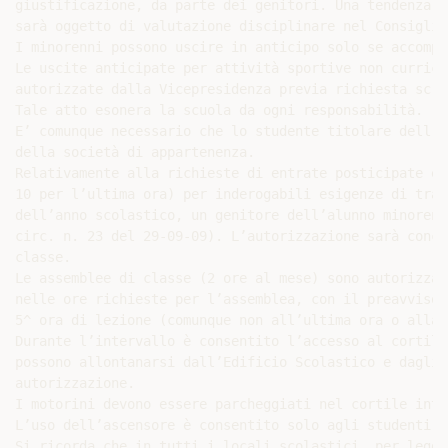
giustificazione, da parte dei genitori. Una tendenza a
sarà oggetto di valutazione disciplinare nel Consiglio
I minorenni possono uscire in anticipo solo se accompa
Le uscite anticipate per attività sportive non curricu
autorizzate dalla Vicepresidenza previa richiesta scri
Tale atto esonera la scuola da ogni responsabilità.

E’ comunque necessario che lo studente titolare dell’a
della società di appartenenza.

Relativamente alla richieste di entrate posticipate e 
10 per l’ultima ora) per inderogabili esigenze di tras
dell’anno scolastico, un genitore dell’alunno minorenn
circ. n. 23 del 29-09-09). L’autorizzazione sarà conce
classe.

Le assemblee di classe (2 ore al mese) sono autorizzat
nelle ore richieste per l’assemblea, con il preavviso 
5^ ora di lezione (comunque non all’ultima ora o alla 
Durante l’intervallo è consentito l’accesso al cortile
possono allontanarsi dall’Edificio Scolastico e dagli 
autorizzazione.

I motorini devono essere parcheggiati nel cortile inte
L’uso dell’ascensore è consentito solo agli studenti a
Si ricorda che in tutti i locali scolastici, per legge