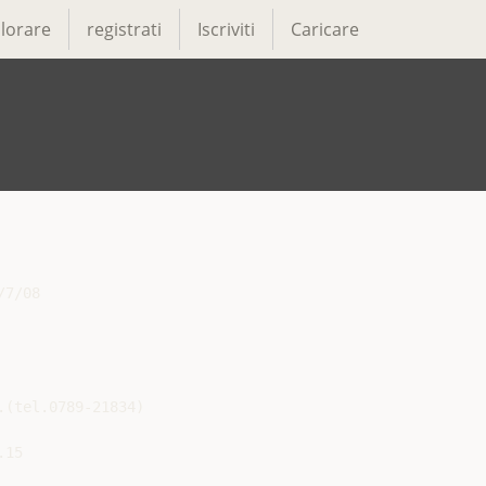
lorare
registrati
Iscriviti
Caricare
7/08

(tel.0789-21834)

15
