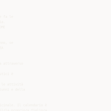
 fa le

a.

ME

no, se

A

 attraverso

tici è

le attività

unni e della

cinale. Il calendario è

l/la proprio/a figlio/a.
