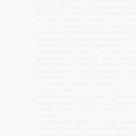
LE USCITE ANTICIPATE PER IMPEGNI SPORTIVI
DA CHI NE FA LE VECI, O DALL’ALUNNO MAGGI
DALLE SOCIETA’ SPORTIVE NON POSSONO ESSER
Gli alunni minorenni potranno uscire anti
veci. Alla seconda uscita anticipata dell
SI PRECISA CHE UN ALTO NUMERO DI INGRESSI
UNA MANCANZA AI SENSI DEL REGOLAMENTO DI 
CONDOTTA E/O SUL CREDITO SCOLASTICO.

GIUSTIFICAZIONI ASSENZE - Le assenze dovr
maggiorenne, attraverso il libretto delle
TRAMITE SMS. SUL SITO DELLA SCUOLA, TRAMI
ASSENZE, RITARDI, USCITE ANTICIPATE, VALU
RICREAZIONE - La vigilanza durante la ric
una turnazione secondo i medesimi criteri
DIVIETO DI FUMO - In tutti i locali dell’
assolutamente vietato fumare. I trasgress
USO DEI CELLULARI - E’ vietato l’uso dei 
didattiche. Per eventuali comunicazioni u
Presidenza.

ORA RICEVIMENTO DOCENTI E COLLOQUI GENERAL
I docenti ricevono, previo appuntamento, 
affisso all’Albo della scuola e pubblicat