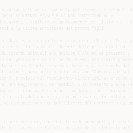
re valido solo se si frequenta per almeno i tre quarti de
 DALLO SCRUTINIO FINALE E LA NON AMMISSIONE ALLA

i genitori a vigilare scrupolosamente per limitare a real
ardi e le uscite anticipate dei propri figli.

oni deve essere un fatto eccezionale e motivato. In caso 
no ammessi in classe dal docente della prima ora fino all
 di ritardi abituali e/o qualora l’alunno si presenti a s
to dal genitore o da chi ne fa le veci e/o dietro present
ato medico). L’autorizzazione dovrà essere disposta dall’
otivazione, sarà applicata la sanzione “Annotazione sul r
zione, prevista dal regolamento di disciplina, produce ri
 alunni maggiorenni, se recidivi o si presentano alla sec
mmessi in classe. Agli alunni pendolari, per casi specifi
no valutate dal docente e, ove necessario, in collaborazi
o va comunque annotata nel libretto dal genitore o da chi
o essere motivate, documentate o documentabili, e autoriz
lle ore successive i quali annoteranno la richiesta nel r