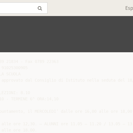
Esp
9 21834 - Fax 0789 22363

91025300905

A SCUOLA

 approvato dal Consiglio di Istituto nella seduta del 18/
EZIONI: 8.10

0 - TERMINE 6^ ORA:14,10

puntamento, il MERCOLEDI’ dalle ore 16,00 alle ore 18,00.
 alle ore 12,30. – ALUNNI ore 11.05 – 11.20 / 13.05 – 13.
alle ore 18.00.
