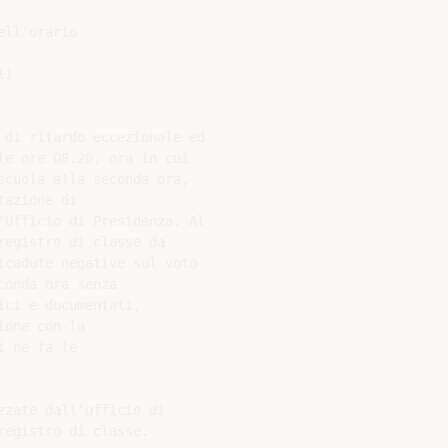
ll’orario

i

di ritardo eccezionale ed

e ore 08.20, ora in cui

cuola alla seconda ora,

azione di

Ufficio di Presidenza. Al

egistro di classe da

cadute negative sul voto

onda ora senza

ci e documentati,

one con la

 ne fa le

zate dall’ufficio di

egistro di classe.
