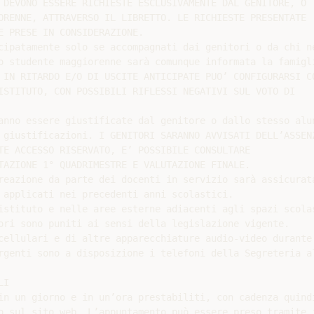
 DEVONO ESSERE RICHIESTE ESCLUSIVAMENTE DAL GENITORE, O

ORENNE, ATTRAVERSO IL LIBRETTO. LE RICHIESTE PRESENTATE

E PRESE IN CONSIDERAZIONE.

cipatamente solo se accompagnati dai genitori o da chi ne
o studente maggiorenne sarà comunque informata la famigli
 IN RITARDO E/O DI USCITE ANTICIPATE PUO’ CONFIGURARSI CO
ISTITUTO, CON POSSIBILI RIFLESSI NEGATIVI SUL VOTO DI

anno essere giustificate dal genitore o dallo stesso alun
 giustificazioni. I GENITORI SARANNO AVVISATI DELL’ASSENZ
TE ACCESSO RISERVATO, E’ POSSIBILE CONSULTARE

TAZIONE 1° QUADRIMESTRE E VALUTAZIONE FINALE.

reazione da parte dei docenti in servizio sarà assicurata
 applicati nei precedenti anni scolastici.

istituto e nelle aree esterne adiacenti agli spazi scolas
ori sono puniti ai sensi della legislazione vigente.

cellulari e di altre apparecchiature audio-video durante 
rgenti sono a disposizione i telefoni della Segreteria al
I

in un giorno e in un’ora prestabiliti, con cadenza quindi
o sul sito web. L’appuntamento può essere preso tramite i