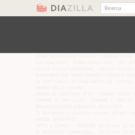
LICEO SCIENTIFICO STATALE “LORENZO MOSSA”

Via Campidano - 07026 OLBIA (OT) -Tel. 078
Codice scuola SSPS05000G - Codice fiscale 
MEMORANDUM SUL FUNZIONAMENTO GENERALE DELL
In riferimento al Regolamento di Istituto
ORARIO DELLE LEZIONI

ORARIO DI INGRESSO: 8.05 - ORARIO INIZIO L
TERMINE 4^ ORA:12,10 - TERMINE 5^ ORA:13,1
ORA RICEVIMENTO DIRIGENTE SCOLASTICO

Il Dirigente scolastico riceve, previo ap
ORARIO SEGRETERIA

TUTTI I GIORNI - GENITORI dalle ore 11,30
IL MERCOLEDI’ pomeriggio, dalle ore 15.00 