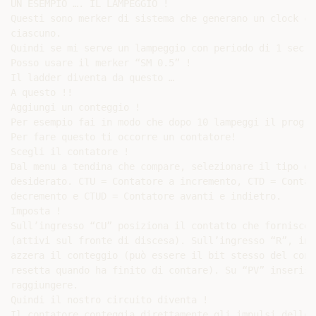
UN ESEMPIO …. IL LAMPEGGIO !

Questi sono merker di sistema che generano un clock co
ciascuno.

Quindi se mi serve un lampeggio con periodo di 1 sec.

Posso usare il merker “SM 0.5” !

Il ladder diventa da questo …

A questo !!

Aggiungi un conteggio !

Per esempio fai in modo che dopo 10 lampeggi il progra
Per fare questo ti occorre un contatore!

Scegli il contatore !

Dal menu a tendina che compare, selezionare il tipo di
desiderato. CTU = Contatore a incremento, CTD = Contato
decremento e CTUD = Contatore avanti e indietro.

Imposta !

Sull’ingresso “CU” posiziona il contatto che fornisce 
(attivi sul fronte di discesa). Sull’ingresso “R”, inv
azzera il conteggio (può essere il bit stesso del cont
resetta quando ha finito di contare). Su “PV” inserisc
raggiungere.

Quindi il nostro circuito diventa !

Il contatore conteggia direttamente gli impulsi dello 