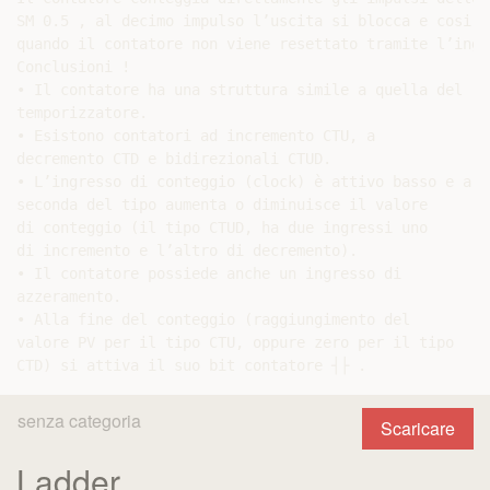
SM 0.5 , al decimo impulso l’uscita si blocca e cosi r
quando il contatore non viene resettato tramite l’ingr
Conclusioni !

• Il contatore ha una struttura simile a quella del

temporizzatore.

• Esistono contatori ad incremento CTU, a

decremento CTD e bidirezionali CTUD.

• L’ingresso di conteggio (clock) è attivo basso e a

seconda del tipo aumenta o diminuisce il valore

di conteggio (il tipo CTUD, ha due ingressi uno

di incremento e l’altro di decremento).

• Il contatore possiede anche un ingresso di

azzeramento.

• Alla fine del conteggio (raggiungimento del

valore PV per il tipo CTU, oppure zero per il tipo

senza categoria
Scaricare
Ladder