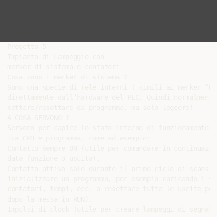
Progetto 5

Impianto di Lampeggio con

merker di sistema e contatori

Cosa sono i merker di sistema ?

Sono una specie di relè interni ( simili ai merker “M”
direttamente dall’hardware del PLC. Quindi normalmente
settare/resettare da programma, ma solo leggere!

A COSA SERVONO ?

Servono per capire lo stato interno di funzionamento d
tra CPU e programma, come ad esempio:

Contatto sempre ON (utile per comandare in continuazion
data funzione o uscita),

Contatto attivo solo durante il primo ciclo di scansio
inizializzare un programma, per esempio caricando i va
contatori, tempi, ecc. o resettare tutte le uscite per
dopo la messa in RUN).

Impulsi di clock (utile per creare lampeggi di segnala