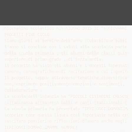
Giornalino scolastico n.9 GIUGNO 2015 IC “S.GIOVANNI B
PROGETTI FINE CICLO

Siamo giunti al termine dell’anno scolastico e tutti i
l’anno si conclude con i saluti alla scuola da parte d
della scuola primaria , gli alunni delle classi quinte
superiore di primo grado , di terza media.

Il progetto ha visto gli alunni e i docenti impegnati 
canore, coreografiche e di recitazione a cui i genitor
Il progetto, seppur attraverso tematiche diversificate
non, esprimere positivamente emozioni e sentimenti, re
collaborazione .

La scuola dell’infanzia ha “PICCOLI CITTADINI CRESCONO
cittadinanza attraverso balli e canti tradizionali tra
La scuola primaria ha presentato “IERI OGGI DOMANI…MAM
scoprire come questa figura così importante nella cres
suscitare pensieri e riflessioni d’amore anche negli ad
IERI OGGI DOMANI …MAMME SEMPRE!
