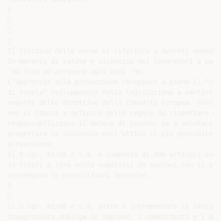
8







Il riordino delle norme si riferisce a decreti emanati
in materia di salute e sicurezza dei lavoratori a part
’50 fino ad arrivare agli anni ‘90.

L’approccio alla prevenzione recepisce a pieno il “conc
di tutela” sviluppatosi nella legislazione a partire d
seguito delle direttive della Comunità Europea. Tale a
non si limita a definire delle regole da rispettare e a
responsabilizzare il datore di lavoro, ma a valutare i
progettare la sicurezza nell’ottica il più possibile de
prevenzione.

Il D.lgs. 81/08 e s.m. è composto di 306 articoli sudd
13 Titoli a loro volta suddivisi in sezioni con 51 all
contengono le prescrizioni tecniche.

9



Il D.lgs. 81/08 e s.m. oltre a incrementare le sanzion
trasgressori;obbliga le imprese, i committenti e i dat