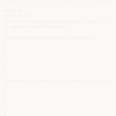
2

Modulo A

durata 28 ore

I corsisti in condizione di espletare al meglio il ruo
le seguenti attività ed azioni:



Scegliere le misure preventive e protettive















Predisporre le procedure di sicurezza per le varie atti











