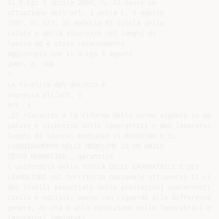
Il D.Lgs 9 aprile 2008, n. 81 nasce in

attuazione dell’art. 1 della L. 3 agosto

2007, n. 123, in materia di tutela della

salute e della sicurezza nei luoghi di

lavoro ed è stato recentemente

aggiornato con il D.Lgs 3 agosto

2009, n. 106

7

La finalità del decreto è

espressa all’art. 1

Art. 1

…Il riassetto e la riforma delle norme vigenti in mater
salute e sicurezza delle lavoratrici e dei lavoratori n
luoghi di lavoro, mediante il RIORDINO E IL

COORDINAMENTO DELLE MEDESIME IN UN UNICO

TESTO NORMATIVO ….garantire

l’uniformità della TUTELA DELLE LAVORATRICI E DEI

LAVORATORI sul territorio nazionale attraverso il rispe
dei livelli essenziali delle prestazioni concernenti i
civili e sociali, anche con riguardo alle differenze di
genere, di età e alla condizione delle lavoratrici e de
lavoratori immigrati.
