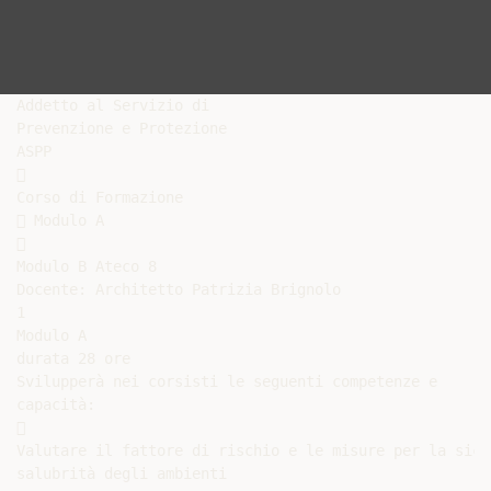
Addetto al Servizio di

Prevenzione e Protezione

ASPP



Corso di Formazione

 Modulo A



Modulo B Ateco 8

Docente: Architetto Patrizia Brignolo

1

Modulo A

durata 28 ore

Svilupperà nei corsisti le seguenti competenze e

capacità:



Valutare il fattore di rischio e le misure per la sicu
salubrità degli ambienti
