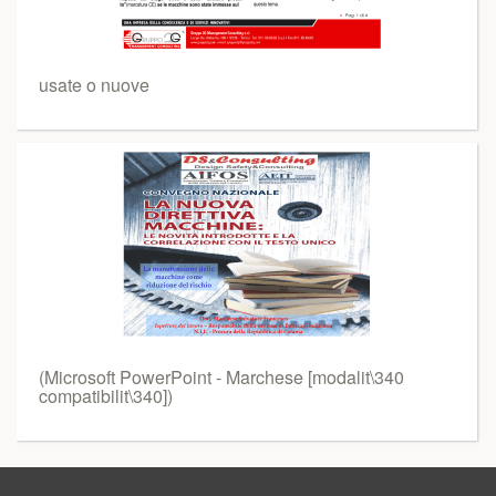
usate o nuove
(Microsoft PowerPoint - Marchese [modalit\340
compatibilit\340])