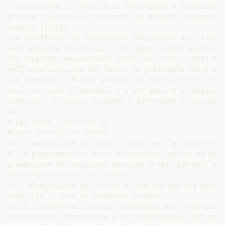
- organizzare il Servizio di Prevenzione e Protezione 
precise figure della sicurezza con definite responsabi
compiti (titolo I)

-ad effettuare una Valutazione complessiva del rischio
nell’ambiente (titolo II), nel rapporto uomo-macchina 
nel rapporto uomo-sostanze pericolose (titolo VIII,IX,X
nell’organizzazione del lavoro le principali fonti sor
-ad adottare le Misure generali di tutela (titolo I) p
essi non siano eliminabili e a per gestire il migliora
condizioni di lavoro formando e informando i lavoratori
10

D.Lgs 81/08 - Articolo 15

Misure generali di tutela

a) la valutazione di tutti i rischi per la salute e si
b) la programmazione della prevenzione, mirata ad un c
prevenzione le condizioni tecniche produttive dell’azi
dell’organizzazione del lavoro;

c) l’eliminazione dei rischi e, ove ciò non sia possib
acquisite in base al progresso tecnico;

d) il rispetto dei principi ergonomici nell’organizzaz
scelta delle attrezzature e nella definizione dei meto