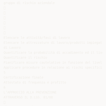
gruppo di rischio aziendale













Elencare le attività/fasi di lavoro

Elencare le attrezzature di lavoro/prodotti impiegati/
di Lavoro

Quantificare la probabilità di accadimento ed il livel
Quantificare il rischio

Pianificare misure cautelative in funzione del livello
Applicare procedure in relazione ai rischi specifici i
5

Certificazione finale

Attestato di frequenza e profitto

6

L’APPROCCIO ALLA PREVENZIONE

ATTRAVERSO IL D.LGS. 81/08


