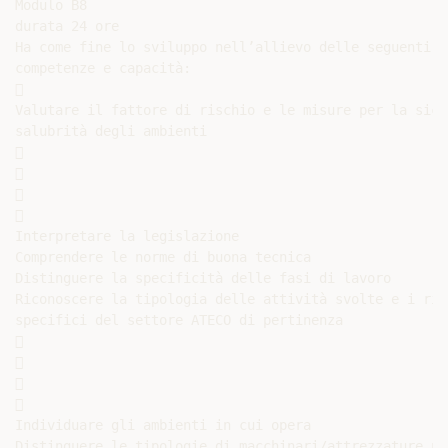
Modulo B8

durata 24 ore

Ha come fine lo sviluppo nell’allievo delle seguenti

competenze e capacità:



Valutare il fattore di rischio e le misure per la sicu
salubrità degli ambienti









Interpretare la legislazione

Comprendere le norme di buona tecnica

Distinguere la specificità delle fasi di lavoro

Riconoscere la tipologia delle attività svolte e i risc
specifici del settore ATECO di pertinenza









Individuare gli ambienti in cui opera

Distinguere le tipologie di macchinari/attrezzature ut