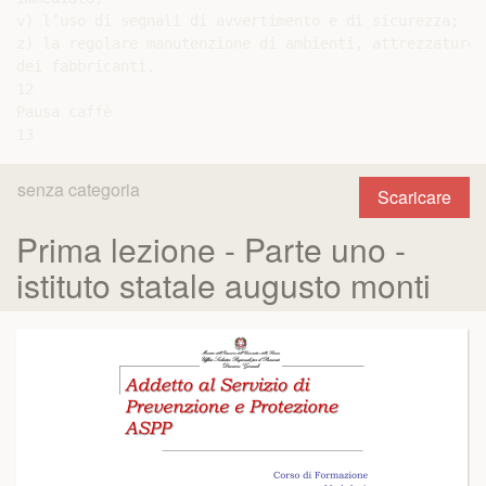
v) l’uso di segnali di avvertimento e di sicurezza;

z) la regolare manutenzione di ambienti, attrezzature,
dei fabbricanti.

12

Pausa caffè

senza categoria
Scaricare
Prima lezione - Parte uno -
istituto statale augusto monti