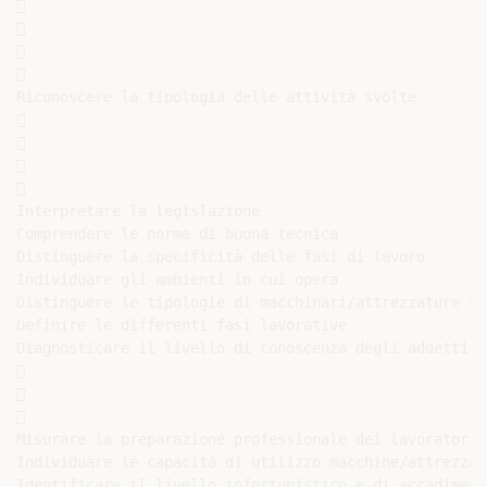








Riconoscere la tipologia delle attività svolte









Interpretare la legislazione

Comprendere le norme di buona tecnica

Distinguere la specificità delle fasi di lavoro

Individuare gli ambienti in cui opera

Distinguere le tipologie di macchinari/attrezzature ut
Definire le differenti fasi lavorative

Diagnosticare il livello di conoscenza degli addetti







Misurare la preparazione professionale dei lavoratori

Individuare le capacità di utilizzo macchine/attrezzatu
Identificare il livello infortunistico e di accadimento