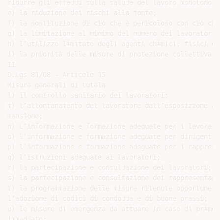
ridurre gli effetti sulla salute del lavoro monotono e
e) la riduzione dei rischi alla fonte;

f) la sostituzione di ciò che è pericoloso con ciò che
g) la limitazione al minimo del numero dei lavoratori 
h) l’utilizzo limitato degli agenti chimici, fisici e 
i) la priorità delle misure di protezione collettiva r
11

D.Lgs 81/08 - Articolo 15

Misure generali di tutela

l) il controllo sanitario dei lavoratori;

m) l’allontanamento del lavoratore dall’esposizione al
mansione;

n) L’informazione e formazione adeguate per i lavorator
o) l’informazione e formazione adeguate per dirigenti 
p) l’informazione e formazione adeguate per i rapprese
q) l’istruzioni adeguate ai lavoratori;

r) la partecipazione e consultazione dei lavoratori;

s) la partecipazione e consultazione dei rappresentant
t) la programmazione delle misure ritenute opportune p
l’adozione di codici di condotta e di buone prassi;

u) le misure di emergenza da attuare in caso di primo 
immediato;
