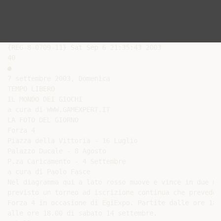
{REG-8-0709-11} Sat Sep 6 21:35:43 2003

40

●

7 settembre 2003, Domenica

TEMPO LIBERO

IL MONDO DEI GIOCHI

a cura di WWW.GAMEXPERT.IT

LA FOTO DEL GIORNO

Forza 4

Piazza della Vittoria - 16 Luglio

Palazzo Ducale - 8 Agosto

P.za Caricamento - 4 Settembre

a cura di Paolo Fasce

Nel diagramma qui a lato rosso muove e vince in due mos
previsto un torneo ad iscrizione continua che prevede 
Forza 4 in occasione di EgiExpo. Partite dalle ore 18.
alle ore 18.00 di sabato 14 settembre.
