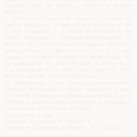
Digitale (sigla) 39. Azioni ... teatrali 41. Misurare 
VERTICALI

1. Particella riflessiva del discorso 2. Persona degna
regista italiano 4. Il Mago del più noto film di Judy 
6. Bari in macchina 7. In malora ed in Lorena 8. Respi
Pulita, senza tara 13. Eliminare definitivamente, canc
del sole 19. La fine del pareo 20.Maggior valore di un
parità ufficiale 21. Nel coro e nei tori 22. La spezia
rugiada 25. European Institute for Media (sigla) 26. L
più preziosi 32. Al centro del seme 33. Pianta da cui 
e in liquoreria 36. Le sorelle delle madri 37. Infra-R
mezzo al mare 40. L'inizio della trama

Nel diagramma qui a lato, bianco ha la possibilità di 
debolezza della pedina in g8 per conquistare l'angolo 
Se trovate la soluzione, provate a partecipare al torn
continua presso la Ludoteca Labyrinth in occasione di 
La soluzione della scorsa settimana

Le soluzioni di oggi

Soluzione al problema di Forza 4: G.
