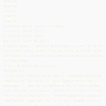
Othello

Othello

Othello

Othello

Scacchi

Soluzione della scorsa settimana

a cura di Paolo Fasce

a cura di Paolo Fasce

Due torri fatte di dolci

A Kuala Lumpur, capitale della Malesia, per le feste d
torre alta sette metri fatta di torte al caffé, ciocco
centimetri di diametro. Ne sono state utilizzate 128. 
IL CRUCIVERBA

a cura di Riccardo Scaringi

ORIZZONTALI

1.L'animale simbolo della pace 7. Spiaggia attrezzata 
negativa del discorso 12. Sono doppie nello zoo 13. Ve
decorare ... per la sua bellezza 16. Il Christopher fa
dell'anta 18. Oltretomba, aldilà 21. Office of Insular
televisivo e teatrale 23. Tendere qualcosa a qualcuno 
complimenti esagerati 28. Lo si dice quando si è in gr
luogo ristretto 34. La fine dell'oblio 35. Il Tse Tung