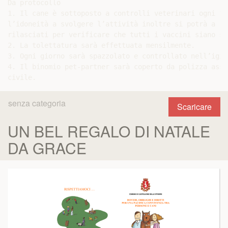
Da protocollo

1. Il cane è sottoposto a controlli veterinari ogni 15
l’idoneità a svolgere l’attività inoltre si potrà a ri
rilasciati per verificare che tutti i vaccini siano st
2. La tolettatura sarà effettuata mensilmente.

3. Ogni giorno sarà spazzolato e controllato nell’igie
4. Il binomio pet-partner sarà coperto da polizza assi
senza categoria
Scaricare
UN BEL REGALO DI NATALE
DA GRACE