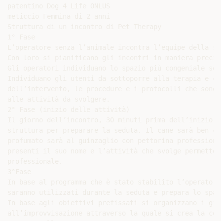
patentino Dog 4 Life ONLUS

meticcio Femmina di 2 anni

Struttura di un incontro di Pet Therapy

1° Fase

L’operatore senza l’animale incontra l’equipe della st
Con loro si pianificano gli incontri in maniera precis
Gli operatori individuano lo spazio più congeniale seg
Individuano gli utenti da sottoporre alla terapia e co
dell’intervento, le procedure e i protocolli che sono 
alle attività da svolgere.

2° Fase (inizio delle attività)

Il giorno dell’incontro, 30 minuti prima dell’inizio d
struttura per preparare la seduta. Il cane sarà ben cu
profumato sarà al guinzaglio con pettorina professiona
presenti il suo nome e l’attività che svolge permetten
professionale.

3°Fase

In base al programma che è stato stabilito l’operatore
saranno utilizzati durante la seduta e prepara lo spaz
In base agli obiettivi prefissati si organizzano i gio
all’improvvisazione attraverso la quale si crea la com