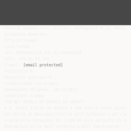
Presidi Ospedalieri: Bollate, Garbagnate M.se, Passiran
Direzione Generale

Ufficio Stampa

Luca Tafuni

Tel. 02994302128 Fax 02/994302078

Cell. 349.26.95.335

E-mail: 
[email protected]
Protocollo N

Fascicolo Generale N°:

Trasmissione via:e-mail:

Garbagnate Milanese, 28/12/2011

Comunicato stampa

“UN BEL REGALO DI NATALE DA GRACE”.

W.R. Grace Italia ha donato 1.500 euro e tanti giochi

all’Unità di Neuropsichiatria dell’Infanzia e dell’ado
Grazie alla donazione di 1.500,00 euro da parte di W.R
Neuropsichiatria dell’Infanzia e dell’Adolescenza - Ce