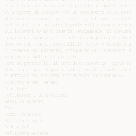
essere fonte di fobie vere e proprie o semplicemente p
Il progetto si svolgerà con un conduttore ed il propri
Verranno individuati gli utenti da sottoporre alla ter
indicatori di risultato; i protocolli saranno personal
Gli incontri avranno cadenza settimanale, il conduttor
compito di organizzare il setting adeguato per ottener
avranno una traccia prestabilita ma verrà lasciato anc
Al termine del progetto, attraverso gli indicatori di 
ragazzo coinvolto nel progetto.

Come da protocollo, il cane deve essere in regola con 
veterinari ogni 15 giorni oltre che alla toilettaura m
I DETTAGLI DEL PROGETTO PET THERAPY (DOG THERAPY)

Conduttore Pet-Therapy:

Cane Pet:

Collaboratori al progetto:

Servillo Roberto

Tyra

Cozza Francesco

Paciello Alfonso

Pedron Katia

Pellegatta Michela
