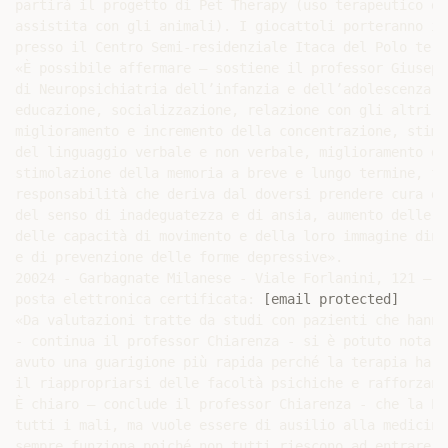
partirà il progetto di Pet Therapy (uso terapeutico de
assistita con gli animali). I giocattoli porteranno in
presso il Centro Semi-residenziale Itaca del Polo terr
«È possibile affermare – sostiene il professor Giusepp
di Neuropsichiatria dell’infanzia e dell’adolescenza -
educazione, socializzazione, relazione con gli altri, 
miglioramento e incremento della concentrazione, stimo
del linguaggio verbale e non verbale, miglioramento de
stimolazione della memoria a breve e lungo termine, fa
responsabilità che deriva dal doversi prendere cura di
del senso di inadeguatezza e di ansia, aumento delle c
delle capacità di movimento e della loro immagine dina
e di prevenzione delle forme depressive».

20024 - Garbagnate Milanese - Viale Forlanini, 121 – T
posta elettronica certificata: 
[email protected]
«Da valutazioni tratte da studi con pazienti che hanno
- continua il professor Chiarenza - si è potuto notare
avuto una guarigione più rapida perché la terapia ha a
il riappropriarsi delle facoltà psichiche e rafforzand
È chiaro – conclude il professor Chiarenza - che la Pe
tutti i mali, ma vuole essere di ausilio alla medicina
sempre funziona poiché non tutti riescono ad entrare i