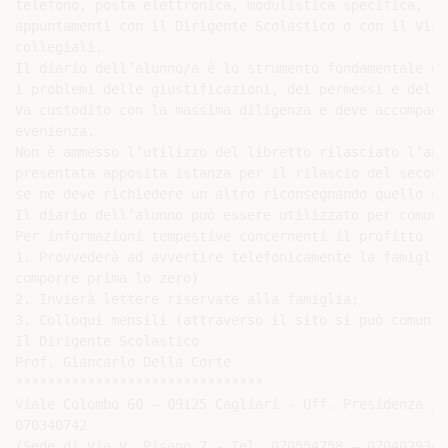
telefono, posta elettronica, modulistica specifica, ri
appuntamenti con il Dirigente Scolastico o con il Vica
collegiali.

Il diario dell’alunno/a è lo strumento fondamentale di
i problemi delle giustificazioni, dei permessi e delle
Va custodito con la massima diligenza e deve accompagn
evenienza.

Non è ammesso l’utilizzo del libretto rilasciato l’ann
presentata apposita istanza per il rilascio del second
se ne deve richiedere un altro riconsegnando quello ult
Il diario dell’alunno può essere utilizzato per comuni
Per informazioni tempestive concernenti il profitto sc
1. Provvederà ad avvertire telefonicamente la famiglia
comporre prima lo zero)

2. Invierà lettere riservate alla famiglia;

3. Colloqui mensili (attraverso il sito si può comunic
Il Dirigente Scolastico

Prof. Giancarlo Della Corte

*******************************

Viale Colombo 60 – 09125 Cagliari - Uff. Presidenza / 
070340742

(Sede di Via V. Pisano 7 - Tel. 070554758 – 070402934 