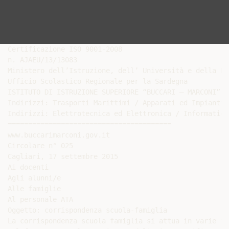
Certificazione ISO 9001-2008

n. AJAEU/13/13083

Ministero dell’Istruzione, dell’ Università e della Ric
Ufficio Scolastico Regionale per la Sardegna

ISTITUTO DI ISTRUZIONE SUPERIORE “BUCCARI – MARCONI”

Indirizzi: Trasporti Marittimi / Apparati ed Impianti 
Indirizzi: Elettrotecnica ed Elettronica / Informatica
========================================

www.buccarimarconi.gov.it

Circolare n° 025

Cagliari, 17 settembre 2015

Ai docenti

Agli alunni/e

Alle famiglie

Al personale ATA

Oggetto: corrispondenza scuola-famiglia

La corrispondenza scuola famiglia si attua in varie fo