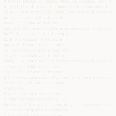
d Grande attesa, al Teatro Verdi di Brindisi, per «Il 
di Siviglia» di Gioachino Rossini, in scena domani alle
20.45. Primo titolo del cartellone lirico di quest'ann
un’intesa con la Provincia di

Lecce che segna un momento

centrale all’interno della programmazione. Il melodramm
buffo in due atti, per la regia

di Bruno Praticò, è la prima

opera italiana rimasta sempre

in repertorio e ancora oggi tra

le più rappresentate in tutto il

mondo. Sul podio dell’Orchestra Sinfonica di Lecce torn
il maestro Alberto Veronesi,

tra i più acclamati direttori

d’orchestra internazionali, mentre il Coro Lirico di L
rà diretto dal maestro Andrea

Crastolla.

Fra le opere più conosciute

e rappresentate di Rossini, «Il

Barbiere di Siviglia» è considerato universalmente il 
Il titolo originale è «Almaviva,

o sia l’inutile precauzione». Il
