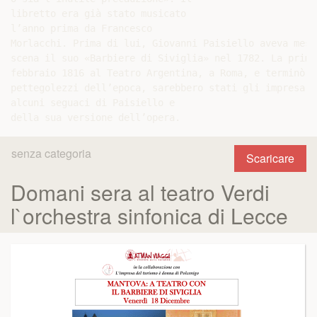
libretto era già stato musicato

l’anno prima da Francesco

Morlacchi. Prima di lui, Giovanni Paisiello aveva messo
scena il suo «Barbiere di Siviglia» nel 1782. La prima
febbraio 1816 al Teatro Argentina, a Roma, e terminò f
pettegolezzi dell’epoca, sarebbero stati gli impresari
alcuni seguaci di Paisiello e

senza categoria
Scaricare
Domani sera al teatro Verdi
l`orchestra sinfonica di Lecce