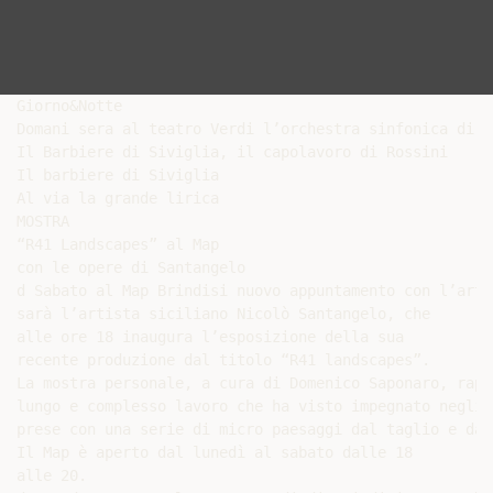
Giorno&Notte

Domani sera al teatro Verdi l’orchestra sinfonica di Le
Il Barbiere di Siviglia, il capolavoro di Rossini

Il barbiere di Siviglia

Al via la grande lirica

MOSTRA

“R41 Landscapes” al Map

con le opere di Santangelo

d Sabato al Map Brindisi nuovo appuntamento con l’arte
sarà l’artista siciliano Nicolò Santangelo, che

alle ore 18 inaugura l’esposizione della sua

recente produzione dal titolo “R41 landscapes”.

La mostra personale, a cura di Domenico Saponaro, rapp
lungo e complesso lavoro che ha visto impegnato negli 
prese con una serie di micro paesaggi dal taglio e dal
Il Map è aperto dal lunedì al sabato dalle 18

alle 20.
