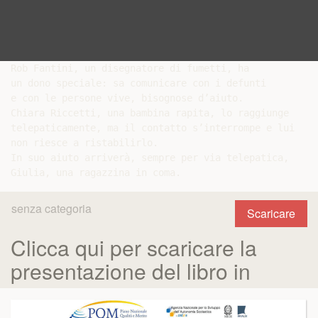
Rob Fantini, un disegnatore di fumetti, ha

un dono speciale: sa comunicare con i defunti

e con le persone vive, bisognose d’aiuto.

Chiara Riccetti, una bambina rapita, lo raggiunge

telepaticamente, ma il contatto s’interrompe e lui

non riesce a ristabilirlo.

In suo aiuto arriverà, sempre per via telepatica,

senza categoria
Scaricare
Clicca qui per scaricare la
presentazione del libro in