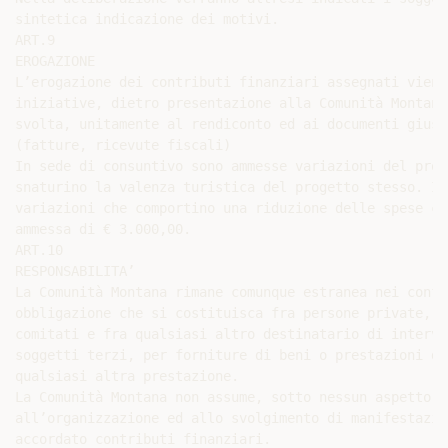
sintetica indicazione dei motivi.

ART.9

EROGAZIONE

L’erogazione dei contributi finanziari assegnati viene
iniziative, dietro presentazione alla Comunità Montana
svolta, unitamente al rendiconto ed ai documenti giust
(fatture, ricevute fiscali)

In sede di consuntivo sono ammesse variazioni del prog
snaturino la valenza turistica del progetto stesso. In
variazioni che comportino una riduzione delle spese co
ammessa di € 3.000,00.

ART.10

RESPONSABILITA’

La Comunità Montana rimane comunque estranea nei confr
obbligazione che si costituisca fra persone private, e
comitati e fra qualsiasi altro destinatario di interve
soggetti terzi, per forniture di beni o prestazioni di
qualsiasi altra prestazione.

La Comunità Montana non assume, sotto nessun aspetto, 
all’organizzazione ed allo svolgimento di manifestazio
accordato contributi finanziari.
