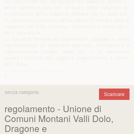
La concessione del patrocinio non comporta benefici fi
delle manifestazioni per le quali viene concesso; per 
l’intervento della Comunità Montana con le modalità st
Il patrocinio concesso dalla Comunità Montana deve ess
soggetto che l’ha ottenuto, attraverso i mezzi con i q
dell’iniziativa.

La Comuntià Montana può intervenire comunque a sostegn
manifestazioni di carattere sportivo, ricreativo o del
rappresentanza (targhe, coppe, ecc..). La concessione 
essere richiesta dai soggetti organizzatori e concessa
dell’Ente.

--------------------------

senza categoria
Scaricare
regolamento - Unione di
Comuni Montani Valli Dolo,
Dragone e