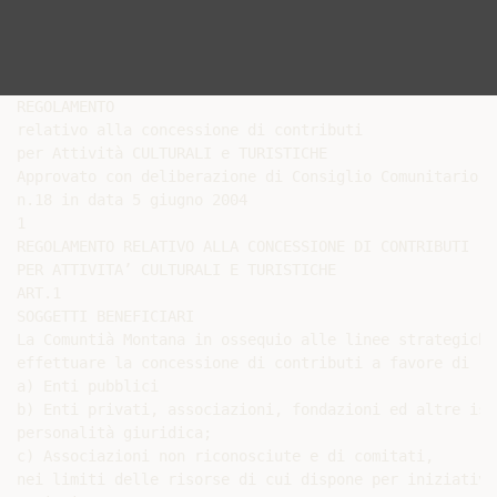
REGOLAMENTO

relativo alla concessione di contributi

per Attività CULTURALI e TURISTICHE

Approvato con deliberazione di Consiglio Comunitario

n.18 in data 5 giugno 2004

1

REGOLAMENTO RELATIVO ALLA CONCESSIONE DI CONTRIBUTI

PER ATTIVITA’ CULTURALI E TURISTICHE

ART.1

SOGGETTI BENEFICIARI

La Comuntià Montana in ossequio alle linee strategiche
effettuare la concessione di contributi a favore di :

a) Enti pubblici

b) Enti privati, associazioni, fondazioni ed altre ist
personalità giuridica;

c) Associazioni non riconosciute e di comitati,

nei limiti delle risorse di cui dispone per iniziative