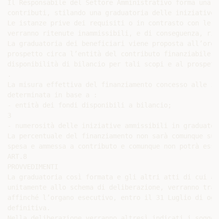
Il Responsabile del Settore Amministrativo forma una g
contributi, stilando una graduatoria delle iniziative 
Le istanze prive dei requisiti o in contrasto con le n
verranno ritenute inammissibili, e di conseguenza, rie
La graduatoria dei beneficiari viene proposta all’orga
prospetto circa l’entità del contributo finanziabile p
disponibilità di bilancio per tali scopi e al prospett
.

La misura effettiva del finanziamento concesso alle in
determinata in base a :

- entità dei fondi disponibili a bilancio;

3

- numerosità delle iniziative ammissibili in graduatori
La percentuale del finanziamento non sarà comunque sup
spesa e ammessa a contributo e comunque non potrà esse
ART.8

PROVVEDIMENTI

La graduatoria così formata e gli altri atti di cui al
unitamente allo schema di deliberazione, verranno tras
affinché l’organo esecutivo, entro il 31 Luglio di ogn
definitiva.

Nella deliberazione verranno altresì indicati i sogget