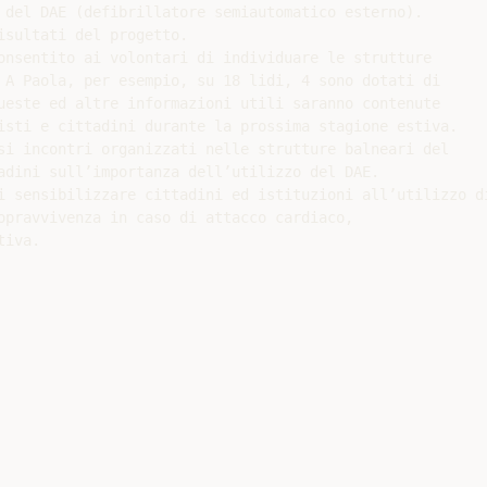
 del DAE (defibrillatore semiautomatico esterno).

sultati del progetto.

onsentito ai volontari di individuare le strutture

 A Paola, per esempio, su 18 lidi, 4 sono dotati di

ueste ed altre informazioni utili saranno contenute

isti e cittadini durante la prossima stagione estiva.

si incontri organizzati nelle strutture balneari del

adini sull’importanza dell’utilizzo del DAE.

i sensibilizzare cittadini ed istituzioni all’utilizzo di
opravvivenza in caso di attacco cardiaco,

iva.
