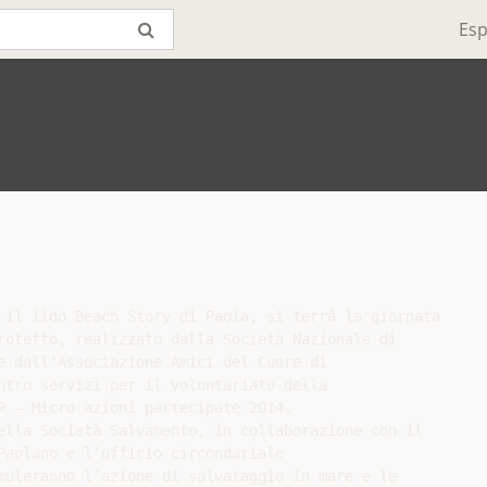
Esp
 il lido Beach Story di Paola, si terrà la giornata

rotetto, realizzato dalla Società Nazionale di

e dall’Associazione Amici del Cuore di

ntro servizi per il volontariato della

P – Micro azioni partecipate 2014.

ella Società Salvamento, in collaborazione con il

Paolano e l’ufficio circondariale

muleranno l’azione di salvataggio in mare e le
