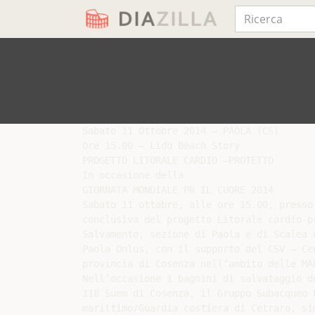
Sabato 11 Ottobre 2014 – PAOLA (CS)

Ore 15.00 – Lido Beach Story

PROGETTO LITORALE CARDIO –PROTETTO

In occasione della

GIORNATA MONDIALE PR IL CUORE 2014

Sabato 11 ottobre, alle ore 15.00, presso
conclusiva del progetto Litorale cardio-p
Salvamento, sezione di Paola e di Scalea 
Paola Onlus, con il supporto del CSV – Ce
provincia di Cosenza nell’ambito delle MA
Nell’occasione i bagnini di salvataggio d
118 Suem di Cosenza, il Gruppo Subacqueo 
marittimo/Guardia costiera di Cetraro, si