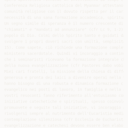
Conferenza Religiosa cattolica del Myanmar attestano l
comunità religiose con il dovuto rispetto per il caris
necessità di una sana formazione accademica, spiritual
Un segno simile di speranza è il numero crescente di v
"chiamati" e "mandati ad annunziare" (cfr Lc 9, 1-2) p
popolo di Dio. Colmi dello Spirito Santo e guidati dal
svolgere i propri doveri sacri con umiltà, semplicità 
15). Come sapete, ciò richiede una formazione completa
ministero sacerdotale. Quindi vi incoraggio a continua
che i seminaristi ricevano la formazione integrale che
della nuova evangelizzazione (cfr Pastores dabo vobis, 
Miei cari fratelli, la missione della Chiesa di diffon
generosa e pronta dei laici a divenire operai nella vi
hanno bisogno di una robusta e dinamica formazione cri
evangelico nei posti di lavoro, in famiglia e nella so
vostri resoconti fanno riferimento all'entusiasmo con 
iniziative catechetiche e spirituali, spesso coinvolge
promuovete e seguite tali iniziative, vi incoraggio a 
rivolgersi sempre al nutrimento dell'Eucaristia median
contemplazione silenziosa (cfr Ecclesia de Eucharistia
evangelizzazione e catechesi devono essere ben elabora