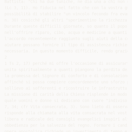
Battista: "Chi ha due tuniche, ne dia una a chi non ne
(Lc 3, 11). Ho fiducia nel fatto che con la vostra gui
possibilità di stabilire "un vincolo fecondo fra evang
n. 30) cosicché gli altri "sperimentino la ricchezza d
Durante queste difficili giornate, so quanto il popolo
nell'offrire riparo, cibo, acqua e medicine a quanti s
l'accordo recentemente raggiunto sugli aiuti della com
aiutare possano fornire il tipo di assistenza richiest
necessaria. In questo momento difficile, rendo grazie 
2

1 Ts 2, 17) perché mi offre l'occasione di assicurarvi
unita spiritualmente a quanti piangono la perdita dei 
la promessa del Signore di conforto e di consolazione 
affinché si possa compiere concordemente uno sforzo pe
sollievo ai sofferenti e ricostruire le infrastrutture
La missione di carità della Chiesa risplende in modo p
quale uomini e donne si dedicano con cuore "indiviso" 
7, 34; cfr Vita consecrata, 3). Sono lieto di osservar
risponde alla chiamata alla vita consacrata nel vostro
libera e radicale dei consigli evangelici inspiri altr
obbedienza per la salvezza del regno. Formare i candid
opera apostolica richiede un investimento di tempo e d