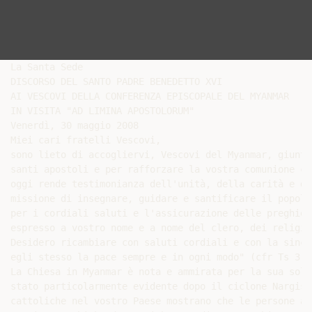
La Santa Sede

DISCORSO DEL SANTO PADRE BENEDETTO XVI

AI VESCOVI DELLA CONFERENZA EPISCOPALE DEL MYANMAR

IN VISITA "AD LIMINA APOSTOLORUM"

Venerdì, 30 maggio 2008

Miei cari fratelli Vescovi,

sono lieto di accogliervi, Vescovi del Myanmar, giunti
santi apostoli e per rafforzare la vostra comunione co
oggi rende testimonianza dell'unità, della carità e de
missione di insegnare, guidare e santificare il popolo
per i cordiali saluti e l'assicurazione delle preghier
espresso a vostro nome e a nome del clero, dei religio
Desidero ricambiare con saluti cordiali e con la since
egli stesso la pace sempre e in ogni modo" (cfr Ts 3, 1
La Chiesa in Myanmar è nota e ammirata per la sua soli
stato particolarmente evidente dopo il ciclone Nargis.
cattoliche nel vostro Paese mostrano che le persone a 