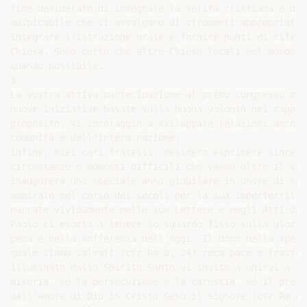
fine desiderato di insegnare la verità cristiana e di 
auspicabile che si avvalgano di strumenti appropriati 
integrare l'istruzione orale e fornire punti di riferi
Chiesa. Sono certo che altre Chiese locali nel mondo f
quando possibile.

3

La vostra attiva partecipazione al primo congresso mis
nuove iniziative basate sulla buona volontà nei rappor
proposito, vi incoraggio a sviluppare relazioni ancora
comunità e dell'intera nazione.

Infine, miei cari fratelli, desidero esprimere sincera
circostanze e momenti difficili che vanno oltre il vos
inaugurerà uno speciale anno giubilare in onore di san
ammirato nel corso dei secoli per la sua imperterrita 
narrate vividamente nelle sue Lettere e negli Atti deg
Paolo ci esorta a tenere lo sguardo fisso sulla gloria
pena e nella sofferenza dell'oggi. Il dono della spera
quale siamo salvati (cfr Rm 8, 24) reca pace e trasfor
Illuminato dallo Spirito Santo vi invito a unirvi a sa
miseria, né la persecuzione o la carestia, né il prese
dall'amore di Dio in Cristo Gesù il Signore (cfr Rm 8,