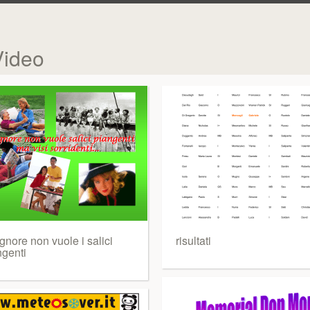
Video
ignore non vuole i salici
risultati
ngenti