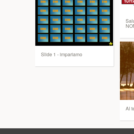
Sal
NON
Slide 1 - impariamo
Al t