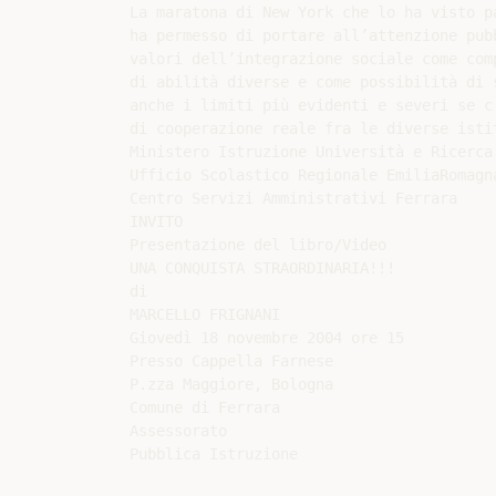
La maratona di New York che lo ha visto pa
ha permesso di portare all’attenzione pubb
valori dell’integrazione sociale come comp
di abilità diverse e come possibilità di s
anche i limiti più evidenti e severi se c’
di cooperazione reale fra le diverse istit
Ministero Istruzione Università e Ricerca

Ufficio Scolastico Regionale EmiliaRomagna
Centro Servizi Amministrativi Ferrara

INVITO

Presentazione del libro/Video

UNA CONQUISTA STRAORDINARIA!!!

di

MARCELLO FRIGNANI

Giovedì 18 novembre 2004 ore 15

Presso Cappella Farnese

P.zza Maggiore, Bologna

Comune di Ferrara

Assessorato
