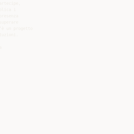
rtecipe,

lica i

resenza

uperare

è un progetto

uzioni.


