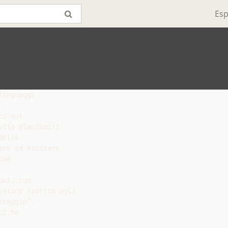
Esp
inguaggi

.

a sul

ita plausibili

elle

re ed esistere

se

ci, con

sione teorica agli

raggio”,

i ha
