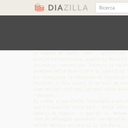
Le ragioni di questo libro : narrare con l
diversi un’esperienza, quella di Marcello 
Una storia concreta per favorire la ricerc
problema della diversità e su ipotesi di v
per dimostrare la necessità di liberarsi d
etichette e fare valere il diritto ad esse
come molteplicità nell’unicità senza danno
riduzioni..

Un evento e una storia raccontata a più vo
stili e punti di vista vari : dalla rifles
appunti di viaggio, al diario, al “metamet
fino al messaggio personale che Marcello c
voluto mandare attraverso il suo Bliss.
