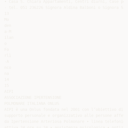
• Casa S. Chiara Appartamenti, Centri diurni, Case per 
- tel. 051 236226 Signora Aldina Balboni o Signora Sil
13

Mo

den

a-M

ilan

o

Fo

rlì

-A

nco

na

14

15

AIPI

ASSOCIAZIONE IPERTENSIONE

POLMONARE ITALIANA ONLUS

AIPI è una Onlus fondata nel 2001 con l’obiettivo di da
supporto personale e organizzativo alle persone affette
da Ipertensione Arteriosa Polmonare • linea telefonica

attiva 24 ore su 24 • assistenza psicologica • notiziar