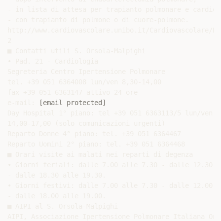
- in lista di attesa per trapianto polmonare e cardiop
- con trapianto di polmone o di cuore-polmone.

http://www.cardiovascolare.unibo.it/Cardiovascolare/Ri
2

■ Contatti utili S. Orsola-Malpighi

• Pad. 21 - Cardiologia

Segreteria Centro Ipertensione Polmonare

tel. +39 051 6364008 lun/ven 8,30-14,00

fax +39 051 6363147 attivo 24 ore

e-mail: 
[email protected]
Day Hospital 1° piano: tel +39 051 6363113/5 lun/ven

14,00-17,00 (solo comunicazioni urgenti)

Reparto Donne 4° piano: tel. +39 051 6364467

Reparto Uomini 2° piano: tel. +39 051 6364468

■ Orari visite ai malati nei reparti di degenza

• Giorni feriali: dalle 7.00 alle 7.30 - dalle 12.30 a
- dalle 18.30 alle 19.30.

• Giorni festivi: dalle 7.00 alle 7.30 - dalle 12.00 a
- dalle 18.00 alle 19.00.

■ AIPI al S. Orsola-Malpighi

AIPI, Associazione Ipertensione Polmonare Italiana Onlu