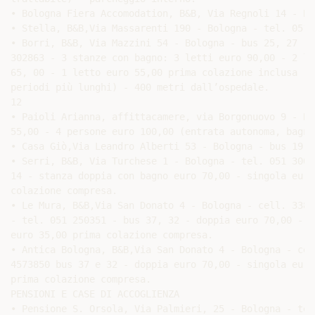
• Stella, B&B,Via Massarenti 190 - Bologna - tel. 051 
• Borri, B&B, Via Mazzini 54 - Bologna - bus 25, 27 - 
302863 - 3 stanze con bagno: 3 letti euro 90,00 - 2 le
65, 00 - 1 letto euro 55,00 prima colazione inclusa (s
periodi più lunghi) - 400 metri dall’ospedale.

12

• Paioli Arianna, affittacamere, via Borgonuovo 9 - Bo
55,00 - 4 persone euro 100,00 (entrata autonoma, bagno
• Casa Giò,Via Leandro Alberti 53 - Bologna - bus 19, 
• Serri, B&B, Via Turchese 1 - Bologna - tel. 051 3005
14 - stanza doppia con bagno euro 70,00 - singola euro 
colazione compresa.

• Le Mura, B&B,Via San Donato 4 - Bologna - cell. 338 8
- tel. 051 250351 - bus 37, 32 - doppia euro 70,00 - si
euro 35,00 prima colazione compresa.

• Antica Bologna, B&B,Via San Donato 4 - Bologna - cell
4573850 bus 37 e 32 - doppia euro 70,00 - singola euro 
prima colazione compresa.

PENSIONI E CASE DI ACCOGLIENZA

• Pensione S. Orsola, Via Palmieri, 25 - Bologna - tel.