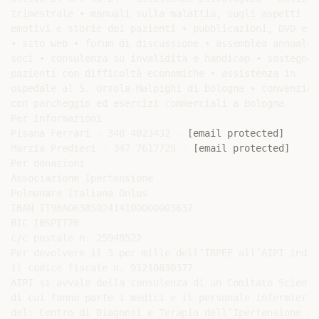
trimestrale • manuali sulla malattia, sugli aspetti

emotivi e storie dei pazienti • pubblicazioni, DVD e CD
• sito web • forum di discussione • assemblea annuale d
soci • consulenza su invalidità e handicap • sostegno a
pazienti con difficoltà economiche • assistenza in

ospedale al S. Orsola-Malpighi di Bologna • convenzioni
con parcheggio ed esercizi commerciali a Bologna

Per informazioni

Pisana Ferrari - 348 4023432 - 
[email protected]
Marzia Predieri - 347 7617728 - 
[email protected]
Per donazioni

Associazione Ipertensione

Polmonare Italiana Onlus

IBAN IT98A0638502414100000003637

BIC IBSPIT2B

c/c postale n. 25948522

Per devolvere il 5 per mille dell’IRPEF all’AIPI indica
il codice fiscale n. 91210830377

AIPI si avvale della consulenza di un Comitato Scientif
di cui fanno parte i medici e il personale infermierist
del: Centro di Diagnosi e Terapia dell’Ipertensione Ar