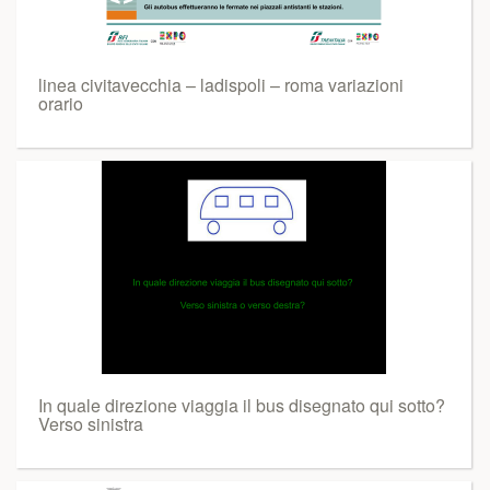
linea civitavecchia – ladispoli – roma variazioni
orario
In quale direzione viaggia il bus disegnato qui sotto?
Verso sinistra