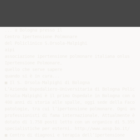
... a Bologna presso il

Centro Ipertensione Polmonare

del Policlinico S.Orsola-Malpighi

aipi

associazione ipertensione polmonare italiana onlus

Ipertensione Polmonare,

quello che serve sapere

quando si è in cura...

■ Il S. Orsola-Malpighi di Bologna

L’Azienda Ospedaliero-Universitaria di Bologna Policlin
Orsola-Malpighi è il primo Ospedale in Bologna con oltr
400 anni di storia alle spalle, oggi sede della Facolt
patologie, tra cui l’ipertensione polmonare. Ogni anno
professionisti di fama internazionale. Attualmente è o
dotato di 1.758 posti letto con un organico di 5.355 d
specialistiche per esterni. http://www.aosp.bo.it/

■ Centro di diagnosi e terapia dell’ipertensione
