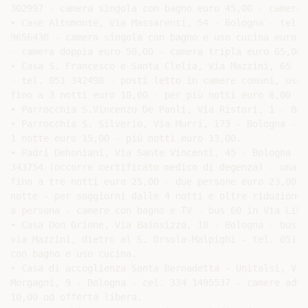
302997 - camera singola con bagno euro 45,00 - camera 
• Case Altomonte, Via Massarenti, 54 - Bologna - tel. 3
9656430 - camera singola con bagno e uso cucina euro 35
- camera doppia euro 50,00 - camera tripla euro 65,00.

• Casa S. Francesco e Santa Clelia, Via Mazzini, 65 - B
- tel. 051 342498 - posti letto in camere comuni, uso c
fino a 3 notti euro 10,00 - per più notti euro 8,00 - 
• Parrocchia S.Vincenzo De Paoli, Via Ristori, 1 - Bol
• Parrocchia S. Silverio, Via Murri, 173 - Bologna - b
1 notte euro 15,00 - più notti euro 13,00.

• Padri Dehoniani, Via Sante Vincenti, 45 - Bologna - 
343754 (occorre certificato medico di degenza) - una pe
fino a tre notti euro 25,00 - due persone euro 23,00 -
notte - per soggiorni dalle 4 notti e oltre riduzione 
a persona - camere con bagno e TV - bus 60 in Via Libia
• Casa Don Orione, Via Bainsizza, 18 - Bologna - bus 19
via Mazzini, dietro al S. Orsola-Malpighi - tel. 051 6
con bagno e uso cucina.

• Casa di accoglienza Santa Bernadetta - Unitalsi, Via

Morgagni, 9 - Bologna - cel. 334 1495537 - camere adult
10,00 od offerta libera.
