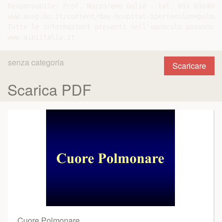
Responsabile: Prof. Nazzareno Galiè - tel. 051 6364008
www.aosp.bo.it/content/day-hospital-ipertensionepolmon
Tutte le informazioni presenti nell’opuscolo possono s
senza categoria
Scaricare
Scarica PDF
Cuore Polmonare