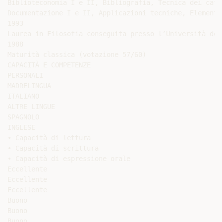
Biblioteconomia I e II, Bibliografia, Tecnica dei cata
Documentazione I e II, Applicazioni tecniche, Elementi
1993

Laurea in Filosofia conseguita presso l’Università deg
1988

Maturità classica (votazione 57/60)

CAPACITÀ E COMPETENZE

PERSONALI

MADRELINGUA

ITALIANO

ALTRE LINGUE

SPAGNOLO

INGLESE

• Capacità di lettura

• Capacità di scrittura

• Capacità di espressione orale

Eccellente

Eccellente

Eccellente

Buono

Buono

Buono
