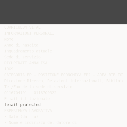
CURRICULUM VITAE

INFORMAZIONI PERSONALI

Nome

Anno di nascita

Inquadramento attuale

Sede di servizio

RICUPERATI ANNALISA

1969

CATEGORIA EP – POSIZIONE ECONOMICA EP2 – AREA BIBLIOTEC
Direzione Ricerca, Relazioni internazionali, Bibliotec
Tel/Fax della sede di servizio

0116704191 - 0116709522

[email protected]
ESPERIENZA LAVORATIVA

• Date (da – a)

• Nome e indirizzo del datore di
