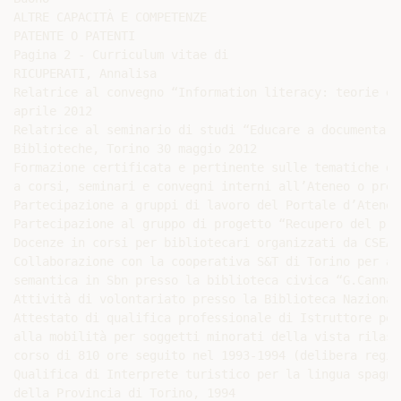
ALTRE CAPACITÀ E COMPETENZE

PATENTE O PATENTI

Pagina 2 - Curriculum vitae di

RICUPERATI, Annalisa

Relatrice al convegno “Information literacy: teorie e 
aprile 2012

Relatrice al seminario di studi “Educare a documentars
Biblioteche, Torino 30 maggio 2012

Formazione certificata e pertinente sulle tematiche de
a corsi, seminari e convegni interni all’Ateneo o pres
Partecipazione a gruppi di lavoro del Portale d’Ateneo 
Partecipazione al gruppo di progetto “Recupero del pre
Docenze in corsi per bibliotecari organizzati da CSEA-
Collaborazione con la cooperativa S&T di Torino per at
semantica in Sbn presso la biblioteca civica “G.Canna”
Attività di volontariato presso la Biblioteca Nazional
Attestato di qualifica professionale di Istruttore per
alla mobilità per soggetti minorati della vista rilasc
corso di 810 ore seguito nel 1993-1994 (delibera regio
Qualifica di Interprete turistico per la lingua spagno
della Provincia di Torino, 1994
