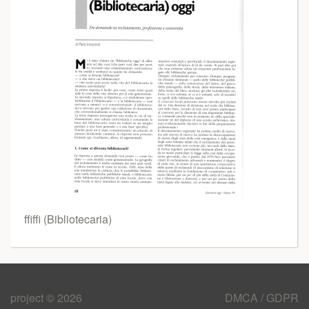
ffiffi (Bibliotecaria)
project © 2026
DMCA / GDPR