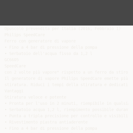
Opuscolo prevendita per Italia (2016, Febbraio 1)

Philips SpeedCare

Ferro con generatore di vapore

• Fino a 4 bar di pressione della pompa

• Serbatoio dell'acqua fisso da 1,2 l

GC6605

SpeedCare

con 2 volte più vapore* rispetto a un ferro da stiro a
Il generatore di vapore Philips SpeedCare emette più v
stiratura. Riduci i tempi della stiratura e dedicati a
Vantaggi

Stiratura veloce e potente

• Pronta per l'uso in 2 minuti, riempibile in qualsias
• Serbatoio acqua 1,2 l, riempimento possibile durante
• Punta a tripla precisione per controllo e visibilità
• Rivestimento piastra antiaderente

• Fino a 4 bar di pressione della pompa
