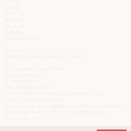
1,1 Kg

2,6 Kg

40,40 cm

26,40 cm

30,30 cm

3,89 Kg

18710103676123

1

Servizio

Garanzia internazionale di 2 anni

Sì

Dati soggetti a modifiche

2016, Febbraio 1

Version: 8.0.1

EAN: 08710103676126

© 2016 Koninklijke Philips Electronics N.V.

Tutti i diritti riservati.

Le specifiche sono soggette a modifica senza previa no
Electronics N.V. or their respective owners.
