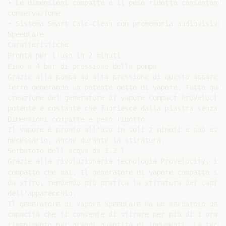
• Le dimensioni compatte e il peso ridotto consentono 
conservazione

• Sistema Smart Calc-Clean con promemoria audiovisivo

SpeedCare

Caratteristiche

Pronta per l'uso in 2 minuti

Fino a 4 bar di pressione della pompa

Grazie alla pompa ad alta pressione di questo apparecc
ferro generando un potente getto di vapore. Tutto ques
creazione del generatore di vapore Compact ProVelocity
potente e costante che fuoriesce dalla piastra senza c
Dimensioni compatte e peso ridotto

Il vapore è pronto all'uso in soli 2 minuti e può esse
necessario, anche durante la stiratura.

Serbatoio dell'acqua da 1,2 l

Grazie alla rivoluzionaria tecnologia ProVelocity, il 
compatto che mai. Il generatore di vapore compatto si 
da stiro, rendendo più pratica la stiratura dei capi e
dell'apparecchio.

Il generatore di vapore SpeedCare ha un serbatoio dell
capacità che ti consente di stirare per più di 1 ora, 
riempimento per grandi quantità di indumenti. La tecno