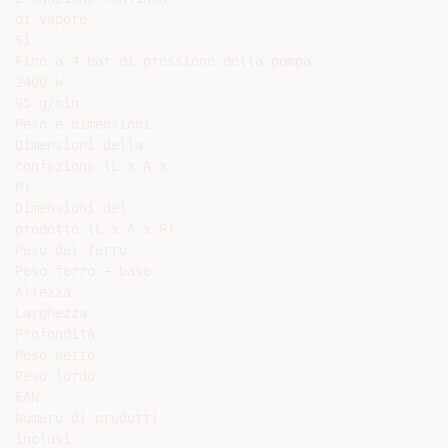
di vapore

Sì

Fino a 4 bar di pressione della pompa

2400 W

95 g/min

Peso e dimensioni

Dimensioni della

confezione (L x A x

P)

Dimensioni del

prodotto (L x A x P)

Peso del ferro

Peso ferro + base

Altezza

Larghezza

Profondità

Peso netto

Peso lordo

EAN

Numero di prodotti

inclusi
