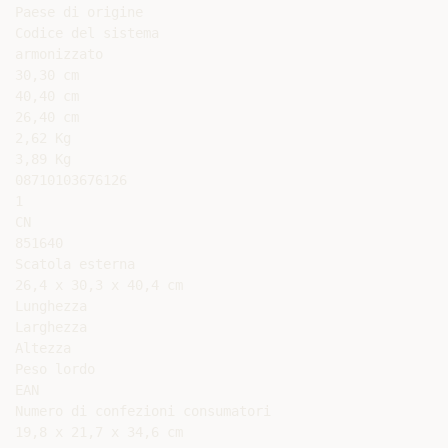
Paese di origine

Codice del sistema

armonizzato

30,30 cm

40,40 cm

26,40 cm

2,62 Kg

3,89 Kg

08710103676126

1

CN

851640

Scatola esterna

26,4 x 30,3 x 40,4 cm

Lunghezza

Larghezza

Altezza

Peso lordo

EAN

Numero di confezioni consumatori

19,8 x 21,7 x 34,6 cm
