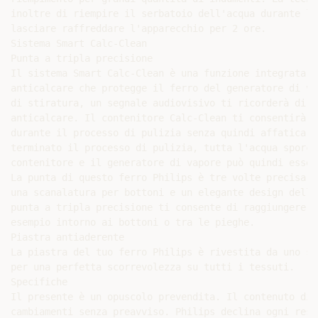
inoltre di riempire il serbatoio dell'acqua durante la
lasciare raffreddare l'apparecchio per 2 ore.

Sistema Smart Calc-Clean

Punta a tripla precisione

Il sistema Smart Calc-Clean è una funzione integrata d
anticalcare che protegge il ferro del generatore di va
di stiratura, un segnale audiovisivo ti ricorderà di e
anticalcare. Il contenitore Calc-Clean ti consentirà d
durante il processo di pulizia senza quindi affaticare
terminato il processo di pulizia, tutta l'acqua sporca
contenitore e il generatore di vapore può quindi esser
La punta di questo ferro Philips è tre volte precisa: 
una scanalatura per bottoni e un elegante design della
punta a tripla precisione ti consente di raggiungere a
esempio intorno ai bottoni o tra le pieghe.

Piastra antiaderente

La piastra del tuo ferro Philips è rivestita da uno st
per una perfetta scorrevolezza su tutti i tessuti.

Specifiche

Il presente è un opuscolo prevendita. Il contenuto di 
cambiamenti senza preavviso. Philips declina ogni resp