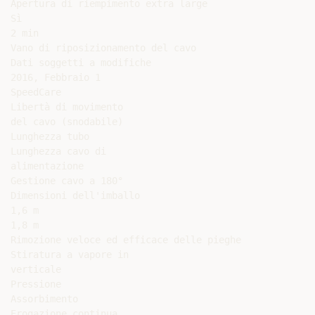
Apertura di riempimento extra large

Sì

2 min

Vano di riposizionamento del cavo

Dati soggetti a modifiche

2016, Febbraio 1

SpeedCare

Libertà di movimento

del cavo (snodabile)

Lunghezza tubo

Lunghezza cavo di

alimentazione

Gestione cavo a 180°

Dimensioni dell'imballo

1,6 m

1,8 m

Rimozione veloce ed efficace delle pieghe

Stiratura a vapore in

verticale

Pressione

Assorbimento

Erogazione continua
