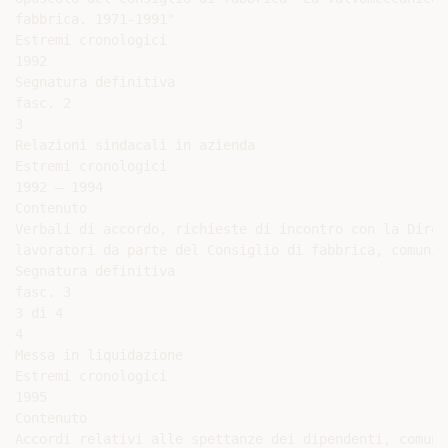
fabbrica. 1971-1991"

Estremi cronologici

1992

Segnatura definitiva

fasc. 2

3

Relazioni sindacali in azienda

Estremi cronologici

1992 – 1994

Contenuto

Verbali di accordo, richieste di incontro con la Direz
lavoratori da parte del Consiglio di fabbrica, comunic
Segnatura definitiva

fasc. 3

3 di 4

4

Messa in liquidazione

Estremi cronologici

1995

Contenuto

Accordi relativi alle spettanze dei dipendenti, comuni