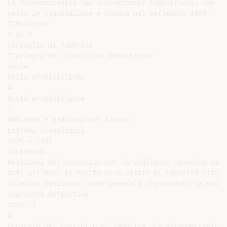
La Valvomeccanica Spa rubinetterie industriali, con st
messa in liquidazione e chiusa nel settembre 1995.

Titolario1

2 di 4

Consiglio di fabbrica

Tipologia del livello di descrizione

serie

Unità archivistiche

4

Unità archivistiche

1

Ambiente e medicina del lavoro

Estremi cronologici

1976 – 1992

Contenuto

Relazioni del Consorzio per la vigilanza igienico-sani
dati all'USSL in merito alle visite di idoneità effett
igienico-sanitaria; note generali riguardanti la salut
Segnatura definitiva

fasc. 1

2

Opuscolo del Consiglio di fabbrica "La Valvomeccanica.