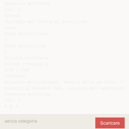
Segnatura definitiva

fasc. 4

Azienda

Tipologia del livello di descrizione

serie

Unità archivistiche

1

Unità archivistica

5

Attività societaria

Estremi cronologici

1979 – 1986

Contenuto

Relazione della Datapool 'Analisi della gestione' (197
bilancio al dicembre 1985, relazione dell'amministrato
Segnatura definitiva

fasc. 5

senza categoria
Scaricare