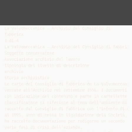
La Valvomeccanica - Archivio del Consiglio di

fabbrica

1 di 4

La Valvomeccanica - Archivio del Consiglio di fabbrica

Soggetto conservatore

Associazione archivio del lavoro

Tipologia del livello di descrizione

archivio

Storia archivistica

Le carte del Consiglio di fabbrica de La Valvomeccanic
versate all'Archivio nel settembre 1996. I documenti, 
con indicazione del contenuto e parte in cartellette, 
classificatore si riferisce al tema dell'ambiente di l
raccolto dal Consiglio di fabbrica con l'intento di do
al 1995, anno di messa in liquidazione dela Società. I
ha raccolto documentazione per redigerne un secondo (m
varie fasi di crisi dell'azienda.
