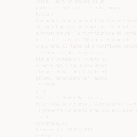
Udine, ladri in azione in un

panificio: vetrina distrutta, magro

bottino

Non hanno rubato nessun tipo strumentazion
si sono limitati ad asportare le monetine 
automatiche per la distribuzione di caffè 
bottino è stato di 200 euro. Secondo le ri
inquirenti il fatto si è verificato attor
le elemosine dei Francescani

Lignano Sabbiadoro, rubate sei

scimmie dallo zoo Punta Verde

Giovane donna ruba 8 latte di

pelati, denunciata per rapina

-3146999

G +1

Servizi di Media Monitoring

http://www.udinetoday.it/cronaca/furto-un
Il presente documento è ad uso esclusivo d
furto

udinetoday.it

Notizia del: 23/07/2014

Foglio: 2/2
