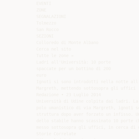
EVENTI

ZONE

SEGNALAZIONI

Tolmezzo

San Rocco

SEZIONI

Colloredo di Monte Albano

Cerca nel sito

Tutte le zone »

Ladri all'Università: 10 porte

spaccate per un bottino di 200

euro

Ignoti si sono introdotti nella notte all
Margreth, mettendo sottosopra gli uffici

Redazione ∙ 23 Luglio 2014

Università di Udine colpita dai ladri. La 
polo umanistico di via Margreth, ignoti so
struttura dopo aver forzato un infisso. Un
dello stabile hanno scassinato 10 porte ch
messo sottosopra gli uffici, in cerca di 
Storie Correlate
