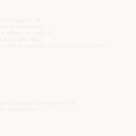
e o computer, ma

delle macchinette

e bibite. In tutto il

costruzioni degli

no alle 3. Ladri in azione in chiesa: rubate

iversita-udine-via-margreth.html

el committente.
