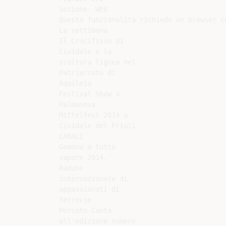
Sezione: WEB

Questa funzionalità richiede un browser c
La settimana

Il Crocifisso di

Cividale e la

scultura lignea nel

Patriarcato di

Aquileia

Festival Show a

Palmanova

Mittelfest 2014 a

Cividale del Friuli

CANALI

Gemona a tutto

vapore 2014.

Raduno

internazionale di

appassionati di

ferrovie

Percoto Canta

all'edizione numero
