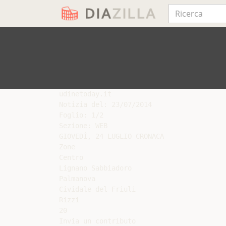
udinetoday.it

Notizia del: 23/07/2014

Foglio: 1/2

Sezione: WEB

GIOVEDÌ, 24 LUGLIO CRONACA

Zone

Centro

Lignano Sabbiadoro

Palmanova

Cividale del Friuli

Rizzi

20

Invia un contributo
