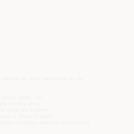
'interno del polo umanistico di via

scorsa notte, nel

no entrati nella

a volta all’interno

iuse a chiave e hanno

denaro contante. Annuncio promozionale
