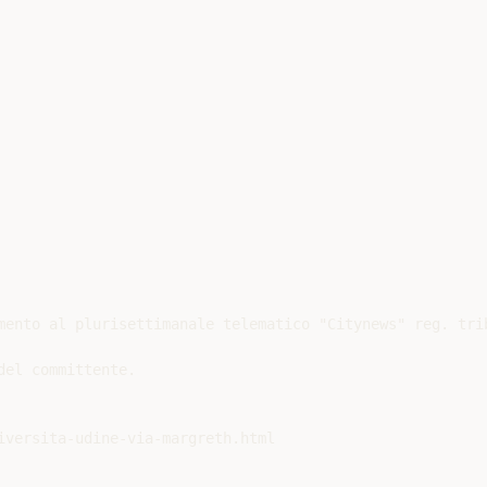
mento al plurisettimanale telematico "Citynews" reg. trib
el committente.
