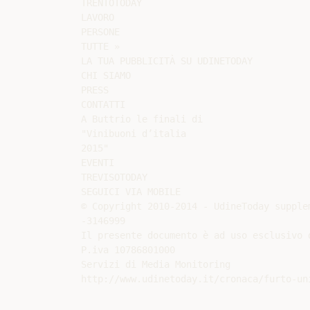
TRENTOTODAY

LAVORO

PERSONE

TUTTE »

LA TUA PUBBLICITÀ SU UDINETODAY

CHI SIAMO

PRESS

CONTATTI

A Buttrio le finali di

"Vinibuoni d’italia

2015"

EVENTI

TREVISOTODAY

SEGUICI VIA MOBILE

© Copyright 2010-2014 - UdineToday supple
-3146999

Il presente documento è ad uso esclusivo d
P.iva 10786801000

Servizi di Media Monitoring
