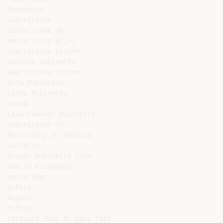
Manometro

Guarnizione

Guarnizione OR

Molla (Filo Ø2,4)

Guarnizione Viton®

Valvola Rubinetto

Guarnizione Viton®

Asta Rubinetto

Corpo Rubinetto

Spina

Leva Comando Rubinetto

Guarnizione OR

Raccordo p.g. Mandata

Galletto

Gruppo Rubinetto Leva

Gancio Fissaggio

Valve Seat

O-Ring

Nipple

O-Ring

Straight Hose By-pass Tail
