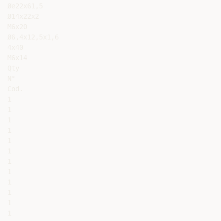
Øe22x61,5

Ø14x22x2

M6x20

Ø6,4x12,5x1,6

4x40

M6x14

Qty

N°

Cod.

1

1

1

1

1

1

1

1

1

1

1

1
