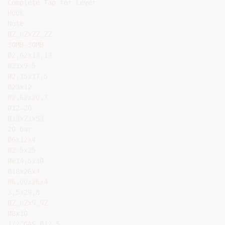
Complete Tap for Lever

Hook

Note

Ø2,62x22,22

30MB-30MB

Ø2,62x17,13

Ø21x9,5

Ø2,15x17,5

Ø23x12

Ø2,62x20,7

Ø12-20

Ø13x21x53

20 bar

Ø6x12x4

Ø2,5x25

Øe14,5x30

Ø18x26x4

Ø6,00x26x4

3,5x29,8

Ø2,62x9,92

Ø8x10

1/2”GAS Ø12,5
