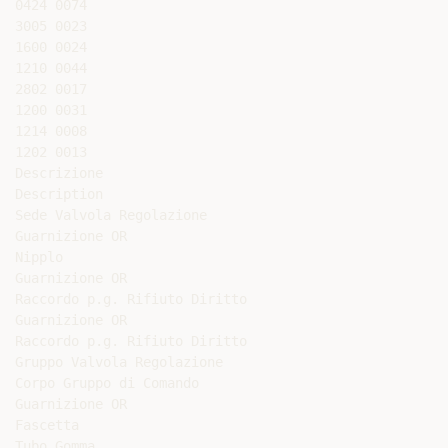
0424 0074

3005 0023

1600 0024

1210 0044

2802 0017

1200 0031

1214 0008

1202 0013

Descrizione

Description

Sede Valvola Regolazione

Guarnizione OR

Nipplo

Guarnizione OR

Raccordo p.g. Rifiuto Diritto

Guarnizione OR

Raccordo p.g. Rifiuto Diritto

Gruppo Valvola Regolazione

Corpo Gruppo di Comando

Guarnizione OR

Fascetta

Tubo Gomma
