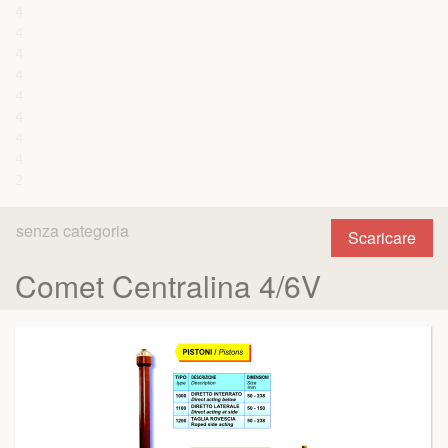
4

4

4

4

4

4

4

4

senza categoria
Scaricare
Comet Centralina 4/6V