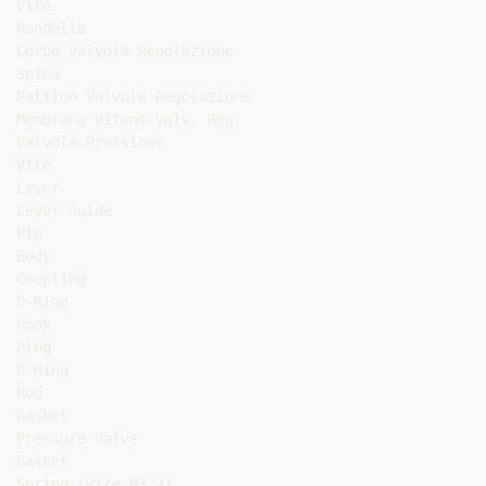
Vite

Rondella

Corpo Valvola Regolazione

Spina

Pattino Valvola Regolazione

Membrana Viton® Valv. Reg.

Valvola Pressione

Vite

Lever

Lever Guide

Pin

Body

Coupling

O-Ring

Hook

Plug

O-Ring

Rod

Gasket

Pressure Valve

Gasket

Spring (Wire Ø3,2)
