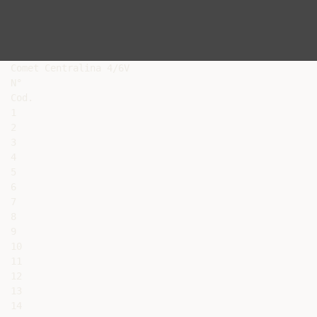
Comet Centralina 4/6V

N°

Cod.

1

2

3

4

5

6

7

8

9

10

11

12

13

14
