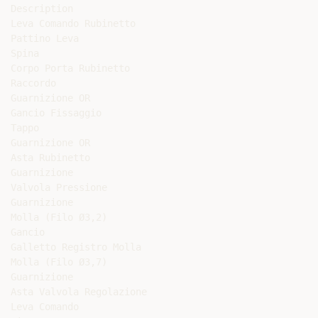
Description

Leva Comando Rubinetto

Pattino Leva

Spina

Corpo Porta Rubinetto

Raccordo

Guarnizione OR

Gancio Fissaggio

Tappo

Guarnizione OR

Asta Rubinetto

Guarnizione

Valvola Pressione

Guarnizione

Molla (Filo Ø3,2)

Gancio

Galletto Registro Molla

Molla (Filo Ø3,7)

Guarnizione

Asta Valvola Regolazione

Leva Comando
