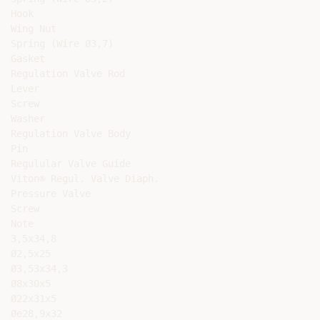
Hook

Wing Nut

Spring (Wire Ø3,7)

Gasket

Regulation Valve Rod

Lever

Screw

Washer

Regulation Valve Body

Pin

Regulular Valve Guide

Viton® Regul. Valve Diaph.

Pressure Valve

Screw

Note

3,5x34,8

Ø2,5x25

Ø3,53x34,3

Ø8x30x5

Ø22x31x5

Øe28,9x32
