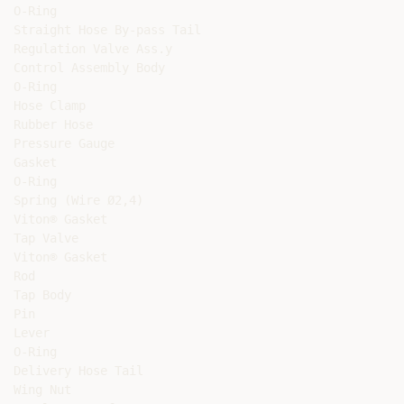
O-Ring

Straight Hose By-pass Tail

Regulation Valve Ass.y

Control Assembly Body

O-Ring

Hose Clamp

Rubber Hose

Pressure Gauge

Gasket

O-Ring

Spring (Wire Ø2,4)

Viton® Gasket

Tap Valve

Viton® Gasket

Rod

Tap Body

Pin

Lever

O-Ring

Delivery Hose Tail

Wing Nut
