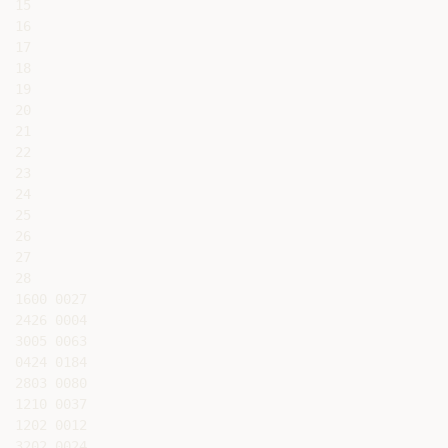
15

16

17

18

19

20

21

22

23

24

25

26

27

28

1600 0027

2426 0004

3005 0063

0424 0184

2803 0080

1210 0037

1202 0012

3202 0024
