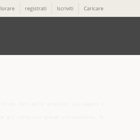
lorare
registrati
Iscriviti
Caricare
nti dei ﬁori delle ortensie; sui tappeti erbosi, a bassi 
he gli conferisce grande scorrevolezza, facilitando la di