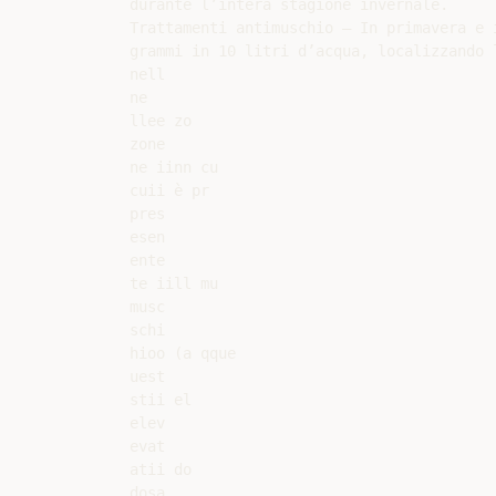
durante l’intera stagione invernale.

Trattamenti antimuschio – In primavera e 
grammi in 10 litri d’acqua, localizzando 
nell

ne

llee zo

zone

ne iinn cu

cuii è pr

pres

esen

ente

te iill mu

musc

schi

hioo (a qque

uest

stii el

elev

evat

atii do

dosa
