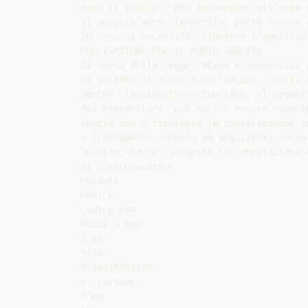
dopo il taglio). Per consentire all’erba 
il muschio morto (annerito) potrà essere 
In caso di necessità, ripetere l’applicazi
PRECISAZIONE PER IL PUNTO VENDITA

Ai sensi della legge 748/84 e successivi a
il solfato di ferro è un concime a tutti g
Benchè classiﬁcato nocivo (Xn), il prodott
dei ﬁtosanitari, può quindi essere esposto
(ossia non è richiesta la conservazione so
e liberamente venduto ad acquirenti senza 
Inoltre, non è richiesta la compilazione d
di carico-scarico.

Formato

Codice

Codice EAN

Pezzi x box

2 Kg

3120

8014815001178

8 (cartone)

5 Kg
