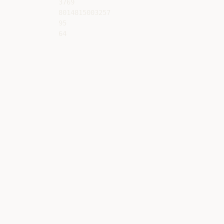
3769

8014815003257

95
