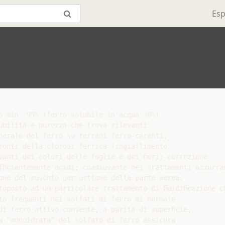
Esp
o min. 95% (ferro solubile in acqua 30%).

ubilità e purezza che trova rilevanti

nerale del ferro su terreni ferro-carenti,

ronti della clorosi ferrica (ingiallimento

vanti dei colori delle foglie e dei ﬁori; correzione

fﬁcientemente acidi; coadiuvante nei trattamenti azzurra
one del muschio per ustione della parte aerea.

toposto ad un particolare trattamento di ﬂuidiﬁcazione c
to frequenti nei solfati di ferro di normale

di ferro attivo consente, a parità di superﬁcie,

a “monoidrata” del solfato di ferro assicura
