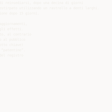
di reinsediarsi, dopo una decina di giorni

estirpato utilizzando un rastrello a denti larghi.

one dopo 15 giorni.

ggiornamenti,

li effetti.

o, al contrario

 al pubblico

tto chiave)

“patentino”.

el registro
