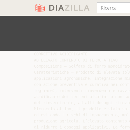
CORRETTIVO ACIDIFICANTE

AD ELEVATO CONTENUTO DI FERRO ATTIVO

Composizione – Solfato di ferro monoidrat
Caratteristiche – Prodotto di elevata sol
applicazioni agronomiche: integrazione mi
con azione preventiva e curativa nei conf
fogliare); interventi rinverdenti e ravvi
acidiﬁcante dei terreni alcalini o non su
del rinverdimento, ad alti dosaggi rimozi
Microcristallino, il prodotto è stato sot
ed evitando i rischi di impaccamento, mol
produzione agricola. L’elevato contenuto 
di ridurre i dosaggi applicativi. La form