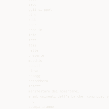
sagg

ggii si ppot

otre

rebb

bber

eroo in

infa

fatt

ttii

nelle

presente

muschio

questi

elevati

dosaggi

potrebbero

infatti

manifestare dei momentanei

e imbrunimenti dell’erba che, comunque, sc
nno

scompariranno
