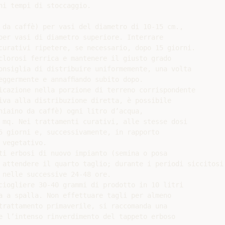
i tempi di stoccaggio.

 da caffè) per vasi del diametro di 10-15 cm.,

per vasi di diametro superiore. Interrare

curativi ripetere, se necessario, dopo 15 giorni.

clorosi ferrica e mantenere il giusto grado

onsiglia di distribuire uniformemente, una volta

eggermente e annafﬁando subito dopo.

icazione nella porzione di terreno corrispondente

iva alla distribuzione diretta, è possibile

hiaino da caffè) ogni litro d’acqua,

 mq. Nei trattamenti curativi, alle stesse dosi

5 giorni e, successivamente, in rapporto

vegetativo.

ti erbosi di nuovo impianto (semina o posa

 attendere il quarto taglio; durante i periodi siccitosi
 nelle successive 24-48 ore.

ciogliere 30-40 grammi di prodotto in 10 litri

a a spalla. Non effettuare tagli per almeno

trattamento primaverile, si raccomanda una

e l’intenso rinverdimento del tappeto erboso
