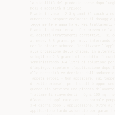
la stabilità del prodotto anche dopo lungh
Dosi e modalità d’impiego

Piante in vaso – 2-3 grammi (1 cucchiaino
aumentando proporzionalmente il dosaggio 
leggermente e annafﬁare. Nei trattamenti 
Piante in piena terra – Per prevenire la 
di acidità (trattamenti correttivi), si c
al mese, 6-8 grammi per mq., interrando l
Per le piante arboree, localizzare l’appl
alla proiezione della chioma. In alternat
sciogliere 2-3 grammi di prodotto (1 cucc
somministrando 3-4 litri di soluzione per
d’impiego, ripetere l’applicazione dopo 1
alle necessità evidenziate dall’andamento 
Tappeti erbosi – Non applicare: sui tappe
di zolle erbose), per i quali è opportuno
quando sia prevista una pioggia dilavante
Trattamenti rinverdenti – Ogni 100 mq., s
d’acqua ed applicare con una normale pomp
3-4 giorni dopo l’applicazione. Oltre al 
applicazione tardo autunnale per garantir