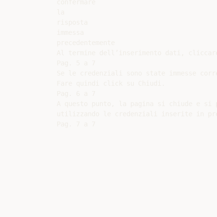
confermare

la

risposta

immessa

precedentemente

Al termine dell’inserimento dati, cliccare
Pag. 5 a 7

Se le credenziali sono state immesse corr
Fare quindi click su Chiudi.

Pag. 6 a 7

A questo punto, la pagina si chiude e si 
utilizzando le credenziali inserite in pr