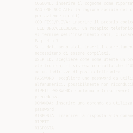
COGNOME: inserire il cognome come riporta
RAGIONE SOCIALE: la ragione sociale del c
per aziende o enti)

COD.FISC/P.IVA: inserire il proprio codic
TELEFONO/CELLULARE: un recapito telefonic
Al termine dell’inserimento dati, cliccare
Pag. 4 a 7

Se i dati sono stati inseriti correttamen
necessitano di essere compilati.

USER ID: scegliere come nome utente un pro
elettronica; il sistema controlla che l’U
ad un indirizzo di posta elettronica.

PASSWORD: scegliere una password da utili
alfanumerici, possibilmente non riconducib
RIPETI PASSWORD: confermare (riscrivere) l
precedenza

DOMANDA: inserire una domanda da utilizzar
password

RISPOSTA: inserire la risposta alla domand
RIPETI

RISPOSTA:
