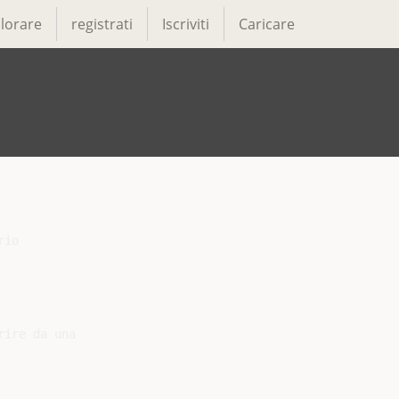
lorare
registrati
Iscriviti
Caricare
io

ire da una
