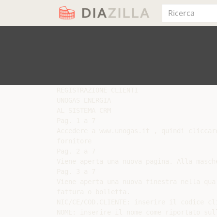
REGISTRAZIONE CLIENTI

UNOGAS ENERGIA

AL SISTEMA CRM

Pag. 1 a 7

Accedere a www.unogas.it , quindi cliccar
fornitore

Pag. 2 a 7

Viene aperta una nuova pagina. Alla masch
Pag. 3 a 7

Viene aperta una nuova finestra nella qua
fattura o bolletta.

NIC/CE/COD.CLIENTE: inserire il codice cl
NOME: inserire il nome come riportato sul