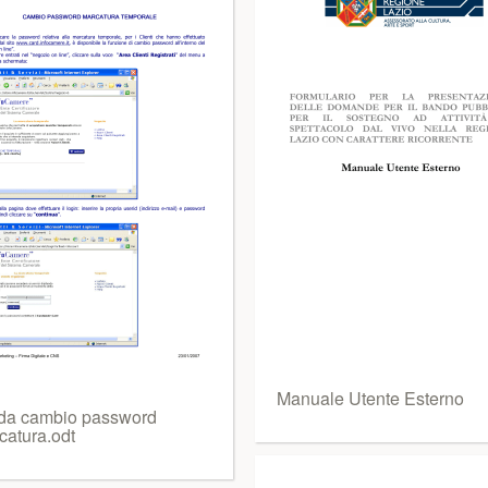
Manuale Utente Esterno
da cambio password
catura.odt