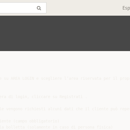
Esp
e su AREA LOGIN e scegliere l’area riservata per il propr
era di login, cliccare su Registrati .

le vengono richiesti alcuni dati che il cliente può reper
iente (campo obbligatorio)

la bolletta (solamente in caso di persona fisica)
