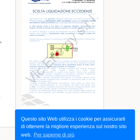
Guida sintetica sulla scelta
Questo sito Web utilizza i cookie per assicurarti
della LIQUIDAZIONE - VIC
di ottenere la migliore esperienza sul nostro sito
web.
Per saperne di più