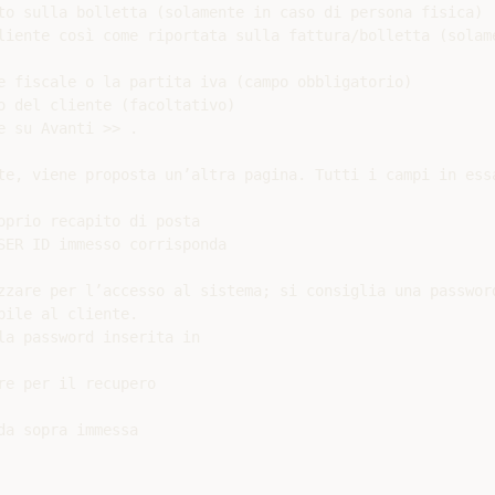
to sulla bolletta (solamente in caso di persona fisica)

liente così come riportata sulla fattura/bolletta (solame
e fiscale o la partita iva (campo obbligatorio)

o del cliente (facoltativo)

 su Avanti >> .

te, viene proposta un’altra pagina. Tutti i campi in essa
prio recapito di posta

SER ID immesso corrisponda

zzare per l’accesso al sistema; si consiglia una password
ile al cliente.

a password inserita in

e per il recupero

a sopra immessa
