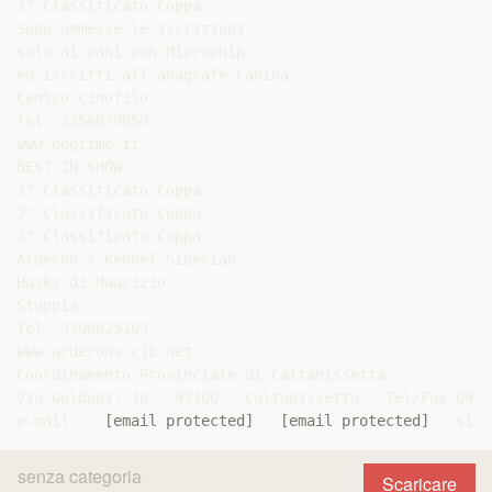
3° Classificato Coppa

Sono ammesse le iscrizioni

solo ai cani con Microchip

ed iscritti all’anagrafe Canina

Centro cinofilo

Tel. 3356079859

www.dogtime.it

BEST IN SHOW

1° Classificato Coppa

2° Classificato Coppa

3° Classificato Coppa

Arderon’s Kennel Siberian

Husky di Maurizio

Stuppia

Tel. 3396625103

www.arderons.cjb.net

Coordinamento Provinciale di Caltanissetta

Via Goldoni, 16 - 93100 - Caltanissetta - Tel/Fax 0934
e-mail: - 
[email protected]
 - 
[email protected]
senza categoria
Scaricare