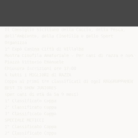
Il Consiglio Siciliano della Caccia, della Pesca,

dell’Ambiente, della Cinofilia e dello Sport

Organizza

1^ Expò Canina Città di Villalba

Mostra Cinofila Amatoriale - Per cani di razza e non……

Piazza Vittorio Emanuele

Chiusura Iscrizioni ore 17:00

A tutti i MIGLIORI dI RAZZA

Coppa ai primi tre classificati di ogni RAGGRUPPAMENTO

BEST IN SHOW JUNIORES

(per cani di età da 5a 9 mesi)

1° Classificato Coppa

2° Classificato Coppa

3° Classificato Coppa

SPECIALE METICCI

1° Classificato Coppa

2° Classificato Coppa
