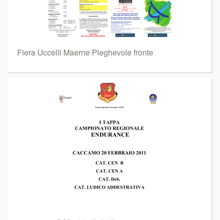
Fiera Uccelli Maerne Pieghevole fronte