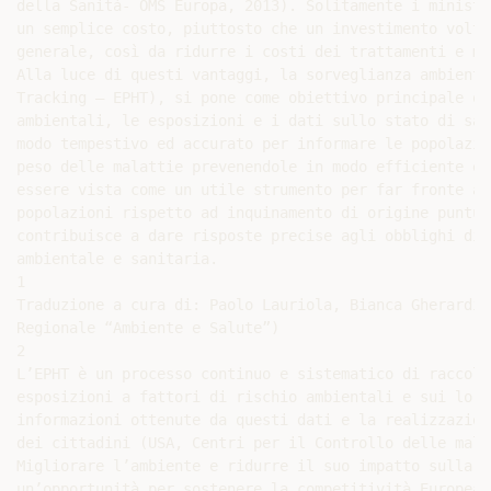
della Sanità- OMS Europa, 2013). Solitamente i ministr
un semplice costo, piuttosto che un investimento volto
generale, così da ridurre i costi dei trattamenti e mi
Alla luce di questi vantaggi, la sorveglianza ambienta
Tracking – EPHT), si pone come obiettivo principale qu
ambientali, le esposizioni e i dati sullo stato di sal
modo tempestivo ed accurato per informare le popolazio
peso delle malattie prevenendole in modo efficiente ed
essere vista come un utile strumento per far fronte al
popolazioni rispetto ad inquinamento di origine puntua
contribuisce a dare risposte precise agli obblighi di 
ambientale e sanitaria.

1

Traduzione a cura di: Paolo Lauriola, Bianca Gherardi,
Regionale “Ambiente e Salute”)

2

L’EPHT è un processo continuo e sistematico di raccolt
esposizioni a fattori di rischio ambientali e sui loro
informazioni ottenute da questi dati e la realizzazion
dei cittadini (USA, Centri per il Controllo delle mala
Migliorare l’ambiente e ridurre il suo impatto sulla s
un’opportunità per sostenere la competitività Europea 