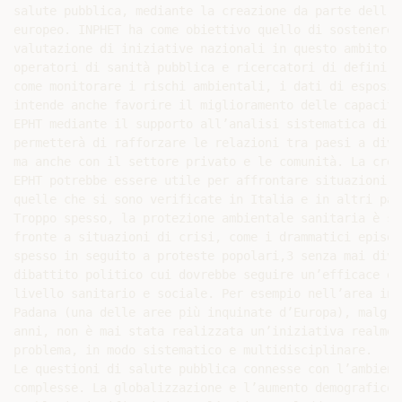
salute pubblica, mediante la creazione da parte dell’U
europeo. INPHET ha come obiettivo quello di sostenere 
valutazione di iniziative nazionali in questo ambito. 
operatori di sanità pubblica e ricercatori di definire
come monitorare i rischi ambientali, i dati di esposiz
intende anche favorire il miglioramento delle capacita
EPHT mediante il supporto all’analisi sistematica di d
permetterà di rafforzare le relazioni tra paesi a dive
ma anche con il settore privato e le comunità. La crea
EPHT potrebbe essere utile per affrontare situazioni d
quelle che si sono verificate in Italia e in altri pae
Troppo spesso, la protezione ambientale sanitaria è st
fronte a situazioni di crisi, come i drammatici episod
spesso in seguito a proteste popolari,3 senza mai dive
dibattito politico cui dovrebbe seguire un’efficace op
livello sanitario e sociale. Per esempio nell’area in 
Padana (una delle aree più inquinate d’Europa), malgra
anni, non è mai stata realizzata un’iniziativa realmen
problema, in modo sistematico e multidisciplinare.

Le questioni di salute pubblica connesse con l’ambient
complesse. La globalizzazione e l’aumento demografico 