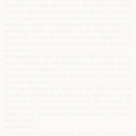
sostenibilità sono due pilastri del benessere e della 
sociale, soprattutto in un momento di crisi socio-econ
Ciò è stato anche asserito nella dichiarazione alla co
Ambiente e salute (Dichiarazione di Parma, 2010), “… q
dovrebbero essere utilizzate sia per migliorare la nos
lavoro nei settori della salute e dell’ambiente, così 
gli effetti negativi a lungo termine delle emissioni i
pericolose”.

Per raggiungere questi obiettivi l’OMS-Europa sostiene
fornire servizi di sanità pubblica in risposta ai risc
strategia che imponga l’utilizzo di strumenti che vann
promozione della salute al focalizzare l’attenzione de
attività educative.

Il Dr Marc Danzon, già Direttore dell’OMS Europa, ha d
insegnato che occorre utilizzare al meglio gli strumen
politiche. Gli effetti sulla salute, per esempio, dell
attuali come i cambiamenti climatici, sono così string
identificare le misure più appropriate per affrontarli
popolazioni”

DUE PROPOSTE

1. Promuovere la creazione di una rete internazionale 