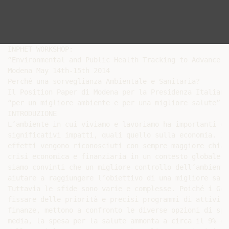
INPHET WORKSHOP:

”Environmental and Public Health Tracking to Advance E
Modena May 14th-15th 2014

Perché una sorveglianza Ambientale e Sanitaria?

Il Position Paper di Modena per la Presidenza Italiana
“per un migliore ambiente e per una migliore salute”1

INTRODUZIONE

L’ambiente in cui viviamo e lavoriamo ha importanti ef
significativi impatti, quali quello sulla economia. In
effetti vengono riconosciuti con sempre maggiore chiar
crisi economica e finanziaria in un contesto globale r
siamo convinti che un migliore controllo dell’ambiente
aiutare a raggiungere l’obiettivo di una migliore salu
Tuttavia le sfide sono varie e complesse. Poiché i Gov
fissare delle priorità e precisi programmi di attività
finanze, mettono a confronto le diverse opzioni di spe
media, la spesa per la salute ammonta a circa il 9% de