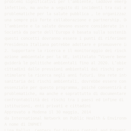
problemi significativi per l’ambiente, laddove emergon
infettivo, ma anche a seguito di incidenti tra cui att
problematiche per la salute pubblica , le organizzazio
una sempre più forte collaborazione e partnership. Ogg
l’ambiente e la salute devono essere considerate in mo
Società da parte dell’Europa è basata sulla sostenibil
questi concetti dovranno essere i punti di riferimento
Presidenza Italiana potrebbe adottare e promuovere in 
2. Supportare la ricerca e il monitoraggio dei rischi 
azione ambientale per la UE, intitolato “Vivere bene, 
guiderà le politiche ambientali fino al 2020. L’obiett
cittadini dalle pressioni ambientali dai rischi per la
stimolare la ricerca negli anni futuri. Una rete inter
sanitaria dei rischi ambientali, dovrebbe essere consi
essenziale per questo programma, poiché consentirà di 
problematiche, ma anche e soprattutto di documentare l
confrontabilità dei rischi tra i paesi ed infine di fa
istituzioni, enti privati e cittadini

Approvato a Modena il 30 maggio, 2014

da International Network on Public Health & Environmen
A nome di INPHET

Lina Balluz, Centers for Disease Control and Preventio