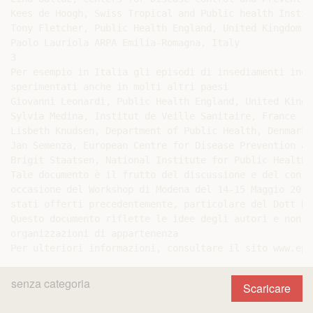
Kees de Hoogh, Swiss Tropical and Public health Instit
Tony Fletcher, Public Health England, United Kingdom

Paolo Lauriola ARPA Emilia-Romagna, Italy

3

Per esempio in Italia gli episodi di insediamenti indu
sperimentati anche in molti altri paesi

Giovanni Leonardi, Public Health England, United Kingdo
Sylvia Medina, Institut de Veille Sanitaire, France

Lisbeth Knudsen, Department of Public Health, Denmark

Jan Semenza, European Centre for Disease Prevention an
Brigit Staatsen, National Institute for Public Health 
Tale documento è il frutto del discussione e del confr
occasione del Workshop di Modena del 14-15 Maggio 2014
stati offerti precedentemente, particolare del Dott Ro
Questo documento riflette le idee degli autori e non n
organizzazioni di appartenenza

senza categoria
Scaricare