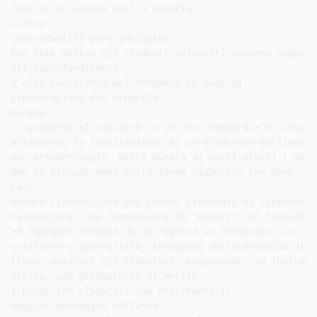
cons ap ev olezza dell a propria

scarsa

individualità pers onologica.

Per tale motivo gli studenti coinvolti saranno support
all'approfondimento

e alla conoscenza del fenomeno in sede di

presentazione del progetto.

Durata:

il progetto si svolqerà in un arco temporale di sessan
attraverso la realizzazione di un elaborato multimedia
un cortometraggio. della durata di pochi minuti ( max 
Non si esclude ogni altra forma elaborato che deve, in 
caso,

essere riconosciuto dai comuni strumenti di riproduzio
Valutazione: una commissione di "esperti" in tecniche 
ed immagini formata da un regist4 un fotografo, un cri
scrittore o giornalista, integrata dalla preselua di u
lions, valuterà gli elaborati, proponendo, ad insindac
stessa, una graduatoria di merito.

I primi tre elaborati che otterranno il

maggior punteggio veffanno
