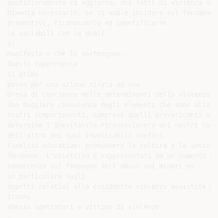
quotidianamente ci aggiorna, dei fatti di violenza su m
Diventa necessario, se si vuole incidere sul fenomeno 
preventivi, riconoscerlo ed identificarne

le variabili con le quali

si

manifesta e che lo sostengono.

Questo rappresenta

il primo

passo per una azione mirata ad una

Dresa di coscienza delle determinanti della violenza.

Una maggiore conoscenza degli elementi che sono alla ba
nostri comportamenti, compresi quelli prevaricanti o v
determina l'inevitabile riconoscimento dei nostri conf
dell'altro nei suoi invalicabili confini.

Finalita educative: promuovere la cultura e la sensibl
fenomeno. L'obiettivo è rappresentato da un aumento de
conoscenza sul fenomeno dell'abuso sui minori ed

in particolare sugli

aspetti relativi alla cosiddetta violenza assistita per
troono

sDesso soettatori e vittime di violenze

-
