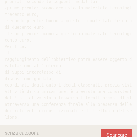
premiati secondo le seguenti modalità:

-primo premio: buono acquisto in materiale tecnologico
trecento euro;

-secondo premio: buono acquisto in materiale tecnologi
di duecento euro;

-teruo premio: buono acquisto in materiale tecnologico
cento euro.

Verifica:

il

raggiungimento dell'obiettivo potrà essere oggetto di

valutazione all'interno

di Suppi interclasse di

discussione gurdata,

coordinati dagli autori degli elaborati, previa vision
Attività di comunicazione: è prevista una consistente 
dell'iniziativa sia attraverso i locali organi di stam
attraverso una conferenza finale alla presenza delle a
dei referenti circoscrizionali e distrettuali del serv
senza categoria
Scaricare