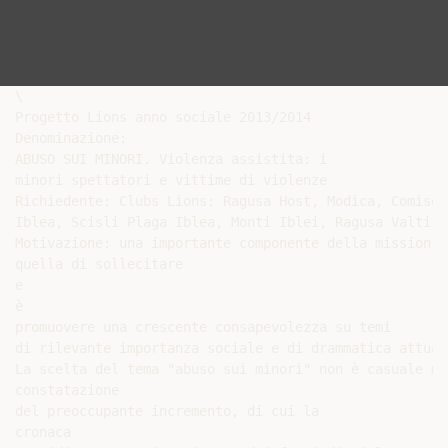
\

Progetto Lions anno sociale 2013/2014

Denominazione:

ABUSO SUI MINORI. Violenza assistita: i

minori spettatori e vittime di violenze

Richiedente: Clubs Lions: Ragusa Host, Modica, Comiso T
Iblea, Scisli Plaga Iblea, Monti Iblei, Ragusa Valti B
Motivazione: una importante componente della mission d
quella di sollecitare

e

è

promuovere una crescente consapevolezza su temi

di rilevante importanza sociale e di drammatica attuali
La scelta del tema "abuso sui minori" non è casuale ma
constatazione

del preoccupante incremento, di cui la

cronaca
