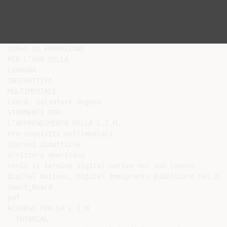
CORSO DI FORMAZIONE

PER L’USO DELLA

LAVAGNA

INTERATTIVA

MULTIMEDIALE

Coord. Salvatore Ungaro

STRUMENTI PER

L’APPRENDIMENTO DELLA L.I.M.

Pre-requisiti multimediali

Ipotesi didattiche

scrittore americano

coniò il termine digital native nel suo lavoro

Digital Natives, Digital Immigrants pubblicato nel 2001
Smart_Board.

pdf

RISORSE PER LA L I M

- TUTORIAL -
