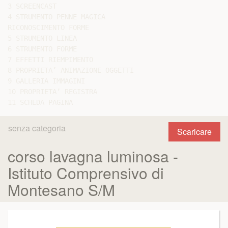
3 SCREENCAST

4 STRUMENTO PENNE MAGICA

RICONOSCIMENTO FORME

5 STRUMENTO LINEA

6 STRUMENTO FORME

7 EFFETTI RIEMPIMENTO

8 PROPRIETA’ ANIMAZIONE OGGETTI

9 GALLERIA IMMAGINI

10 PROPRIETA’ REGISTRA

senza categoria
Scaricare
corso lavagna luminosa -
Istituto Comprensivo di
Montesano S/M