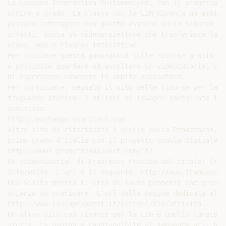
La Lavagna Interattiva Multimediale, con il progetto S
ordine e grado. La classe con la LIM diventa un ambien
possono interagire con quanto avviene sullo schermo pe
infatti, basta un videoproiettore che trasferisce la s
video, web e risorse interattive.

Per iniziare questa panoramica sulle risorse gratis pe
è possibile guardare ed ascoltare un videotutorial che
di esperienze concrete in ambito scolastico.

Per continuare, segnalo il sito delle risorse per la L
traguardo storico: 2 milioni di lavagne installate in 
indirizzo:

http://exchange.smarttech.com

Altro sito di riferimento è quello della Promethean, l
primo grado d’Italia con il progetto Scuola Digitale. 
http://www1.prometheanplanet.com/it/

Un videotutorial di Francesco Procida dal titolo: Crea
Interwrite. L’url è il seguente: http://www.francescop
Una visita merita il sito di laura properzi che presen
scienze da scaricare. L’url della pagina dedicata alla
http://www.lauraproperzi.it/lezioni/lim/attivita.

Un altro sito con risorse per la LIm è quello curato d
storia. La pagina è raggiungibile al seguente url: htt