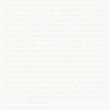
Altro sito con numerose proposte e attività per la LIM
Maestro Roberto. L’url per raggiungerlo è il seguente:
Di risorse e materiali per l’educazione e la didattica
per argomenti. Il sito è raggiungibile qui: http://www
Molto interessante il sito gestito da Gian Marco Malag
didattica. Il sito è raggiungibile al seguente indiriz
LIM.News è un appuntamento online periodico che DeAgos
con il CREMIT per fornire agli insegnanti un’opportuni
tecnologica e della didattica con la LIM. L’url del si
http://www.primaria.scuola.com/limnews/default.asp

Questa è l’area, costantemente aggiornatada Paola Limo
condividere documenti, link e risorse per la LIM e...n
L’area è raggiungibile qui: http://share.dschola.it/ta
Ottimi suggerimenti per la LIM è possibile trovarli su
ottimerisorse per la didattica e per l’uso della LIM i
interattiva e delle TIC nella classe. Tutti a bordo-di
Franca Storace e Annapaola Capuano. Nel blog troverete
risorse online sul web, software didattici free, news 
L’url è il seguente:http://tuttiabordo-dislessia.blogs
1 LIVELLO D’INCHIOSTRO

2 FUNZIONE OMBREGGIATURA
