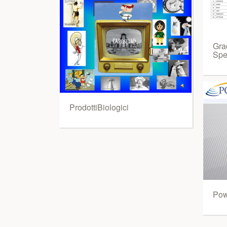
Gra
Spe
ProdottiBiologici
Pow