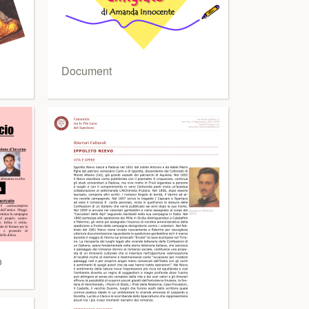
Document
o