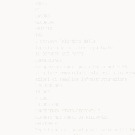
POSTI

DI

LAVORO

RECUPERO

GETTITO

IVA

L 84/1994 “Riordino della

legislazione in materia portuale”:

IL DIPORTO NEI PORTI

COMMERCIALI

Recupero di nuovi posti barca nelle 36

strutture commerciali esistenti attraverso
azioni di semplice infrastrutturazione

270.000.000

18.000

4.500

54.000.000

CONFERENZA STATO-REGIONI: IL

DIPORTO NEI PORTI DI RILEVANZA

REGIONALE

Reperimento di nuovi posti barca nelle 146