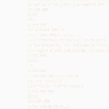
in 150 siti fra quelli già identificati

37.500.000

7.500

750

7.500.000

NUOVA LEGGE QUADRO

SULLE AREE MARINE PROTETTE

Valorizzazione economica di 23 AMP (Aree

Marine Protette), con creazione di nuovi c
d’ormeggio e uniformazione dei regolamenti
5.750.000

1.150

46

1.150.000

CIRCOLARE 38/E SUL LEASING

NAUTICO (27/7/09)

Rilancio del mercato nautico

1.400.000.000

1.350

140.000.000

NUOVA CIRCOLARE SULLA
