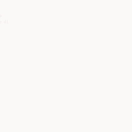


 di
