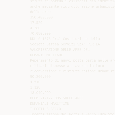
strutture portuali esistenti già identific
anche mediante ristrutturazione urbanistic
delle aree

350.400.000

17.520

4.380

70.080.000

DDL S-1373 “(…) Costituzione della

Società Difesa Servizi SpA“ PER LA

VALORIZZAZIONE DELLE AREE DEL

DEMANIO MILITARE

Reperimento di nuovi posti barca nelle are
militari dismesse attraverso la loro

riconversione e ristrutturazione urbanisti
90.200.000

4.510

1.128

18.040.000

DPCM 21/12/1995 SULLE AREE

DEMANIALI MARITTIME:

I PORTI A SECCO

Incentivazione dei Porti a Secco (Dry Stor