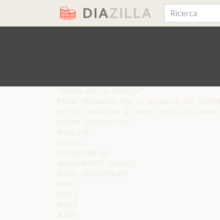
“PIANO PER LA NAUTICA“

PIANO TRIENNALE PER IL RILANCIO DEL SETTOR
PER LA CREAZIONE DI NUOVI POSTI DI LAVORO
AZIONE GOVERNATIVA

MODALITÀ

EFFETTI

ATTRAZIONE DI

INVESTIMENTI PRIVATI

NUOVI INVESTIMENTI

NUOVI

POSTI

BARCA

NUOVI
