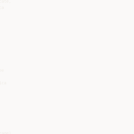
ate,

a

e

ca

age)
