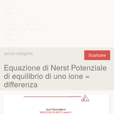
2

150 + x

Cl50 + x

3

(150 + x) (50 + x)

= (150 – x) (250 – x)

150 - x

senza categoria
Scaricare
Equazione di Nerst Potenziale
di equilibrio di uno ione =
differenza