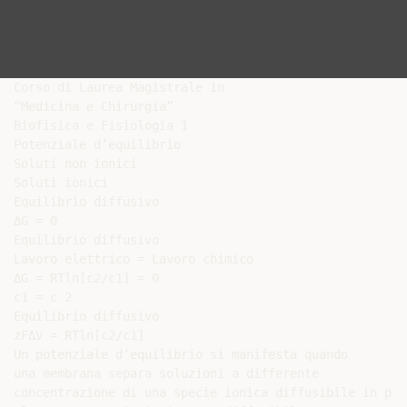
Corso di Laurea Magistrale in

“Medicina e Chirurgia”

Biofisica e Fisiologia I

Potenziale d’equilibrio

Soluti non ionici

Soluti ionici

Equilibrio diffusivo

ΔG = 0

Equilibrio diffusivo

Lavoro elettrico = Lavoro chimico

ΔG = RTln[c2/c1] = 0

c1 = c 2

Equilibrio diffusivo

zFΔV = RTln[c2/c1]

Un potenziale d’equilibrio si manifesta quando

una membrana separa soluzioni a differente

concentrazione di una specie ionica diffusibile in pre