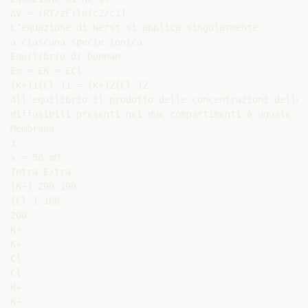
ΔV = (RT/zF)ln[c2/c1]

L’equazione di Nerst si applica singolarmente

a ciascuna specie ionica

Equilibrio di Donnan

Em = EK = ECl

[K+]1[Cl-]1 = [K+]2[Cl-]2

All’equilibrio il prodotto delle concentrazioni delle 
diffusibili presenti nei due compartimenti è uguale.

Membrana

1

x = 50 mM

Intra Extra

[K+] 200 100

[Cl-] 100

200

K+

K+

Cl-

Cl-

K+

K+
