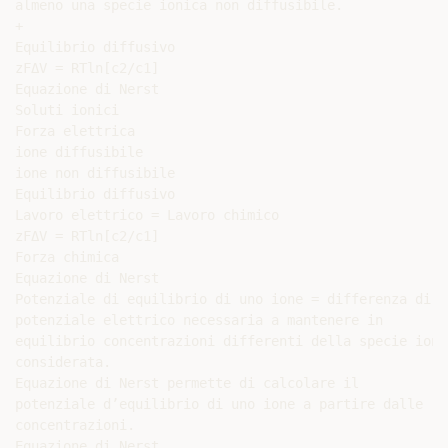
almeno una specie ionica non diffusibile.

+

Equilibrio diffusivo

zFΔV = RTln[c2/c1]

Equazione di Nerst

Soluti ionici

Forza elettrica

ione diffusibile

ione non diffusibile

Equilibrio diffusivo

Lavoro elettrico = Lavoro chimico

zFΔV = RTln[c2/c1]

Forza chimica

Equazione di Nerst

Potenziale di equilibrio di uno ione = differenza di

potenziale elettrico necessaria a mantenere in

equilibrio concentrazioni differenti della specie ionic
considerata.

Equazione di Nerst permette di calcolare il

potenziale d’equilibrio di uno ione a partire dalle

concentrazioni.

Equazione di Nerst
