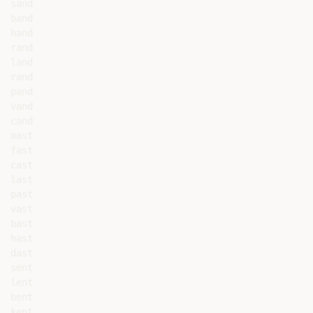
sand

band

hand

rand

land

rand

pand

vand

cand

mast

fast

cast

last

past

vast

bast

hast

dast

sent

lent

bent

kent
