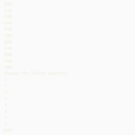
hap

sap

rap

mam

fam

tam

pam

cam

ham

sam

ram

Change the letter exercise

•

•

•

•

•

•

•

•

mat
