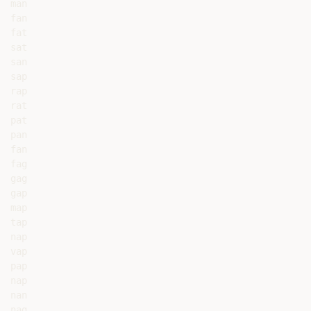
man

fan

fat

sat

san

sap

rap

rat

pat

pan

fan

fag

gag

gap

map

tap

nap

vap

pap

nap

nan

nag
