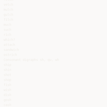
vetch

mulch

gulch

filch

much

such

rich

which?

attach

sandwich

ostrich

Consonant digraphs sh, qu, wh

ship

shin

shot

shop

fish

wish

dish

gosh

cash
