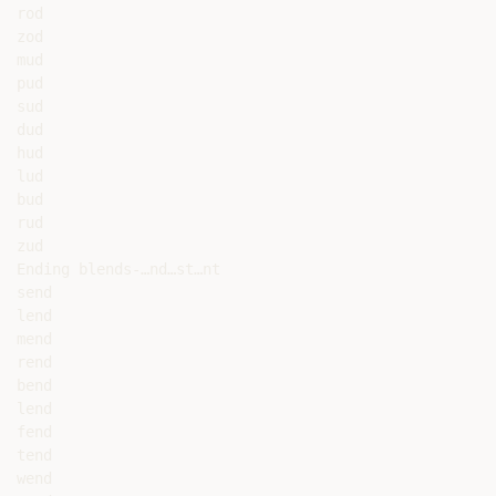
rod

zod

mud

pud

sud

dud

hud

lud

bud

rud

zud

Ending blends-…nd…st…nt

send

lend

mend

rend

bend

lend

fend

tend

wend
