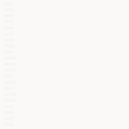
ash

bash

mash

mush

hush

lush

gush

whip

when

whelk

whelp

shock

shut

shell

shall

slosh

blush

mush

hush

sash

lash
