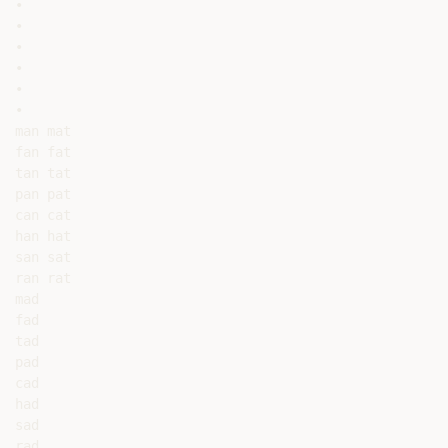
•

•

•

•

•

•

man mat

fan fat

tan tat

pan pat

can cat

han hat

san sat

ran rat

mad

fad

tad

pad

cad

had

sad

rad
