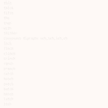
thin

thick

fifth

the

then

with

thither

Consonant digraphs nch,tch,lch,ch

inch

finch

clinch

Grinch

ranch

branch

catch

match

patch

batch

hatch

latch

itch
