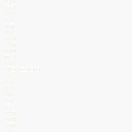
crick

crock

crack

drat

dram

drum

dross

trump

tramp

truck

trick

CAMBIA ELEMENTO

slip

slop

slap

clap

clip

crip

crimp

cramp

crump

hump
