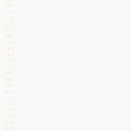
hunt

hint

lint

sint

sind

sand

band

bant

cant

pant

pent

dent

rent

rend

mend

fend

send

sent

bent

best

rest
