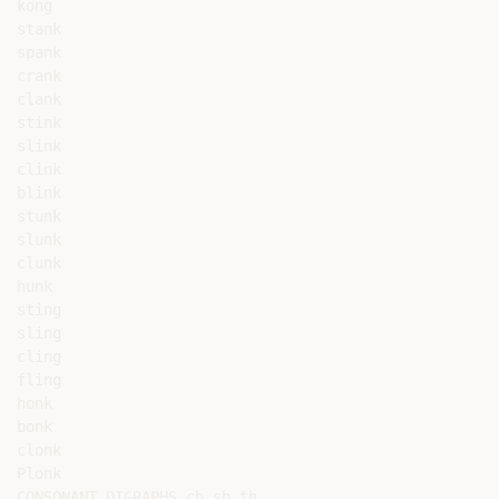
kong

stank

spank

crank

clank

stink

slink

clink

blink

stunk

slunk

clunk

hunk

sting

sling

cling

fling

honk

bonk

clonk

Plonk

CONSONANT DIGRAPHS ch,sh,th
