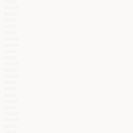
hitch

stitch

bitch

pitch

witch

bunch

crunch

brunch

lunch

hunch

clutch

hutch

crutch

Dutch

mulch

bench

stench

hench

clench

french

ketch

fetch
