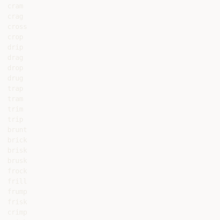
cram

crag

cross

crop

drip

drag

drop

drug

trap

tram

trim

trip

brunt

brick

brisk

brusk

frock

frill

frump

frisk

crimp
