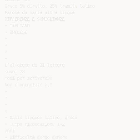
Greco 5% diretto, 25% tramite latino

Parole da varie altre lingue

DIFFERENZE E SOMIGLIANZE

• ITALIANO

• INGLESE

•

•

•

•

L’alfabeto di 21 lettere

suoni 28

Modi per scrivere30

Non pronunciate h,I

•

•

•

•

• Dalle lingue: latino, greco

• Tempo rieducazione 1-2

anni

• Difficoltà sordo-sonoro
