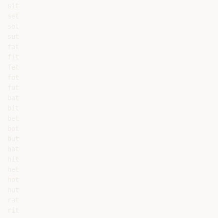
sit

set

sot

sut

fat

fit

fet

fot

fut

bat

bit

bet

bot

but

hat

hit

het

hot

hut

rat

rit
