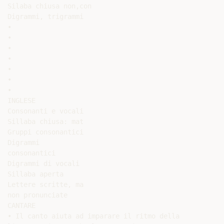
Silaba chiusa non,con

Digrammi, trigrammi

•

•

•

•

•

•

•

INGLESE

Consonanti e vocali

Sillaba chiusa: mat

Gruppi consonantici

Digrammi

consonantici

Digrammi di vocali

Sillaba aperta

Lettere scritte, ma

non pronunciate

CANTARE

• Il canto aiuta ad imparare il ritmo della
