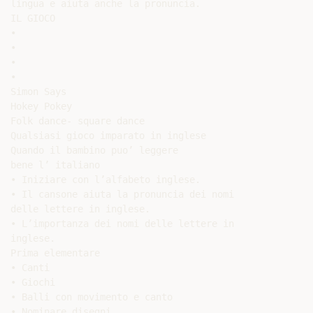
lingua e aiuta anche la pronuncia.

IL GIOCO

•

•

•

•

Simon Says

Hokey Pokey

Folk dance- square dance

Qualsiasi gioco imparato in inglese

Quando il bambino puo’ leggere

bene l’ italiano

• Iniziare con l’alfabeto inglese.

• Il cansone aiuta la pronuncia dei nomi

delle lettere in inglese.

• L’importanza dei nomi delle lettere in

inglese.

Prima elementare

• Canti

• Giochi

• Balli con movimento e canto

• Nominare disegni
