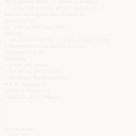
Molti parole hanno la stessa pronuncia

Il significato della parola cambia con il

modo di scriverla, non il modo di

pronunciarla

Es. see= vedere sea= mare

Parlare

• Una conoscenza della lingua parlata aiuta

l’apprendimento di quello scritto.

COMPONENTI DI UN

PROGRAMMA

• STRUTTURA LOGICA

• TECHNICHE SPECIFICHE

• MATERIALI MULTISENSORIALI

PER IL DISLESSICO

QUESTO È ESSENZIALE

EZIOLOGIA DELLE PAROLE

•

•

•

•

Anglosassone

Latino 40%
