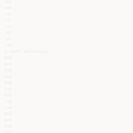
ret

rot

rut

lat

lit

let

lot

lut

5 vowel patterning

mad

pad

sad

dad

had

lad

bad

rad

zad

mid

pid

sid

did
