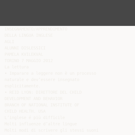
INSEGNAMENTO/APPRENDIMENTO

DELLA LINGUA INGLESE

AGLI

ALUNNI DISLESSICI

PAMELA KVILEKVAL

TORINO 7 MAGGIO 2012

La lettura

• Imparare a leggere non è un processo

naturale e dev’essere insegnato

esplicitamente.

• REID LYON: DIRETTORE DEL CHILD

DEVELOPMENT AND BEHAVIOR

BRANCH OF NATIONAL INSTITUTE OF

CHILD HEALTH. USA

L’inglese é più difficile

Molti influenze d’altre lingue

Molti modi di scrivere gli stessi suoni
