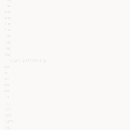
nam

mam

mag

tag

tam

ham

hap

hag

sag

5 vowel patterning

mat

mit

met

mot

mut

pat

pit

pet

pot

putt

sat
