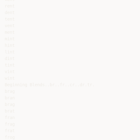
rent

dent

tent

vent

ment

mint

hint

lint

dint

tint

vint

wint

Beginning Blends..br..fr..cr..dr.tr.

brag

bran

brag

brat

fran

frag

frat

frog
