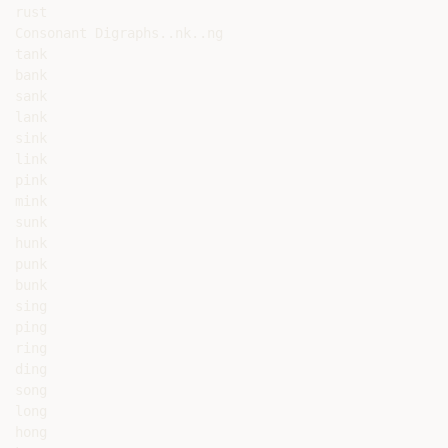
rust

Consonant Digraphs..nk..ng

tank

bank

sank

lank

sink

link

pink

mink

sunk

hunk

punk

bunk

sing

ping

ring

ding

song

long

hong
