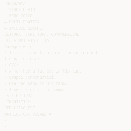
PROGRAMMA

– STRUTTURATO

– FONOLOGICO

– MOLTA PRATICA

– INCLUDE SEMPRE:

LETTURA, SCRITTURA, COMPRENSIONE

DELLA MATERIA LETTA

Insegnamento

• Iniziare con le parole trasparenti della

lingua inglese:

• CVC:

• A man had a fat cat in his lap.

• Gruppi consonantici:

• Dan had sand in his hand.

• I sent a gift from camp.

LA STRUTTURA

LINGUISTICA

PER L’INGLESE

MATRICE CON VOCALE A

•

•
