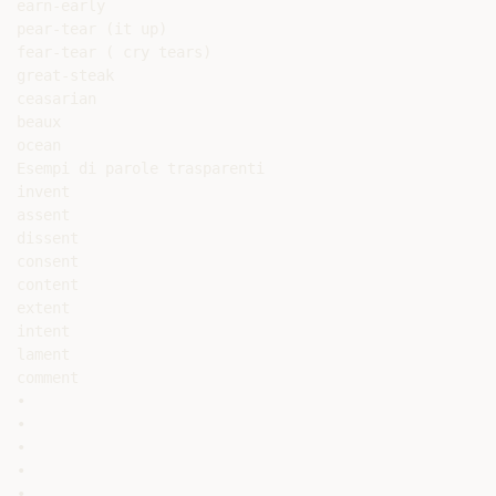
earn-early

pear-tear (it up)

fear-tear ( cry tears)

great-steak

ceasarian

beaux

ocean

Esempi di parole trasparenti

invent

assent

dissent

consent

content

extent

intent

lament

comment

•

•

•

•

•
