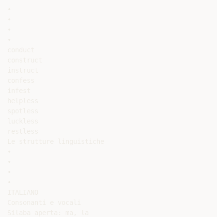
•

•

•

•

conduct

construct

instruct

confess

infest

helpless

spotless

luckless

restless

Le strutture linguistiche

•

•

•

•

ITALIANO

Consonanti e vocali

Silaba aperta: ma, la
