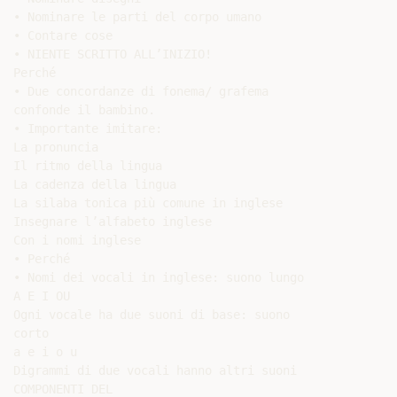
• Nominare le parti del corpo umano

• Contare cose

• NIENTE SCRITTO ALL’INIZIO!

Perché

• Due concordanze di fonema/ grafema

confonde il bambino.

• Importante imitare:

La pronuncia

Il ritmo della lingua

La cadenza della lingua

La silaba tonica più comune in inglese

Insegnare l’alfabeto inglese

Con i nomi inglese

• Perché

• Nomi dei vocali in inglese: suono lungo

A E I OU

Ogni vocale ha due suoni di base: suono

corto

a e i o u

Digrammi di due vocali hanno altri suoni

COMPONENTI DEL
