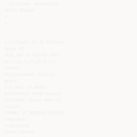
• Richiede: percezione

delle doppie

•

•

•

•

L’alfabeto di 26 lettere

Suoni 45

Modi per scrivere 300+

wr,n,ps,h,kn,gn,b,t,e

finale

anglossasone, latino,

greco

2-3 anni in media

Difficoltà sordo-sonoro

Richiede: buona memoria

visiva

ESEMPI DI MEMORIA VISIVA

read-meat

read-bread

heart-hearth
